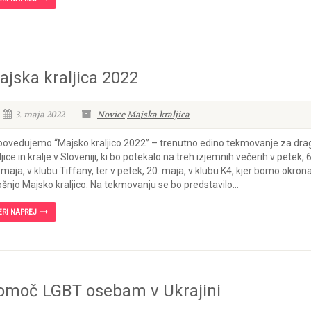
ajska kraljica 2022
3. maja 2022
Novice
Majska kraljica
ovedujemo “Majsko kraljico 2022” – trenutno edino tekmovanje za dra
ljice in kralje v Sloveniji, ki bo potekalo na treh izjemnih večerih v petek, 6
 maja, v klubu Tiffany, ter v petek, 20. maja, v klubu K4, kjer bomo okrona
ošnjo Majsko kraljico. Na tekmovanju se bo predstavilo...
ERI NAPREJ
omoč LGBT osebam v Ukrajini