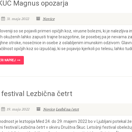
KUC Magnus opozarja
31. maja 2022
Novice
loveniji so se pojavili primeri opičjih koz, virusne bolezni, ki je nalezljiva in
h okuženih lahko zapusti trajne brazgotine, še posebej pa je nevarna z
hne otroke, nosečnice in osebe z oslabljenim imunskim odzivom. Glav
čilnost opičjih koz so izpuščaji, ki se pojavijo kjerkoli po telesu, lahko tudi.
ERI NAPREJ
 festival Lezbična četrt
19. maja 2022
Novice
Lezbična četrt
hodnost je leztopija Med 24. do 29. majem 2022 bo v Ljubljani potekal že
i festival Lezbična četrt v okviru Društva Škuc. Letošnji festival obeležu