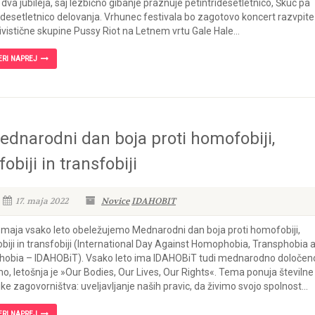
 dva jubileja, saj lezbično gibanje praznuje petintridesetletnico, Škuc pa
desetletnico delovanja. Vrhunec festivala bo zagotovo koncert razvpite
ivistične skupine Pussy Riot na Letnem vrtu Gale Hale...
ERI NAPREJ
ednarodni dan boja proti homofobiji,
fobiji in transfobiji
17. maja 2022
Novice
IDAHOBIT
 maja vsako leto obeležujemo Mednarodni dan boja proti homofobiji,
obiji in transfobiji (International Day Against Homophobia, Transphobia 
hobia – IDAHOBiT). Vsako leto ima IDAHOBiT tudi mednarodno določen
o, letošnja je »Our Bodies, Our Lives, Our Rights«. Tema ponuja številne
ike zagovorništva: uveljavljanje naših pravic, da živimo svojo spolnost...
ERI NAPREJ