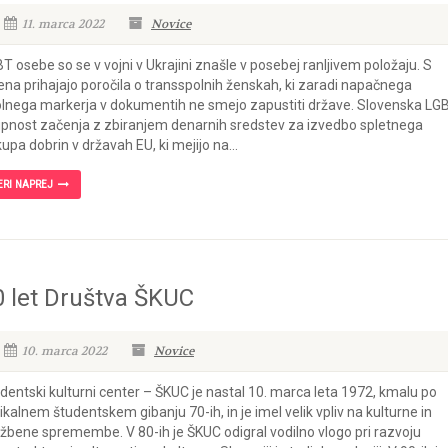
11. marca 2022
Novice
T osebe so se v vojni v Ukrajini znašle v posebej ranljivem položaju. S
ena prihajajo poročila o transspolnih ženskah, ki zaradi napačnega
lnega markerja v dokumentih ne smejo zapustiti države. Slovenska LG
pnost začenja z zbiranjem denarnih sredstev za izvedbo spletnega
upa dobrin v državah EU, ki mejijo na...
ERI NAPREJ
0 let Društva ŠKUC
10. marca 2022
Novice
dentski kulturni center – ŠKUC je nastal 10. marca leta 1972, kmalu po
ikalnem študentskem gibanju 70-ih, in je imel velik vpliv na kulturne in
žbene spremembe. V 80-ih je ŠKUC odigral vodilno vlogo pri razvoju