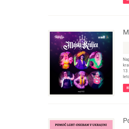
M
Nap
kra
13.
let
B
P