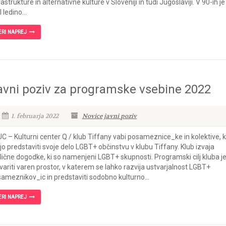
rastrukture in alternativne kulture v Sloveniji in tudi Jugoslaviji. V 90-ih je
l ledino...
ERI NAPREJ
avni poziv za programske vsebine 2022
1. februarja 2022
Novice
javni poziv
C – Kulturni center Q / klub Tiffany vabi posameznice_ke in kolektive, k
ijo predstaviti svoje delo LGBT+ občinstvu v klubu Tiffany. Klub izvaja
lične dogodke, ki so namenjeni LGBT+ skupnosti. Programski cilj kluba j
variti varen prostor, v katerem se lahko razvija ustvarjalnost LGBT+
ameznikov_ic in predstaviti sodobno kulturno...
ERI NAPREJ