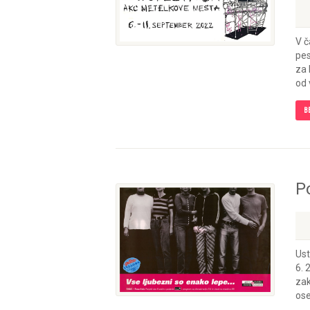
V č
pes
za 
od 
B
P
Ust
6. 
zak
ose