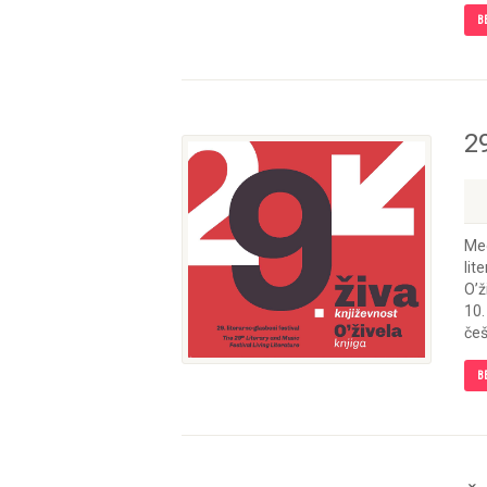
B
29
Med
lit
O’ž
10.
češ
B