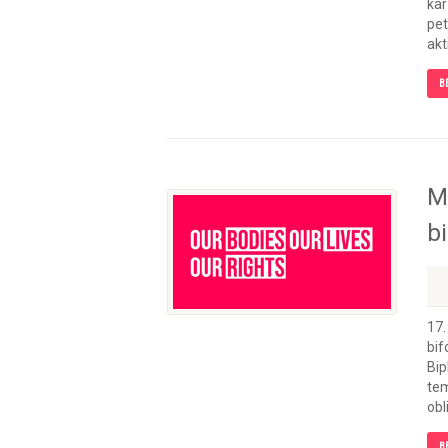
kar
pet
akt
B
M
bi
17.
bif
Bip
tem
obl
B