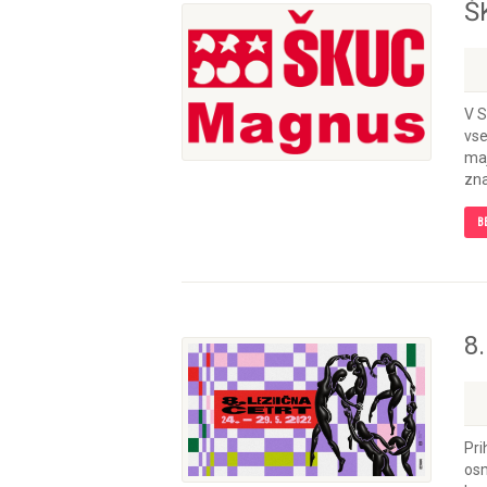
Š
V S
vse
maj
zna
B
8.
Pri
osm