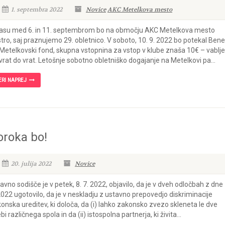
1. septembra 2022
Novice
AKC Metelkova mesto
asu med 6. in 11. septembrom bo na območju AKC Metelkova mesto
tro, saj praznujemo 29. obletnico. V soboto, 10. 9. 2022 bo potekal Bene
Metelkovski fond, skupna vstopnina za vstop v klube znaša 10€ – vablje
vrat do vrat. Letošnje sobotno obletniško dogajanje na Metelkovi pa...
ERI NAPREJ
oroka bo!
20. julija 2022
Novice
avno sodišče je v petek, 8. 7. 2022, objavilo, da je v dveh odločbah z dne 
2022 ugotovilo, da je v neskladju z ustavno prepovedjo diskriminacije
onska ureditev, ki določa, da (i) lahko zakonsko zvezo skleneta le dve
bi različnega spola in da (ii) istospolna partnerja, ki živita...