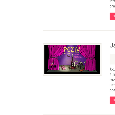
inf
ora
B
J
ŠKU
žel
raz
ust
pos
B