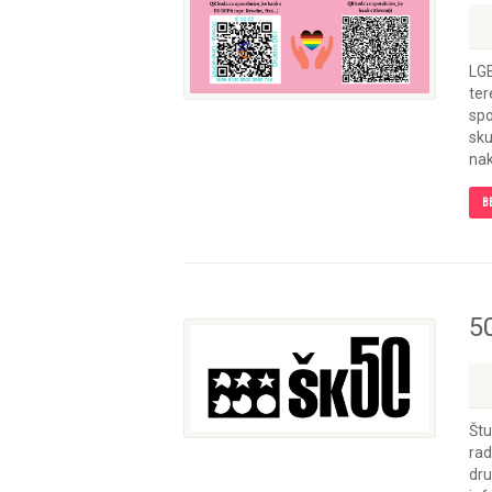
LGB
ter
spo
sku
nak
B
5
Štu
rad
dru