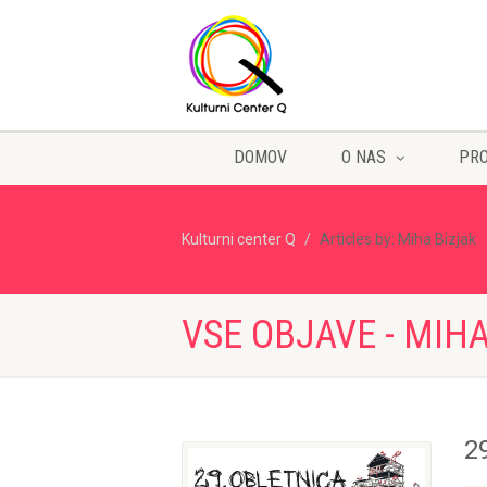
DOMOV
O NAS
PR
Kulturni center Q
Articles by: Miha Bizjak
VSE OBJAVE - MIH
2