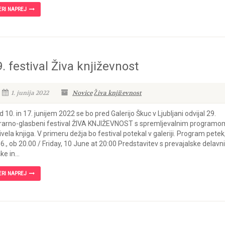
ERI NAPREJ
. festival Živa književnost
1. junija 2022
Novice
Živa književnost
 10. in 17. junijem 2022 se bo pred Galerijo Škuc v Ljubljani odvijal 29.
erarno-glasbeni festival ŽIVA KNJIŽEVNOST s spremljevalnim programo
ivela knjiga. V primeru dežja bo festival potekal v galeriji. Program petek
 6., ob 20.00 / Friday, 10 June at 20:00 Predstavitev s prevajalske delavn
ke in...
ERI NAPREJ