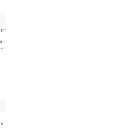
 pri
a
na
..
je