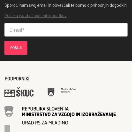
Sporoči nam svoj email in obveščali te bomo o prihodnjih dogodkih.
Politika varstva osebnih podatkov
PODPORNIKI