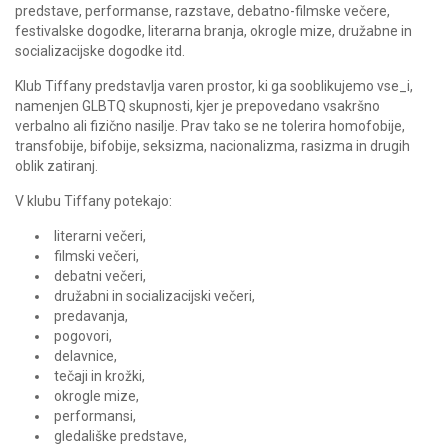
predstave, performanse, razstave, debatno-filmske večere,
festivalske dogodke, literarna branja, okrogle mize, družabne in
socializacijske dogodke itd.
Klub Tiffany predstavlja varen prostor, ki ga sooblikujemo vse_i,
namenjen GLBTQ skupnosti, kjer je prepovedano vsakršno
verbalno ali fizično nasilje. Prav tako se ne tolerira homofobije,
transfobije, bifobije, seksizma, nacionalizma, rasizma in drugih
oblik zatiranj.
V klubu Tiffany potekajo:
literarni večeri,
filmski večeri,
debatni večeri,
družabni in socializacijski večeri,
predavanja,
pogovori,
delavnice,
tečaji in krožki,
okrogle mize,
performansi,
gledališke predstave,