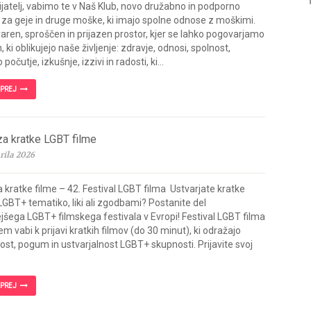
ijatelj, vabimo te v Naš Klub, novo družabno in podporno
 za geje in druge moške, ki imajo spolne odnose z moškimi.
varen, sproščen in prijazen prostor, kjer se lahko pogovarjamo
 ki oblikujejo naše življenje: zdravje, odnosi, spolnost,
počutje, izkušnje, izzivi in radosti, ki...
APREJ
za kratke LGBT filme
rila 2026
 kratke filme – 42. Festival LGBT filma Ustvarjate kratke
LGBT+ tematiko, liki ali zgodbami? Postanite del
ejšega LGBT+ filmskega festivala v Evropi! Festival LGBT filma
em vabi k prijavi kratkih filmov (do 30 minut), ki odražajo
ost, pogum in ustvarjalnost LGBT+ skupnosti. Prijavite svoj
APREJ