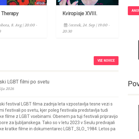
ANO
y Therapy
Kviropisje XVIII.
obota, 8. Avg | 20:00 -
četrtek, 24. Sep | 19:00 -
0
20:30
VSE NOVICE
ski LGBT filmi po svetu
Po
lija 2026
ski festival LGBT filma zadnja leta vzpostavlja tesne vezi s
i festivali po svetu, kjer poleg festivala predstavlja tudi
e filme z LGBT vsebinami. Obenem pa tuji festivali pripravijo
bore za ljubljanskega. Tako so v letu 2023 v Seulu predvajali
ke kratke filme in dokumentarec LGBT_SLO_1984. Letos pa