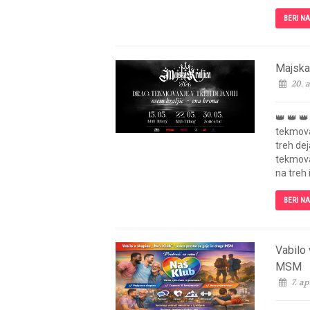
BERI N
Majska 
20. a
👑 👑 👑
tekmova
treh dej
tekmovan
na treh 
BERI N
Vabilo 
MSM
7. ap