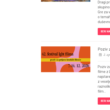
Dragi pr
skupino
Gre za 
o temah,
duševno 
BERI N
Poziv 
2. ap
Poziv za
filme z 
najstar
z veselj
raznolik
film...
BERI N