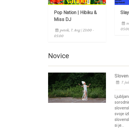
Pop Nation | Hibiku &
Sla
Miss DJ
s
05:0
petek, 7. Avg | 23:00 -
05:00
Novice
Sloven
7. ju
Ljubljan
sorodnim
slovensk
svoje iz
slovens
si je...