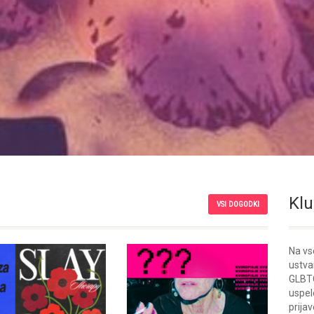
Klu
VSI DOGODKI
Na vs
ustva
GLBTQ
uspel
prijav