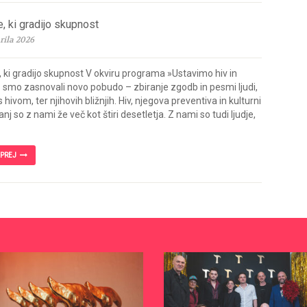
, ki gradijo skupnost
rila 2026
 ki gradijo skupnost V okviru programa »Ustavimo hiv in
« smo zasnovali novo pobudo – zbiranje zgodb in pesmi ljudi,
o s hivom, ter njihovih bližnjih. Hiv, njegova preventiva in kulturni
anj so z nami že več kot štiri desetletja. Z nami so tudi ljudje,
APREJ