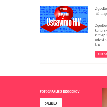
Zgodbe
2. ap
Zgodbe,
kultura
ki živij
odzivi n
ki s...
BERI N
FOTOGRAFIJE Z DOGODKOV
GALERIJA