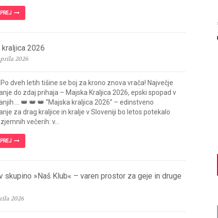
APREJ
kraljica 2026
prila 2026
 Po dveh letih tišine se boj za krono znova vrača! Največje
nje do zdaj prihaja – Majska Kraljica 2026, epski spopad v
anjih … 👑 👑 👑 “Majska kraljica 2026” – edinstveno
je za drag kraljice in kralje v Sloveniji bo letos potekalo
izjemnih večerih: v...
APREJ
v skupino »Naš Klub« – varen prostor za geje in druge
rila 2026