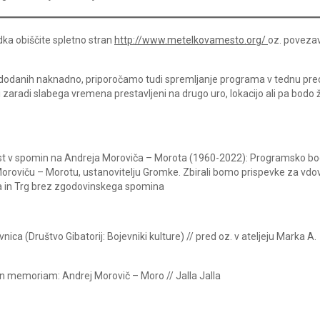
a obiščite spletno stran
http://www.metelkovamesto.org/
oz. poveza
dodanih naknadno, priporočamo tudi spremljanje programa v tednu pre
 zaradi slabega vremena prestavljeni na drugo uro, lokacijo ali pa bodo 
st v spomin na Andreja Moroviča – Morota (1960-2022): Programsko bo
oroviču – Morotu, ustanovitelju Gromke. Zbirali bomo prispevke za vdo
ka in Trg brez zgodovinskega spomina
ica (Društvo Gibatorij: Bojevniki kulture) // pred oz. v ateljeju Marka A.
In memoriam: Andrej Morovič – Moro // Jalla Jalla