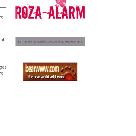
ve
d
žal
gat
vo