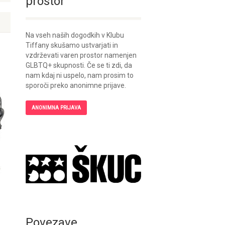
prostor
Na vseh naših dogodkih v Klubu
Tiffany skušamo ustvarjati in
vzdrževati varen prostor namenjen
GLBTQ+ skupnosti. Če se ti zdi, da
nam kdaj ni uspelo, nam prosim to
sporoči preko anonimne prijave.
ANONIMNA PRIJAVA
Povezave