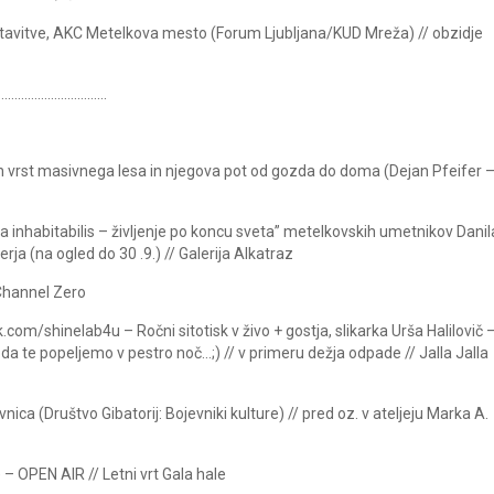
ostavitve, AKC Metelkova mesto (Forum Ljubljana/KUD Mreža) // obzidje
……………………………
 vrst masivnega lesa in njegova pot od gozda do doma (Dejan Pfeifer 
a inhabitabilis – življenje po koncu sveta” metelkovskih umetnikov Danil
a (na ogled do 30 .9.) // Galerija Alkatraz
 Channel Zero
om/shinelab4u – Ročni sitotisk v živo + gostja, slikarka Urša Halilovič 
 da te popeljemo v pestro noč…;) // v primeru dežja odpade // Jalla Jalla
ica (Društvo Gibatorij: Bojevniki kulture) // pred oz. v ateljeju Marka A.
– OPEN AIR // Letni vrt Gala hale