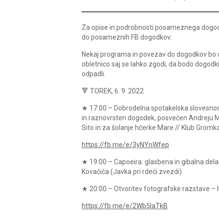
Za opise in podrobnosti posameznega dogodk
do posameznih FB dogodkov.
Nekaj programa in povezav do dogodkov bo 
obletnico saj se lahko zgodi, da bodo dogodki
odpadli.
🔻 TOREK, 6. 9. 2022
★ 17:00 – Dobrodelna spotakelska slovesno
in raznovrsten dogodek, posvečen Andreju M
Sito in za šolanje hčerke Mare // Klub Grom
https://fb.me/e/3yNYnWfep
★ 19:00 – Capoeira: glasbena in gibalna delavn
Kovačiča (Javka pri rdeči zvezdi)
★ 20:00 – Otvoritev fotografske razstave – 
https://fb.me/e/2Wb5IaTkB