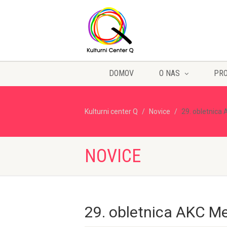
DOMOV
O NAS
PR
Kulturni center Q
Novice
29. obletnica
NOVICE
29. obletnica AKC M