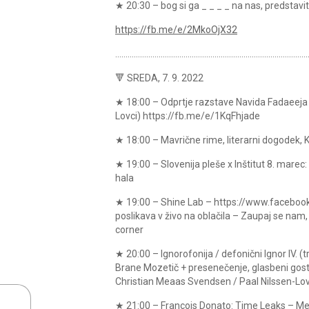
★ 20:30 – bog si ga _ _ _ _ na nas, predstavi
https://fb.me/e/2MkoOjX32
…………………………………………………………………………………
🔻 SREDA, 7. 9. 2022
★ 18:00 – Odprtje razstave Navida Fadaeeja
Lovci) https://fb.me/e/1KqFhjade
★ 18:00 – Mavrične rime, literarni dogodek,
★ 19:00 – Slovenija pleše x Inštitut 8. marec:
hala
★ 19:00 – Shine Lab – https://www.facebook.c
poslikava v živo na oblačila – Zaupaj se nam,
corner
★ 20:00 – Ignorofonija / defonični Ignor IV. (t
Brane Mozetič + presenečenje, glasbeni gost
Christian Meaas Svendsen / Paal Nilssen-Lo
★ 21:00 – François Donato: Time Leaks – Me