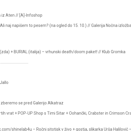
m iz Aten // [A]-Infoshop
Ali naj napišem to pesem? (na ogled do 15. 10.) // Galerija Nočna izložb
 (zda) + BURIAL (italija) – vrhunski death/doom paket! // Klub Gromka
……………………………
Jallo
 zberemo se pred Galerijo Alkatraz
ih vrat + POP-UP Shop s Timi Sitar + Oohančki, Crabster in Crimson Cr
om/shinelab4u – Ročni sitotisk v živo + gostja, slikarka Urša Halilovič 