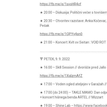
https://fb.me/e/1svoHR4cf
★ 20:00 – Diskusija: Politični večer s tovriše
★ 20:30 – Otvoritev razstave: Anka Kočevar, 
Pešak
https://fb.me/e/1QPYy4sn0
★ 21:00 – Koncert: Kvlt ov Seitan : VOID ROT
…………………………………………………………………………………
🔻 PETEK, 9. 9. 2022
★ 16:00 – Sk8 Session // dvorišče pred Jallo 
https://fb.me/e/1XqIzmAfZ
★ 17:00 – Voden ogled ateljejev v Garažah //
★ 17:00 (do 24:00) – TAKLE MAMO: Dan odprt
+ koncert hišnega benda ARTEL // Mizzart
★ 19:00 – Shine Lab – https://www.facebook.c