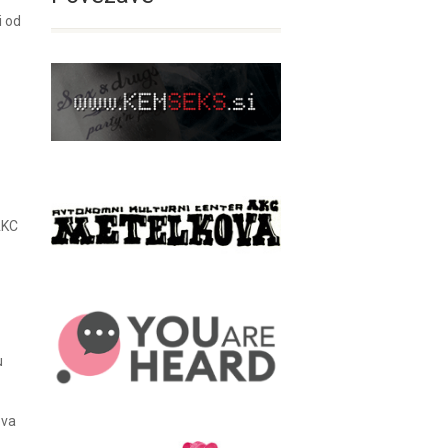
i od
AKC
u
ova