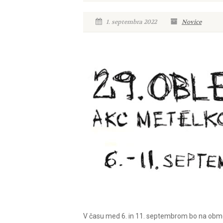
1. septembra 2022
Novice
V času med 6. in 11. septembrom bo na obmo