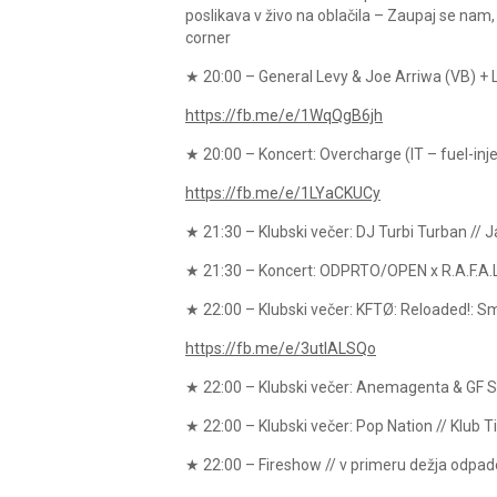
poslikava v živo na oblačila – Zaupaj se nam,
corner
★ 20:00 – General Levy & Joe Arriwa (VB) + L
https://fb.me/e/1WqQgB6jh
★ 20:00 – Koncert: Overcharge (IT – fuel-inje
https://fb.me/e/1LYaCKUCy
★ 21:30 – Klubski večer: DJ Turbi Turban // Ja
★ 21:30 – Koncert: ODPRTO/OPEN x R.A.F.A.L.
★ 22:00 – Klubski večer: KFTØ: Reloaded!: 
https://fb.me/e/3utIALSQo
★ 22:00 – Klubski večer: Anemagenta & GF 
★ 22:00 – Klubski večer: Pop Nation // Klub T
★ 22:00 – Fireshow // v primeru dežja odpade 