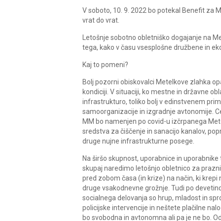
V soboto, 10. 9. 2022 bo potekal Benefit za 
vrat do vrat.
Letošnje sobotno obletniško dogajanje na Met
tega, kako v času vsesplošne družbene in ek
Kaj to pomeni?
Bolj pozorni obiskovalci Metelkove zlahka opa
kondiciji. V situaciji, ko mestne in državne 
infrastrukturo, toliko bolj v edinstvenem pr
samoorganizacije in izgradnje avtonomije. 
MM bo namenjen po covid-u izčrpanega Mete
sredstva za čiščenje in sanacijo kanalov, pop
druge nujne infrastrukturne posege.
Na širšo skupnost, uporabnice in uporabnike 
skupaj naredimo letošnjo obletnico za prazn
pred zobom časa (in krize) na način, ki krepi
druge vsakodnevne grožnje. Tudi po devetind
socialnega delovanja so hrup, mladost in spr
policijske intervencije in neštete plačilne na
bo svobodna in avtonomna ali pa je ne bo. Od