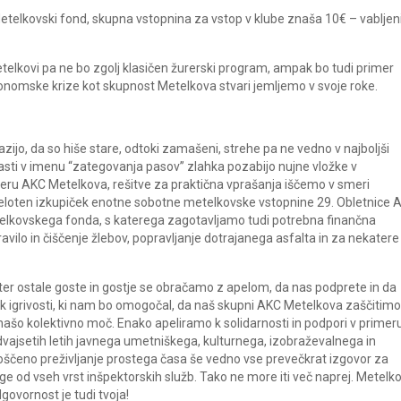
Metelkovski fond, skupna vstopnina za vstop v klube znaša 10€ – vabljen
elkovi pa ne bo zgolj klasičen žurerski program, ampak bo tudi primer
onomske krize kot skupnost Metelkova stvari jemljemo v svoje roke.
zijo, da so hiše stare, odtoki zamašeni, strehe pa ne vedno v najboljši
oblasti v imenu “zategovanja pasov” zlahka pozabijo nujne vložke v
imeru AKC Metelkova, rešitve za praktična vprašanja iščemo v smeri
Celoten izkupiček enotne sobotne metelkovske vstopnine 29. Obletnice 
lkovskega fonda, s katerega zagotavljamo tudi potrebna finančna
ravilo in čiščenje žlebov, popravljanje dotrajanega asfalta in za nekatere
ter ostale goste in gostje se obračamo z apelom, da nas podprete in da
ik igrivosti, ki nam bo omogočal, da naš skupni AKC Metelkova zaščitimo
 našo kolektivno moč. Enako apeliramo k solidarnosti in podpori v primer
vajsetih letih javnega umetniškega, kulturnega, izobraževalnega in
oščeno preživljanje prostega časa še vedno vse prevečkrat izgovor za
loge od vseh vrst inšpektorskih služb. Tako ne more iti več naprej. Metelk
govornost je tudi tvoja!