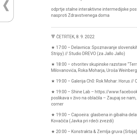
odprtje stalne interaktivne intermedijske p
nasproti Zdravstvenega doma
…………………………………………………………………………………
🔻 ČETRTEK, 8. 9. 2022
★ 17:00 – Delavnica: Spoznavanje slovenskih
Stripy) // Studio DREVO (za Jallo Jallo)
★ 18:00 – otvoritev skupinske razstave “Terr
Milovanovića, Roka Moharja, Uroša Weinbergerj
★ 19:00 – Galerija Ch0: Rok Mohar: Horus //
★ 19:00 – Shine Lab – https://www.facebook.c
poslikava v živo na oblačila – Zaupaj se nam,
corner
★ 19:00 – Capoeira: glasbena in gibalna delavn
Kovačiča (Javka pri rdeči zvezdi)
★ 20:00 – Konstrakta & Zemlja gruva (Srbija) 