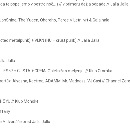
 da te popeljemo v pestro noč…;) // v primeru dežja odpade // Jalla Jalla
ionShine, The Yugen, Ohoroho, Peree // Letni vrt & Gala hala
cted metalpunk) + VLKN (HU – crust punk) // Jalla Jalla
lla Jalla
: ES57 + GLISTA + GREIA: Obletniško meljenje. // Klub Gromka
Smart3x, Alyosha, Keetma, ADAMM, Mr. Madness, VJ Casi // Channel Zer
SHŌYU // Klub Monokel
iffany
// dvorišče pred Jallo Jallo