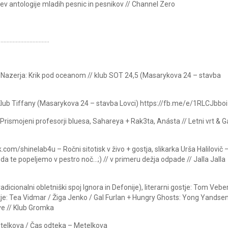
tev antologije mladih pesnic in pesnikov // Channel Zero
……………………………
 Nazerja: Krik pod oceanom // klub SOT 24,5 (Masarykova 24 – stavba
 Klub Tiffany (Masarykova 24 – stavba Lovci) https://fb.me/e/1RLCJbboi
 Prismojeni profesorji bluesa, Sahareya + Rak3ta, Anásta // Letni vrt & G
om/shinelab4u – Ročni sitotisk v živo + gostja, slikarka Urša Halilovič 
 da te popeljemo v pestro noč…;) // v primeru dežja odpade // Jalla Jalla
radicionalni obletniški spoj Ignora in Defonije), literarni gostje: Tom Veber
je: Tea Vidmar / Žiga Jenko / Gal Furlan + Hungry Ghosts: Yong Yandsen
ve // Klub Gromka
telkova / Čas odteka – Metelkova