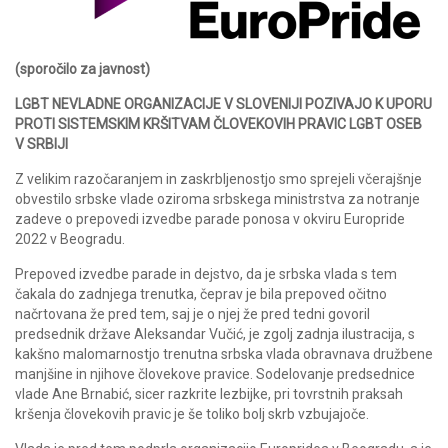
(sporočilo za javnost)
LGBT NEVLADNE ORGANIZACIJE V SLOVENIJI POZIVAJO K UPORU
PROTI SISTEMSKIM KRŠITVAM ČLOVEKOVIH PRAVIC LGBT OSEB
V SRBIJI
Z velikim razočaranjem in zaskrbljenostjo smo sprejeli včerajšnje
obvestilo srbske vlade oziroma srbskega ministrstva za notranje
zadeve o prepovedi izvedbe parade ponosa v okviru Europride
2022 v Beogradu.
Prepoved izvedbe parade in dejstvo, da je srbska vlada s tem
čakala do zadnjega trenutka, čeprav je bila prepoved očitno
načrtovana že pred tem, saj je o njej že pred tedni govoril
predsednik države Aleksandar Vučić, je zgolj zadnja ilustracija, s
kakšno malomarnostjo trenutna srbska vlada obravnava družbene
manjšine in njihove človekove pravice. Sodelovanje predsednice
vlade Ane Brnabić, sicer razkrite lezbijke, pri tovrstnih praksah
kršenja človekovih pravic je še toliko bolj skrb vzbujajoče.