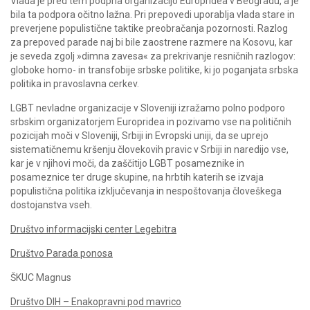
Vlada je pred tem podprla organizacijo Europridea v Beogradu, a je
bila ta podpora očitno lažna. Pri prepovedi uporablja vlada stare in
preverjene populistične taktike preobračanja pozornosti. Razlog
za prepoved parade naj bi bile zaostrene razmere na Kosovu, kar
je seveda zgolj »dimna zavesa« za prekrivanje resničnih razlogov:
globoke homo- in transfobije srbske politike, ki jo poganjata srbska
politika in pravoslavna cerkev.
LGBT nevladne organizacije v Sloveniji izražamo polno podporo
srbskim organizatorjem Europridea in pozivamo vse na političnih
pozicijah moči v Sloveniji, Srbiji in Evropski uniji, da se uprejo
sistematičnemu kršenju človekovih pravic v Srbiji in naredijo vse,
kar je v njihovi moči, da zaščitijo LGBT posameznike in
posameznice ter druge skupine, na hrbtih katerih se izvaja
populistična politika izključevanja in nespoštovanja človeškega
dostojanstva vseh.
Društvo informacijski center Legebitra
Društvo Parada ponosa
ŠKUC Magnus
Društvo DIH – Enakopravni pod mavrico