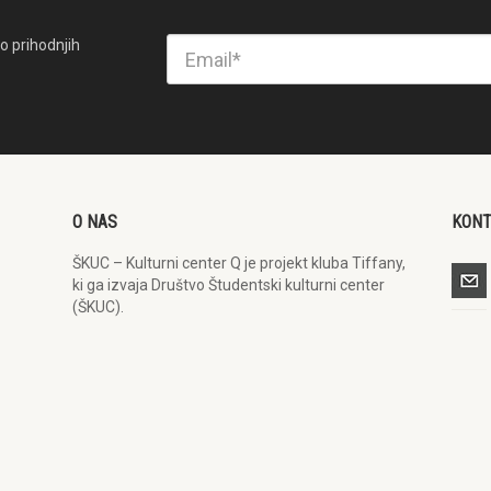
o prihodnjih
O NAS
KON
ŠKUC – Kulturni center Q je projekt kluba Tiffany,
ki ga izvaja Društvo Študentski kulturni center
(ŠKUC).