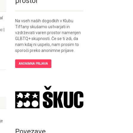
prostor
al
Na vseh naših dogodkih v Klubu
Tiffany skušamo ustvarjati in
c |
vzdrževati varen prostor namenjen
GLBTQ+ skupnosti. Če se ti zdi, da
nam kdaj ni uspelo, nam prosim to
sporoči preko anonimne prijave.
ANONIMNA PRIJAVA
je
Povezave