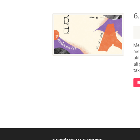
6.
Med
čet
akt
ali
tak
B