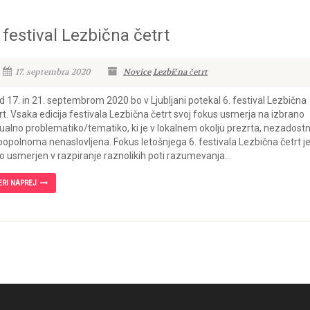
 festival Lezbična četrt
17. septembra 2020
Novice
Lezbična četrt
 17. in 21. septembrom 2020 bo v Ljubljani potekal 6. festival Lezbična
rt. Vsaka edicija festivala Lezbična četrt svoj fokus usmerja na izbrano
ualno problematiko/tematiko, ki je v lokalnem okolju prezrta, nezadost
 popolnoma nenaslovljena. Fokus letošnjega 6. festivala Lezbična četrt j
o usmerjen v razpiranje raznolikih poti razumevanja...
ERI NAPREJ