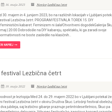
16. maja 2023
Novice
Lezbična četrt
 30. majem in 4. junijem 2023, bo na različnih lokacijah v Ljubljani potek
festival Lezbična četrt. PROGRAM FESTIVALA TOREK 15. DIY
rfeministični kabaret: Feminizem ni šala!Otvoritveni dogodekGalerija Šku
 maj | 20:00 Dobrodošle na DIY kabareju, spektaklu, ki ga zaradi svoje
ormativnosti ne boste zasledile na klasičnih...
ERI NAPREJ
 festival Lezbična četrt
19. maja 2022
Novice
Lezbična četrt
hodnost je leztopija Med 24. do 29. majem 2022 bo v Ljubljani potekal že
i festival Lezbična četrt v okviru Društva Škuc. Letošnji festival obeležu
 dva jubileja, saj lezbično gibanje praznuje petintridesetletnico, Škuc pa
desetletnico delovanja. Vrhunec festivala bo zagotovo koncert razvpite