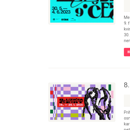
Med
9. 
kvi
30.
nen
B
8.
Pri
osm
kar
pet