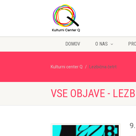
DOMOV
O NAS
PR
Kulturni center Q
Lezbična četrt
VSE OBJAVE - LEZ
9.