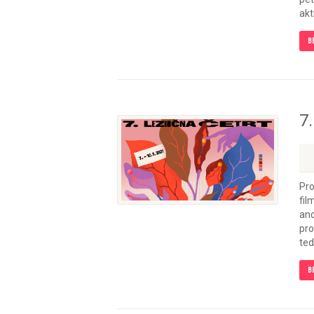
akt
B
7.
Pro
fil
and
pro
ted
B