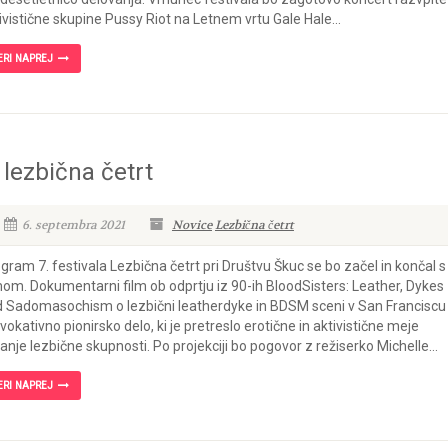
ivistične skupine Pussy Riot na Letnem vrtu Gale Hale...
ERI NAPREJ
 lezbična četrt
6. septembra 2021
Novice
Lezbična četrt
gram 7. festivala Lezbična četrt pri Društvu Škuc se bo začel in končal s
mom. Dokumentarni film ob odprtju iz 90-ih BloodSisters: Leather, Dykes
 Sadomasochism o lezbični leatherdyke in BDSM sceni v San Franciscu 
vokativno pionirsko delo, ki je pretreslo erotične in aktivistične meje
anje lezbične skupnosti. Po projekciji bo pogovor z režiserko Michelle...
ERI NAPREJ