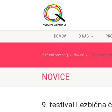
DOMOV
O NAS
PR
Kulturni center Q
Novice
9. festival Lez
NOVICE
9. festival Lezbična č