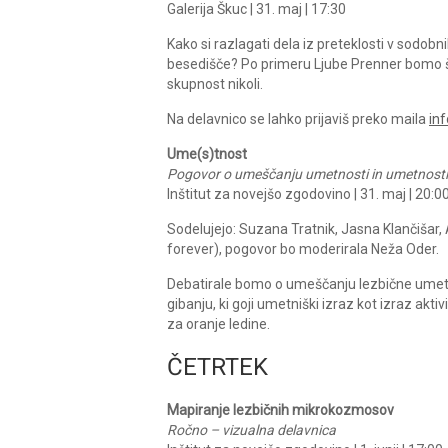
Galerija Škuc | 31. maj | 17:30
Kako si razlagati dela iz preteklosti v sodobn
besedišče? Po primeru Ljube Prenner bomo š
skupnost nikoli.
Na delavnico se lahko prijaviš preko maila
in
Ume(s)tnost
Pogovor o umeščanju umetnosti in umetnost
Inštitut za novejšo zgodovino | 31. maj | 20:0
Sodelujejo: Suzana Tratnik, Jasna Klančišar,
forever), pogovor bo moderirala Neža Oder.
Debatirale bomo o umeščanju lezbične umetn
gibanju, ki goji umetniški izraz kot izraz ak
za oranje ledine.
ČETRTEK
Mapiranje lezbičnih mikrokozmosov
Ročno – vizualna delavnica