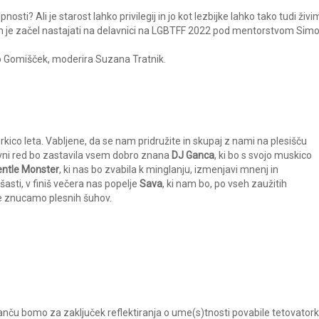
osti? Ali je starost lahko privilegij in jo kot lezbijke lahko tako tudi živi
 Film je začel nastajati na delavnici na LGBTFF 2022 pod mentorstvom Sim
jo Gomišček, moderira Suzana Tratnik.
urkico leta. Vabljene, da se nam pridružite in skupaj z nami na plesišču
nevni red bo zastavila vsem dobro znana
DJ Ganca
, ki bo s svojo muskico
ntle Monster
, ki nas bo zvabila k minglanju, izmenjavi mnenj in
asti, v finiš večera nas popelje
Sava
, ki nam bo, po vseh zaužitih
ne znucamo plesnih šuhov.
ču bomo za zaključek reflektiranja o ume(s)tnosti povabile tetovator