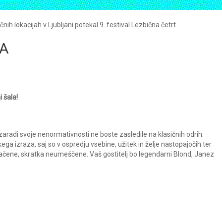
ih lokacijah v Ljubljani potekal 9. festival Lezbična četrt.
LA
 šala!
zaradi svoje nenormativnosti ne boste zasledile na klasičnih odrih.
ega izraza, saj so v ospredju vsebine, užitek in želje nastopajočih ter
otlačene, skratka neumeščene. Vaš gostitelj bo legendarni Blond, Janez