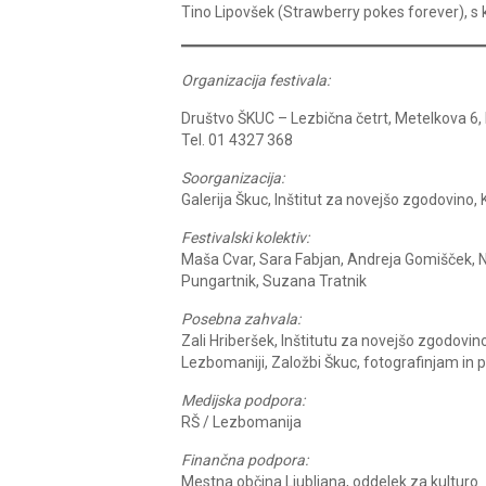
Tino Lipovšek (Strawberry pokes forever), s 
Organizacija festivala:
Društvo ŠKUC – Lezbična četrt, Metelkova 6, 
Tel. 01 4327 368
Soorganizacija:
Galerija Škuc, Inštitut za novejšo zgodovino, 
Festivalski kolektiv:
Maša Cvar, Sara Fabjan, Andreja Gomišček, Ni
Pungartnik, Suzana Tratnik
Posebna zahvala:
Zali Hriberšek, Inštitutu za novejšo zgodovino
Lezbomaniji, Založbi Škuc, fotografinjam in 
Medijska podpora:
RŠ / Lezbomanija
Finančna podpora:
Mestna občina Ljubljana, oddelek za kulturo