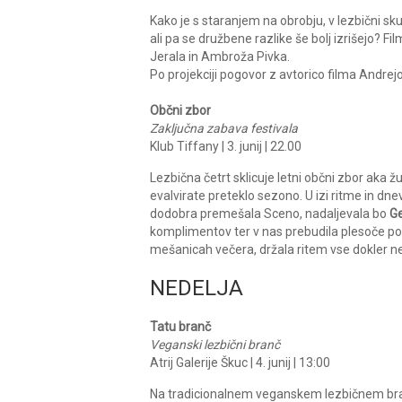
Kako je s staranjem na obrobju, v lezbični skupn
ali pa se družbene razlike še bolj izrišejo?
Jerala in Ambroža Pivka.
Po projekciji pogovor z avtorico filma Andre
Občni zbor
Zaključna zabava festivala
Klub Tiffany | 3. junij | 22.00
Lezbična četrt sklicuje letni občni zbor aka ž
evalvirate preteklo sezono. U izi ritme in d
dodobra premešala Sceno, nadaljevala bo
Ge
komplimentov ter v nas prebudila plesoče poš
mešanicah večera, držala ritem vse dokler 
NEDELJA
Tatu branč
Veganski lezbični branč
Atrij Galerije Škuc | 4. junij | 13:00
Na tradicionalnem veganskem lezbičnem bran