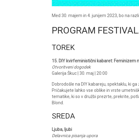
Med 30. majem in 4. junijem 2023, bo na različn
PROGRAM FESTIVA
TOREK
15. DIY kvirfeministični kabaret: Feminizem ni
Otvoritveni dogodek
Galerija Škuc | 30. maj | 20:00
Dobrodošle na DIY kabareju, spektaklu, ki ga 
Pričakujete lahko vse oblike in vrste umetnišk
tematike, ki so v družbi prezrte, prekrite, p
Blond.
SREDA
Ljuba, ljubi
Delavnica pisanja upora