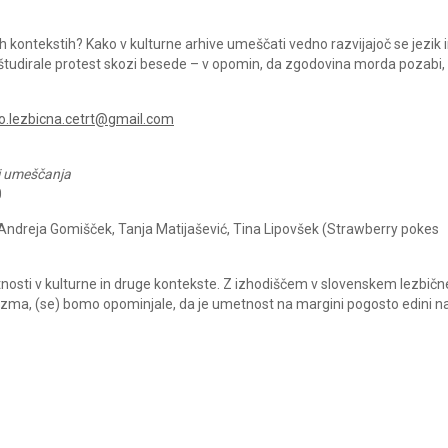
ih kontekstih? Kako v kulturne arhive umeščati vedno razvijajoč se jezik 
tudirale protest skozi besede – v opomin, da zgodovina morda pozabi,
fo.lezbicna.cetrt@gmail.com
i umeščanja
0
 Andreja Gomišček, Tanja Matijašević, Tina Lipovšek (Strawberry pokes
osti v kulturne in druge kontekste. Z izhodiščem v slovenskem lezbič
tivizma, (se) bomo opominjale, da je umetnost na margini pogosto edini n