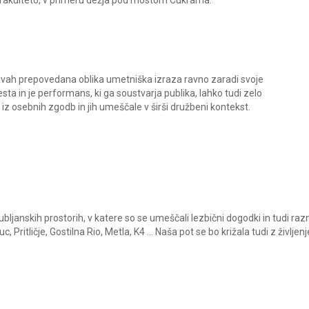
žavah prepovedana oblika umetniška izraza ravno zaradi svoje
sta in je performans, ki ga soustvarja publika, lahko tudi zelo
iz osebnih zgodb in jih umeščale v širši družbeni kontekst.
jubljanskih prostorih, v katere so se umeščali lezbični dogodki in tudi raz
, Pritličje, Gostilna Rio, Metla, K4 … Naša pot se bo križala tudi z življe