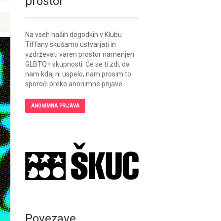
prostor
Na vseh naših dogodkih v Klubu
Tiffany skušamo ustvarjati in
vzdrževati varen prostor namenjen
GLBTQ+ skupnosti. Če se ti zdi, da
nam kdaj ni uspelo, nam prosim to
sporoči preko anonimne prijave.
ANONIMNA PRIJAVA
Povezave