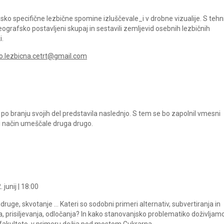
sko specifične lezbične spomine izluščevale_i v drobne vizualije. S tehn
grafsko postavljeni skupaj in sestavili zemljevid osebnih lezbičnih
i.
fo.lezbicna.cetrt@gmail.com
po branju svojih del predstavila naslednjo. S tem se bo zapolnil vmesni
j način umeščale druga drugo.
 junij | 18:00
ruge, skvotanje … Kateri so sodobni primeri alternativ, subvertiranja in
 prisiljevanja, odločanja? In kako stanovanjsko problematiko doživljam
akulteto, v primeru dežja pod mostom Cukrarna.