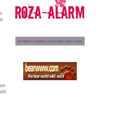
in
 a
nem
ačin