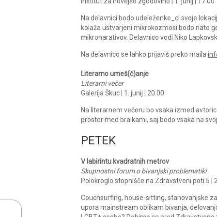
Inštitut za novejšo zgodovino | 1. junij | 17:00
Na delavnici bodo udeleženke_ci svoje lokacij
kolaža ustvarjeni mikrokozmosi bodo nato geo
mikronarativov. Delavnico vodi Niko Lapkovsk
Na delavnico se lahko prijaviš preko maila
in
Literarno umeš(č)anje
Literarni večer
Galerija Škuc | 1. junij | 20.00
Na literarnem večeru bo vsaka izmed avtoric 
prostor med bralkami, saj bodo vsaka na svo
PETEK
V labirintu kvadratnih metrov
Skupnostni forum o bivanjski problematiki
Polokroglo stopnišče na Zdravstveni poti 5 | 2.
Couchsurfing, house-sitting, stanovanjske zad
upora mainstream oblikam bivanja, delovanja,
LGBT+ osebe? Dobimo se pred Zdravstveno f