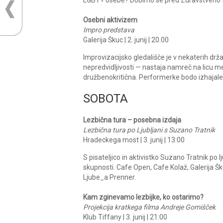
Osebni aktivizem
Impro predstava
Galerija Škuc | 2. junij | 20.00
Improvizacijsko gledališče je v nekaterih dr
nepredvidljivosti — nastaja namreč na licu me
družbenokritična. Performerke bodo izhajale 
SOBOTA
Lezbična tura – posebna izdaja
Lezbična tura po Ljubljani s Suzano Tratnik
Hradeckega most | 3. junij | 13:00
S pisateljico in aktivistko Suzano Tratnik po l
skupnosti. Cafe Open, Cafe Kolaž, Galerija Škuc
Ljube_a Prenner.
Kam zginevamo lezbijke, ko ostarimo?
Projekcija kratkega filma Andreje Gomišček
Klub Tiffany | 3. junij | 21:00