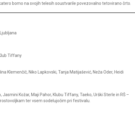
katero bomo na svojih telesih soustvarile povezovalno tetovirano črto.
Ljubljana
Klub Tiffany
na Klemenčič, Niko Lapkovski, Tanja Matijašević, Neža Oder, Heidi
, Jasmini Kožar, Maji Pahor, Klubu Tiffany, Taeko, Urški Sterle in RŠ –
prostovoljkam ter vsem sodelujočim pri festivalu.