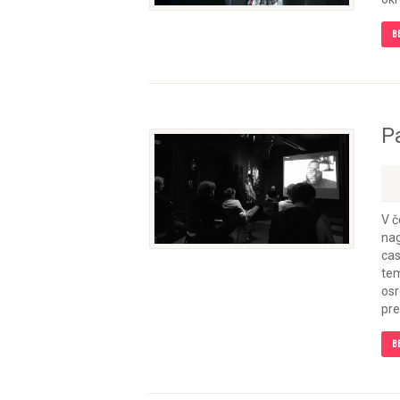
B
P
V č
nag
cas
tem
osr
pre
B