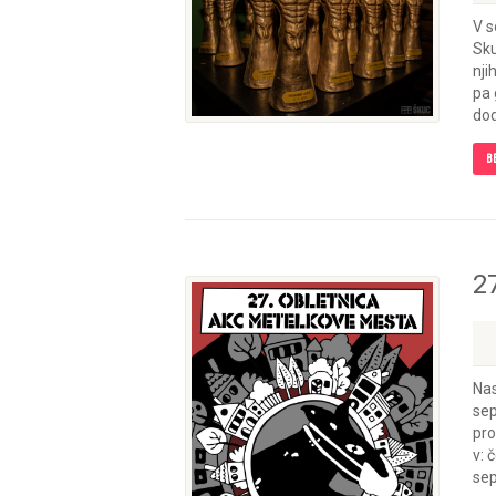
V s
Sku
nji
pa 
dod
B
2
Nas
sep
pro
v: 
sep