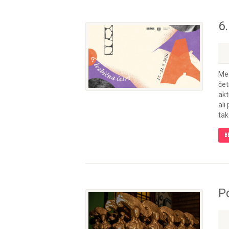
6.
Med
čet
akt
ali
tak
B
P