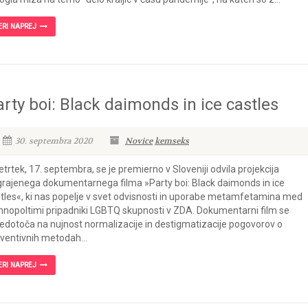
ERI NAPREJ
arty boi: Black daimonds in ice castles
30. septembra 2020
Novice
kemseks
etrtek, 17. septembra, se je premierno v Sloveniji odvila projekcija
rajenega dokumentarnega filma »Party boi: Black daimonds in ice
tles«, ki nas popelje v svet odvisnosti in uporabe metamfetamina med
nopoltimi pripadniki LGBTQ skupnosti v ZDA. Dokumentarni film se
edotoča na nujnost normalizacije in destigmatizacije pogovorov o
ventivnih metodah...
ERI NAPREJ