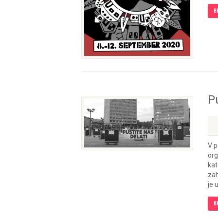
B
Pu
V p
org
kat
zah
je 
B