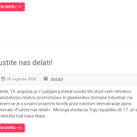
ERI NAPREJ
stite nas delati!
18. avgusta 2020
Novice
etek, 14. avgusta, je v Ljubljani potekal uvodni tihi shod vseh tehnikov,
anizatorjev, klubov, promotorjev, in glasbenikov domače industrije, na
erem se je s svojimi praznimi kovčki pred mestom demokracije jasno
tevalo »Pustite nas delat«. Mirnega shoda na Trgu republike ob 17. uri 
udeležila tudi naša ekipa...
ERI NAPREJ