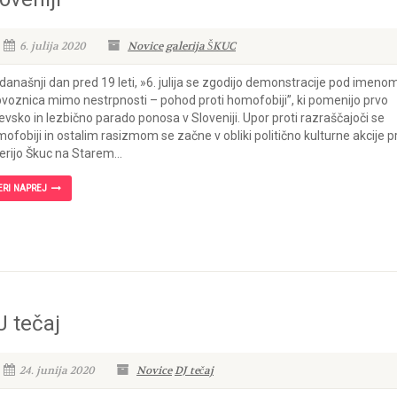
6. julija 2020
Novice
galerija ŠKUC
današnji dan pred 19 leti, »6. julija se zgodijo demonstracije pod imeno
voznica mimo nestrpnosti – pohod proti homofobiji”, ki pomenijo prvo
evsko in lezbično parado ponosa v Sloveniji. Upor proti razraščajoči se
ofobiji in ostalim rasizmom se začne v obliki politično kulturne akcije p
erijo Škuc na Starem...
ERI NAPREJ
J tečaj
24. junija 2020
Novice
DJ tečaj