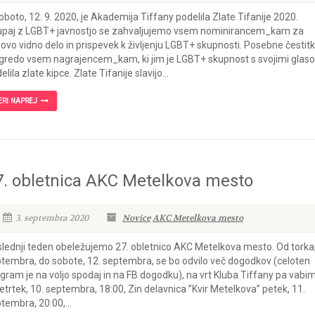
oboto, 12. 9. 2020, je Akademija Tiffany podelila Zlate Tifanije 2020.
paj z LGBT+ javnostjo se zahvaljujemo vsem nominirancem_kam za
hovo vidno delo in prispevek k življenju LGBT+ skupnosti. Posebne čestit
gredo vsem nagrajencem_kam, ki jim je LGBT+ skupnost s svojimi glaso
elila zlate kipce. Zlate Tifanije slavijo...
ERI NAPREJ
7. obletnica AKC Metelkova mesto
3. septembra 2020
Novice
AKC Metelkova mesto
lednji teden obeležujemo 27. obletnico AKC Metelkova mesto. Od torka,
tembra, do sobote, 12. septembra, se bo odvilo več dogodkov (celoten
gram je na voljo spodaj in na FB dogodku), na vrt Kluba Tiffany pa vabi
četrtek, 10. septembra, 18:00, Zin delavnica ”Kvir Metelkova” petek, 11.
tembra, 20:00,...