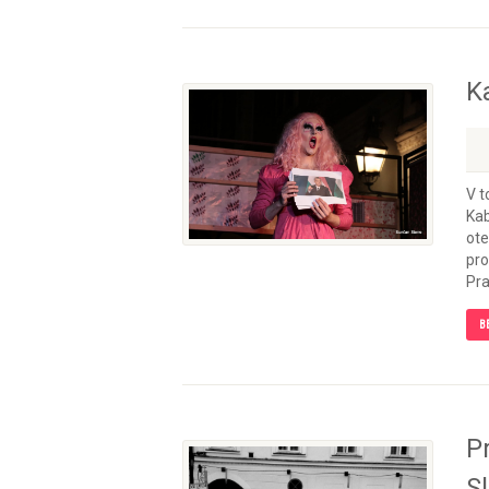
K
V t
Kab
ote
pro
Pra
B
P
Sl