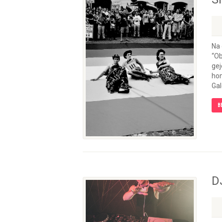
Na 
“Ob
gej
hom
Gal
B
D