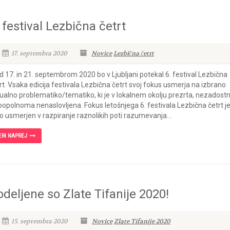
 festival Lezbična četrt
17. septembra 2020
Novice
Lezbična četrt
 17. in 21. septembrom 2020 bo v Ljubljani potekal 6. festival Lezbična
rt. Vsaka edicija festivala Lezbična četrt svoj fokus usmerja na izbrano
ualno problematiko/tematiko, ki je v lokalnem okolju prezrta, nezadost
 popolnoma nenaslovljena. Fokus letošnjega 6. festivala Lezbična četrt j
o usmerjen v razpiranje raznolikih poti razumevanja...
ERI NAPREJ
odeljene so Zlate Tifanije 2020!
15. septembra 2020
Novice
Zlate Tifanije 2020