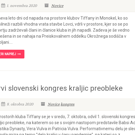
1. novembra 2020
Novice
eva leto dni od napada na prostore klubov Tiffany in Monokel, ko so
ilneži razbili vhodna vrata stavbe Lovci, vdrli v prostore, kjer so se po
rtju zadrževali člani in članice kluba in jih napadli. Zadeva je še vedno
ešena in se nahaja na Preiskovalnem oddelku Okrožnega sodišča v
ljani....
ERI NAPREJ
rvi slovenski kongres kraljic preobleke
8. oktobra 2020
Novice
kongres
rostorih kluba Tiffany se je v sredo, 7. oktobra, odvil 1. slovenski kongre
ljic preobleke, na katerem so se s svojim nastopom predstavile Babsi Ad
stika Dynasty, Vera Vulva in Patricia Vulva. Performativnemu delu je sled
ogla miza na temo ”delo kraljic v času pandemije”, na kateri so z...