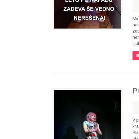
Min
nas
zap
ner
Ljub
B
P
V p
kra
Pla
okr