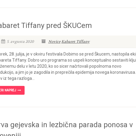
abaret Tiffany pred ŠKUCem
5. avgusta 2020
Novice
Kabaret Tiffany
orek, 28. julija, je v okviru festivala Dobimo se pred Škucem, nastopila ek
areta Tiffany. Dobro uro programa so uspeli konceptualno sestaviti klj
ženemu delu v letu 2020, ko so sicer načrtovali popolnoma novo
dukcijo, a jim jo je zagodila in preprečila epidemija novega koronavirusa.
v iz tega razloga...
ERI NAPREJ
rva gejevska in lezbična parada ponosa v
oveniji