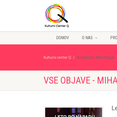
DOMOV
O NAS
PR
Kulturni center Q
Articles by: Miha Bizjak
VSE OBJAVE - MIH
L