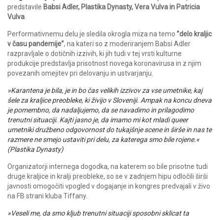
predstavile
Babsi Adler, Plastika Dynasty, Vera Vulva in Patricia
Vulva
.
Performativnemu delu je sledila okrogla miza na temo
”delo kraljic
v času pandemije”
, na kateri so z moderiranjem Babsi Adler
razpravljale o dotičnih izzivih, ki jih tudi v tej vrsti kulturne
produkcije predstavlja prisotnost novega koronavirusa in z njim
povezanih omejitev pri delovanju in ustvarjanju.
»Karantena je bila, je in bo čas velikih izzivov za vse umetnike, kaj
šele za kraljice preobleke, ki živijo v Sloveniji. Ampak na koncu dneva
je pomembno, da nadaljujemo, da se navadimo in prilagodimo
trenutni situaciji. Kajti jasno je, da imamo mi kot mladi queer
umetniki družbeno odgovornost do tukajšnje scene in širše in nas te
razmere ne smejo ustaviti pri delu, za katerega smo bile rojene.«
(Plastika Dynasty)
Organizatorji internega dogodka, na katerem so bile prisotne tudi
druge kraljice in kralji preobleke, so se v zadnjem hipu odločili širši
javnosti omogočiti vpogled v dogajanje in kongres predvajali v živo
na FB strani kluba Tiffany.
»Veseli me, da smo kljub trenutni situaciji sposobni sklicat ta