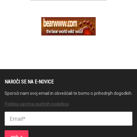
NAROČI SE NA E-NOVICE
Sporoči nam svoj email in obveščali te bomo o prihodnjih dogodkih.
Politika varstva osebnih podatkov