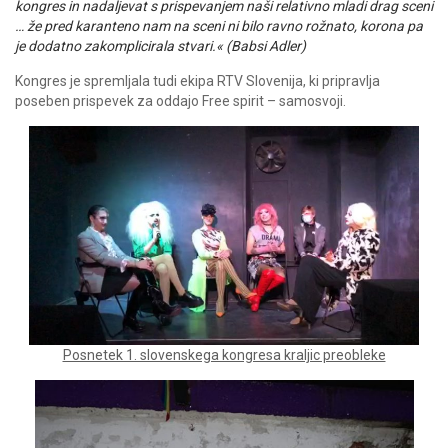
kongres in nadaljevat s prispevanjem naši relativno mladi drag sceni
… že pred karanteno nam na sceni ni bilo ravno rožnato, korona pa
je dodatno zakomplicirala stvari.« (Babsi Adler)
Kongres je spremljala tudi ekipa RTV Slovenija, ki pripravlja
poseben prispevek za oddajo Free spirit – samosvoji.
Posnetek 1. slovenskega kongresa kraljic preobleke