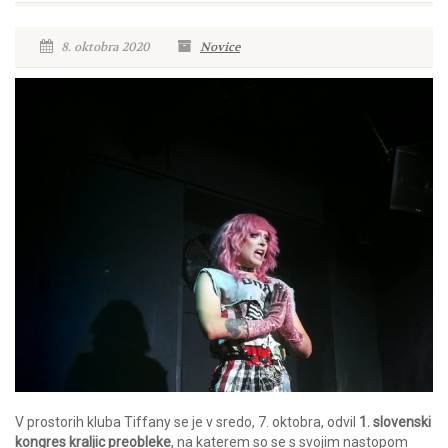
8. oktobra 2020
Novice
V prostorih kluba Tiffany se je v sredo, 7. oktobra, odvil
1. slovenski
kongres kraljic preobleke
, na katerem so se s svojim nastopom