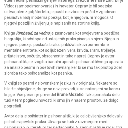
eden redkih pesniških genijev, katerega zvezda ne more zaiti. Bil je
Videc (samopoimenovanje) in inovator. Čeprav je bil poetsko
ustvarjalen zgolj štiri leta, je pustil neizbrisen pečat v zgodovini
pesništva. Bolj moderna poezija, kot je njegova, ni mogoča. O
njegovi poeziji in življenju je napisanih na stotine knjig.
Knjiga
Rimbaud, za vedno
je zasnovana kot svojevrstna poetična
biografija, ki odstopa od ustaljenih praks pisanja o njem. Njega in
njegovo poezijo poskuša bralcu približati skozi pomembne
mentalne entitete, kot so ljubezen, vera, krivda, sram, trpljenje,
prijateljstvo, sočutje, obscenost in tako naprej. Čeprav je avtor
psihoanalitik, se izogiba banalni uporabi psihoanalitičnega aparata
za analizo pesmi in poetovih ravnanj, ker bi se mu tak pristop zdel
zloraba tako psihoanalize kot pesnika.
V knjigi so pesmi v slovenskem jeziku in v originalu. Nekatere so
bile že objavljene, druge so novi prevodi, ki so natisnjeni na koncu
knjige. Vse pesmi je prevedel
Brane Mozetič
. Tako prinašala delo
tudi v tem pogledu novosti, ki smo jih v našem prostoru že dolgo
pogrešali.
Avtor dela je psihiater in psihoanalitik, ki je celoživljenjsko deloval v
psihoterapevtski praksi. Ukvarja se tudi z razmerjem med
psihonalizo in literaturo ter pedagogiko. V zadnjih letih je izdal štiri