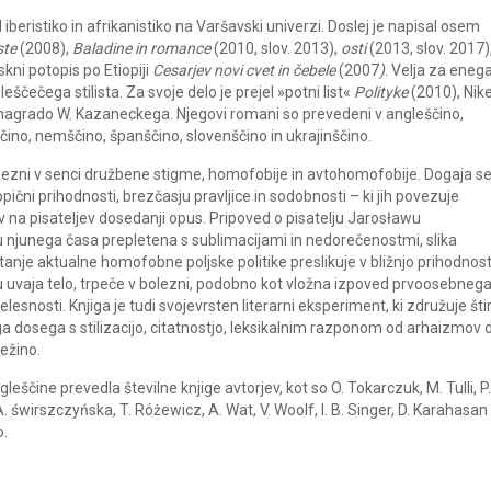
l iberistiko in afrikanistiko na Varšavski univerzi. Doslej je napisal osem
ste
(2008),
Baladine in romance
(2010, slov. 2013),
osti
(2013, slov. 2017)
ni potopis po Etiopiji
Cesarjev novi cvet in čebele
(2007
)
. Velja za eneg
eščečega stilista. Za svoje delo je prejel »potni list«
Polityke
(2010), Nik
ko nagrado W. Kazaneckega. Njegovi romani so prevedeni v angleščino,
čino, nemščino, španščino, slovenščino in ukrajinščino.
bezni v senci družbene stigme, homofobije in avtohomofobije. Dogaja s
opični prihodnosti, brezčasju pravljice in sodobnosti – ki jih povezuje
 na pisateljev dosedanji opus. Pripoved o pisatelju Jarosławu
u njunega časa prepletena s sublimacijami in nedorečenostmi, slika
stanje aktualne homofobne poljske politike preslikuje v bližnjo prihodnost
u uvaja telo, trpeče v bolezni, podobno kot vložna izpoved prvoosebneg
snosti. Knjiga je tudi svojevrsten literarni eksperiment, ki združuje štir
 dosega s stilizacijo, citatnostjo, leksikalnim razponom od arhaizmov 
ežino.
gleščine prevedla številne knjige avtorjev, kot so O. Tokarczuk, M. Tulli, P.
. świrszczyńska, T. Różewicz, A. Wat, V. Woolf, I. B. Singer, D. Karahasan 
do.