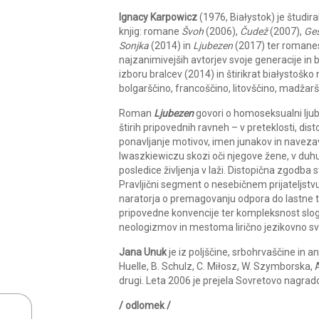
Ignacy Karpowicz
(1976, Białystok) je študira
knjig: romane
Švoh
(2006),
Čudež
(2007),
Ge
Sonjka
(2014) in
Ljubezen
(2017) ter romanesk
najzanimivejših avtorjev svoje generacije in bl
izboru bralcev (2014) in štirikrat białystoš
bolgarščino, francoščino, litovščino, madžarš
Roman
Ljubezen
govori o homoseksualni lju
štirih pripovednih ravneh – v preteklosti, dist
ponavljanje motivov, imen junakov in navezav
Iwaszkiewiczu skozi oči njegove žene, v duh
posledice življenja v laži. Distopična zgodba 
Pravljični segment o nesebičnem prijateljstv
naratorja o premagovanju odpora do lastne tele
pripovedne konvencije ter kompleksnost sloga
neologizmov in mestoma lirično jezikovno sv
Jana Unuk
je iz poljščine, srbohrvaščine in an
Huelle, B. Schulz, C. Miłosz, W. Szymborska, A
drugi. Leta 2006 je prejela Sovretovo nagra
/ odlomek /