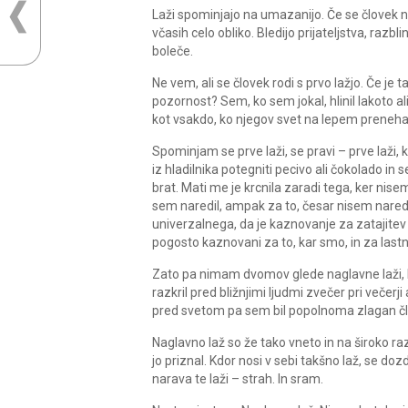
Laži spominjajo na umazanijo. Če se človek n
včasih celo obliko. Bledijo prijateljstva, raz
boleče.
Ne vem, ali se človek rodi s prvo lažjo. Če je
pozornost? Sem, ko sem jokal, hlinil lakoto a
kot vsakdo, ko njegov svet na lepem preneha 
Spominjam se prve laži, se pravi – prve laži,
iz hladilnika potegniti pecivo ali čokolado in 
brat. Mati me je krcnila zaradi tega, ker nise
sem naredil, ampak za to, česar nisem naredil
univerzalnega, da je kaznovanje za zatajitev
pogosto kaznovani za to, kar smo, in za lastn
Zato pa nimam dvomov glede naglavne laži, laž
razkril pred bližnjimi ljudmi zvečer pri večerj
pred svetom pa sem bil popolnoma zlagan čl
Naglavno laž so že tako vneto in na široko razd
jo priznal. Kdor nosi v sebi takšno laž, se do
narava te laži – strah. In sram.