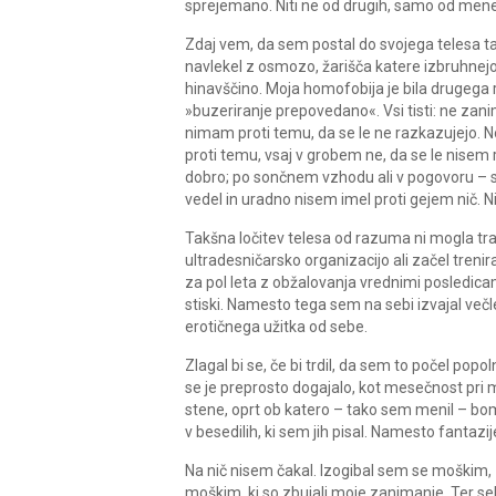
sprejemano. Niti ne od drugih, samo od mene
Zdaj vem, da sem postal do svojega telesa 
navlekel z osmozo, žarišča katere izbruhnej
hinavščino. Moja homofobija je bila drugega red
»buzeriranje prepovedano«. Vsi tisti: ne zanim
nimam proti temu, da se le ne razkazujejo. No,
proti temu, vsaj v grobem ne, da se le nisem
dobro; po sončnem vzhodu ali v pogovoru – 
vedel in uradno nisem imel proti gejem nič. Nič, 
Takšna ločitev telesa od razuma ni mogla traja
ultradesničarsko organizacijo ali začel trenira
za pol leta z obžalovanja vrednimi posledica
stiski. Namesto tega sem na sebi izvajal večl
erotičnega užitka od sebe.
Zlagal bi se, če bi trdil, da sem to počel po
se je preprosto dogajalo, kot mesečnost pri 
stene, oprt ob katero – tako sem menil – bom 
v besedilih, ki sem jih pisal. Namesto fantazi
Na nič nisem čakal. Izogibal sem se moškim, zl
moškim, ki so zbujali moje zanimanje. Ter se