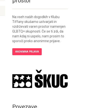
prostor
Na vseh naših dogodkih v Klubu
Tiffany skušamo ustvarjati in
vzdrževati varen prostor namenjen
GLBTQ+ skupnosti. Če se ti zdi, da
nam kdaj ni uspelo, nam prosim to
sporoči preko anonimne prijave.
ANONIMNA PRIJAVA
Povezave