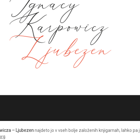
owicza – Ljubezen
najdeto jo v vseh bolje založenih knjigarnah, lahko pa 
org
.