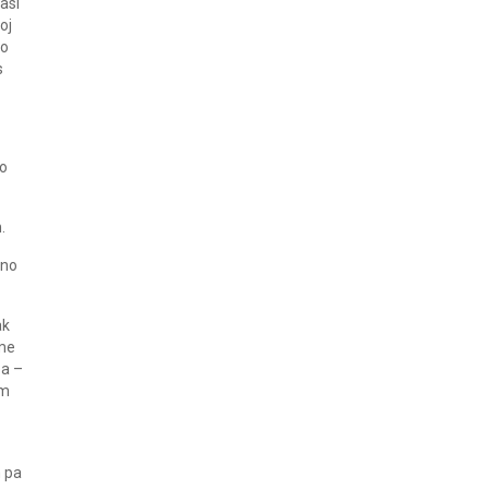
asi
oj
ko
s
go
.
tno
ak
 me
pa –
em
m pa