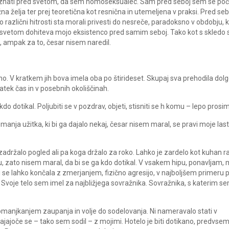
priznati pred svetom, da sem homoseksualec. Sam pred seboj sem se poč
na želja ter prej teoretična kot resnična in utemeljena v praksi. Pred seb
različni hitrosti sta morali privesti do nesreče, paradoksno v obdobju, 
 svetom dohiteva mojo eksistenco pred samim seboj. Tako kot s skledo 
il, ampak za to, česar nisem naredil.
. V kratkem jih bova imela oba po štirideset. Skupaj sva prehodila dol
atek čas in v posebnih okoliščinah.
o dotikal. Poljubiti se v pozdrav, objeti, stisniti se h komu – lepo prosim
manja užitka, ki bi ga dajalo nekaj, česar nisem maral, se pravi moje las
držalo pogled ali pa koga držalo za roko. Lahko je zardelo kot kuhan r
u, zato nisem maral, da bi se ga kdo dotikal. V vsakem hipu, ponavljam,
 bi se lahko končala z zmerjanjem, fizično agresijo, v najboljšem primeru 
oje telo sem imel za najbližjega sovražnika. Sovražnika, s katerim s
omanjkanjem zaupanja in volje do sodelovanja. Ni nameravalo stati v
ajajoče se – tako sem sodil – z mojimi. Hotelo je biti dotikano, predvse