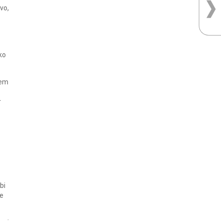
vo,
ko
sem
r
bi
je