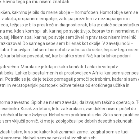
. Ravno tega pa mu nisem znal dati.
takšen, kakršno je bilo do mene okolje – homofoben. Homofobije sem se
o v okolju, oropanem empatije, zato pa prežetem z nezaupanjem in
a, težje jo je bilo prestreči in diagnosticirati, bila je daleč od prostaške
a me, kdo s kom spi; ah, kar naj po svoje živijo, čeprav to ni normalno; n
 saj. Nisem spal, kar naj po svoje sem živel in prav tako nisem imel nič
 razkazoval. Do samega sebe sem bil enak kot okolje. V zavetju noči –
slabo. Ponavljam, bil sem homofob v odnosu do sebe, čeprav tega nise
kar bi lahko povedal, nič, kar bi lahko storil. Nič, kar bi lahko podaril.
ti večno. Morala se je kdaj in kako končati. Lahko bi vstopil v
ti boks. Lahko bi postal menih ali prostovoljec v Afriki, kar sem sicer pos
mi. Potrdilo se je, da je težko pomagati pomoči potrebnim, kadar si sam 
etni in večstopenjski postopek ločitve telesa od erotičnega užitka in
polnoma zavestno. Sploh se nisem zavedal, da izvajam takšno operacijo. T
mesečniku. Korak za letom, leto za korakom, vse dokler nisem prišel do
dočakal konec življenja. Nehal sem prakticirati seks. Seks sem prakticir
je sem vključil pornič, ki me je zdolgočasil po dobrih desetih sekundah.
asti tistim, ki so se kakor koli zanimali zame. Izogibal sem se tudi
bi samemu. Najbolj sem se poskušal izogibati sebi.