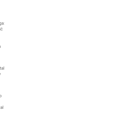
ga:
ič
m
tal
v
o
al