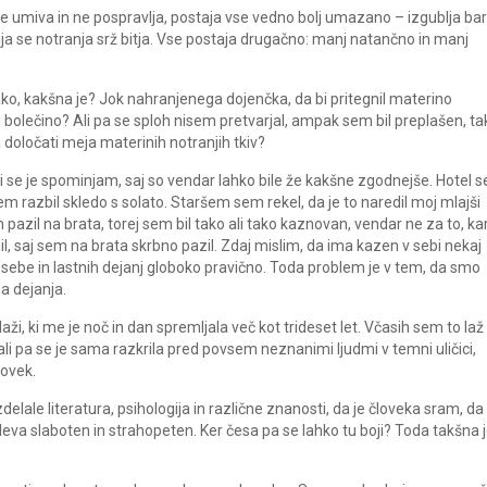
e umiva in ne pospravlja, postaja vse vedno bolj umazano – izgublja bar
blinja se notranja srž bitja. Vse postaja drugačno: manj natančno in manj
 tako, kakšna je? Jok nahranjenega dojenčka, da bi pritegnil materino
li bolečino? Ali pa se sploh nisem pretvarjal, ampak sem bil preplašen, ta
določati meja materinih notranjih tkiv?
 ki se je spominjam, saj so vendar lahko bile že kakšne zgodnejše. Hotel 
sem razbil skledo s solato. Staršem sem rekel, da je to naredil moj mlajši
m pazil na brata, torej sem bil tako ali tako kaznovan, vendar ne za to, ka
, saj sem na brata skrbno pazil. Zdaj mislim, da ima kazen v sebi nekaj
 sebe in lastnih dejanj globoko pravično. Toda problem je v tem, da smo
a dejanja.
i, ki me je noč in dan spremljala več kot trideset let. Včasih sem to laž
i ali pa se je sama razkrila pred povsem neznanimi ljudmi v temni uličici,
ovek.
elale literatura, psihologija in različne znanosti, da je človeka sram, da 
zdeva slaboten in strahopeten. Ker česa pa se lahko tu boji? Toda takšna 