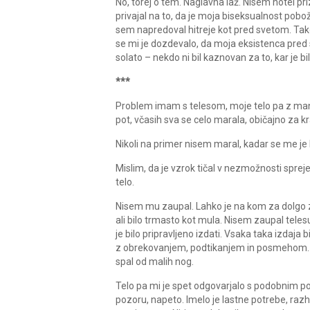
No, torej o tem. Naglavna laž. Nisem hotel 
privajal na to, da je moja biseksualnost pobož
sem napredoval hitreje kot pred svetom. Tako 
se mi je dozdevalo, da moja eksistenca pred
solato – nekdo ni bil kaznovan za to, kar je b
***
Problem imam s telesom, moje telo pa z mano
pot, včasih sva se celo marala, običajno za kr
Nikoli na primer nisem maral, kadar se me je kd
Mislim, da je vzrok tičal v nezmožnosti spreje
telo.
Nisem mu zaupal. Lahko je na kom za dolgo za
ali bilo trmasto kot mula. Nisem zaupal teles
je bilo pripravljeno izdati. Vsaka taka izdaja
z obrekovanjem, podtikanjem in posmehom. Sv
spal od malih nog.
Telo pa mi je spet odgovarjalo s podobnim p
pozoru, napeto. Imelo je lastne potrebe, razh