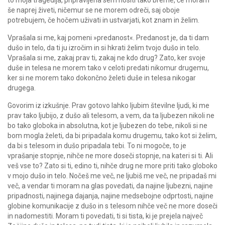
to moja tragedija, pripravljena sem nositi tako breme, če moram
še naprej živeti, ničemur se ne morem odreči, saj oboje
potrebujem, če hočem uživati in ustvarjati, kot znam in želim.
Vprašala si me, kaj pomeni »predanost«. Predanost je, da ti dam
dušo in telo, da ti ju izročim in si hkrati želim tvojo dušo in telo.
Vprašala si me, zakaj prav ti, zakaj ne kdo drug? Zato, ker svoje
duše in telesa ne morem tako v celoti predati nikomur drugemu,
ker si ne morem tako dokončno želeti duše in telesa nikogar
drugega.
Govorim iz izkušnje. Prav gotovo lahko ljubim številne ljudi, ki me
prav tako ljubijo, z dušo ali telesom, a vem, da ta ljubezen nikoli ne
bo tako globoka in absolutna, kot je ljubezen do tebe, nikoli si ne
bom mogla želeti, da bi pripadala komu drugemu, tako kot si želim,
da bi s telesom in dušo pripadala tebi. To ni mogoče, to je
vprašanje stopnje, nihče ne more doseči stopnje, na kateri si ti. Ali
veš vse to? Zato si ti, edino ti, nihče drug ne more priti tako globoko
v mojo dušo in telo. Nočeš me več, ne ljubiš me več, ne pripadaš mi
več, a vendar ti moram na glas povedati, da najine ljubezni, najine
pripadnosti, najinega dajanja, najine medsebojne odprtosti, najine
globine komunikacije z dušo in s telesom nihče več ne more doseči
in nadomestiti. Moram ti povedati, ti si tista, ki je prejela največ