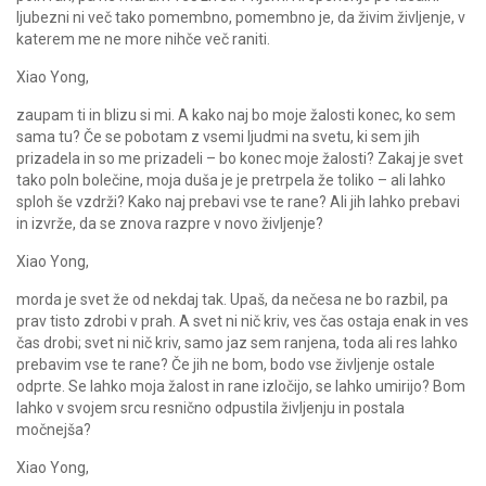
ljubezni ni več tako pomembno, pomembno je, da živim življenje, v
katerem me ne more nihče več raniti.
Xiao Yong,
zaupam ti in blizu si mi. A kako naj bo moje žalosti konec, ko sem
sama tu? Če se pobotam z vsemi ljudmi na svetu, ki sem jih
prizadela in so me prizadeli – bo konec moje žalosti? Zakaj je svet
tako poln bolečine, moja duša je je pretrpela že toliko – ali lahko
sploh še vzdrži? Kako naj prebavi vse te rane? Ali jih lahko prebavi
in izvrže, da se znova razpre v novo življenje?
Xiao Yong,
morda je svet že od nekdaj tak. Upaš, da nečesa ne bo razbil, pa
prav tisto zdrobi v prah. A svet ni nič kriv, ves čas ostaja enak in ves
čas drobi; svet ni nič kriv, samo jaz sem ranjena, toda ali res lahko
prebavim vse te rane? Če jih ne bom, bodo vse življenje ostale
odprte. Se lahko moja žalost in rane izločijo, se lahko umirijo? Bom
lahko v svojem srcu resnično odpustila življenju in postala
močnejša?
Xiao Yong,