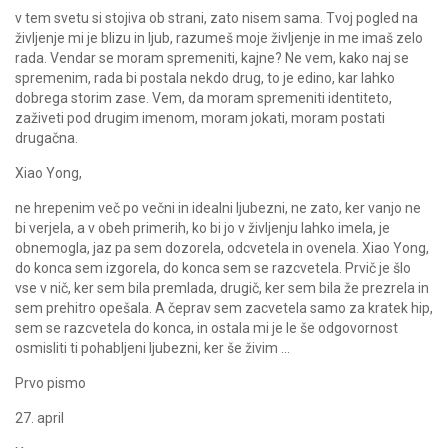
v tem svetu si stojiva ob strani, zato nisem sama. Tvoj pogled na
življenje mi je blizu in ljub, razumeš moje življenje in me imaš zelo
rada. Vendar se moram spremeniti, kajne? Ne vem, kako naj se
spremenim, rada bi postala nekdo drug, to je edino, kar lahko
dobrega storim zase. Vem, da moram spremeniti identiteto,
zaživeti pod drugim imenom, moram jokati, moram postati
drugačna.
Xiao Yong,
ne hrepenim več po večni in idealni ljubezni, ne zato, ker vanjo ne
bi verjela, a v obeh primerih, ko bi jo v življenju lahko imela, je
obnemogla, jaz pa sem dozorela, odcvetela in ovenela. Xiao Yong,
do konca sem izgorela, do konca sem se razcvetela. Prvič je šlo
vse v nič, ker sem bila premlada, drugič, ker sem bila že prezrela in
sem prehitro opešala. A čeprav sem zacvetela samo za kratek hip,
sem se razcvetela do konca, in ostala mi je le še odgovornost
osmisliti ti pohabljeni ljubezni, ker še živim …
Prvo pismo
27. april