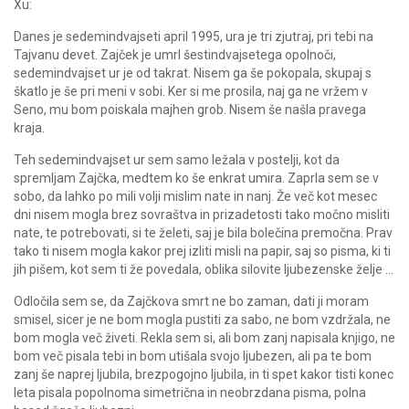
Xu:
Danes je sedemindvajseti april 1995, ura je tri zjutraj, pri tebi na
Tajvanu devet. Zajček je umrl šestindvajsetega opolnoči,
sedemindvajset ur je od takrat. Nisem ga še pokopala, skupaj s
škatlo je še pri meni v sobi. Ker si me prosila, naj ga ne vržem v
Seno, mu bom poiskala majhen grob. Nisem še našla pravega
kraja.
Teh sedemindvajset ur sem samo ležala v postelji, kot da
spremljam Zajčka, medtem ko še enkrat umira. Zaprla sem se v
sobo, da lahko po mili volji mislim nate in nanj. Že več kot mesec
dni nisem mogla brez sovraštva in prizadetosti tako močno misliti
nate, te potrebovati, si te želeti, saj je bila bolečina premočna. Prav
tako ti nisem mogla kakor prej izliti misli na papir, saj so pisma, ki ti
jih pišem, kot sem ti že povedala, oblika silovite ljubezenske želje …
Odločila sem se, da Zajčkova smrt ne bo zaman, dati ji moram
smisel, sicer je ne bom mogla pustiti za sabo, ne bom vzdržala, ne
bom mogla več živeti. Rekla sem si, ali bom zanj napisala knjigo, ne
bom več pisala tebi in bom utišala svojo ljubezen, ali pa te bom
zanj še naprej ljubila, brezpogojno ljubila, in ti spet kakor tisti konec
leta pisala popolnoma simetrična in neobrzdana pisma, polna