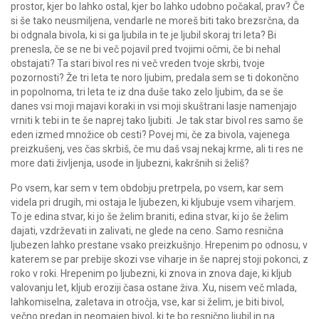
prostor, kjer bo lahko ostal, kjer bo lahko udobno počakal, prav? Če
si še tako neusmiljena, vendarle ne moreš biti tako brezsrčna, da
bi odgnala bivola, ki si ga ljubila in te je ljubil skoraj tri leta? Bi
prenesla, če se ne bi več pojavil pred tvojimi očmi, če bi nehal
obstajati? Ta stari bivol res ni več vreden tvoje skrbi, tvoje
pozornosti? Že tri leta te noro ljubim, predala sem se ti dokončno
in popolnoma, tri leta te iz dna duše tako zelo ljubim, da se še
danes vsi moji majavi koraki in vsi moji skuštrani lasje namenjajo
vrniti k tebi in te še naprej tako ljubiti. Je tak star bivol res samo še
eden izmed množice ob cesti? Povej mi, če za bivola, vajenega
preizkušenj, ves čas skrbiš, če mu daš vsaj nekaj krme, ali ti res ne
more dati življenja, usode in ljubezni, kakršnih si želiš?
Po vsem, kar sem v tem obdobju pretrpela, po vsem, kar sem
videla pri drugih, mi ostaja le ljubezen, ki kljubuje vsem viharjem.
To je edina stvar, ki jo še želim braniti, edina stvar, ki jo še želim
dajati, vzdrževati in zalivati, ne glede na ceno. Samo resnična
ljubezen lahko prestane vsako preizkušnjo. Hrepenim po odnosu, v
katerem se par prebije skozi vse viharje in še naprej stoji pokonci, z
roko v roki. Hrepenim po ljubezni, ki znova in znova daje, ki kljub
valovanju let, kljub eroziji časa ostane živa. Xu, nisem več mlada,
lahkomiselna, zaletava in otročja, vse, kar si želim, je biti bivol,
večno predan in neomajen bivol, ki te bo resnično ljubil in na