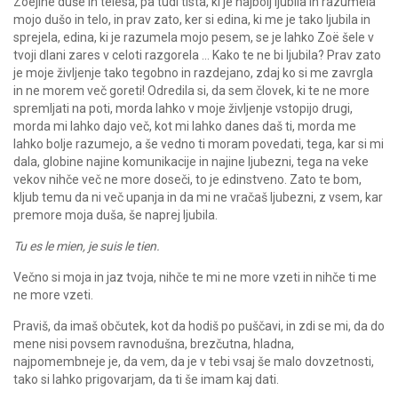
Zoëjine duše in telesa, pa tudi tista, ki je najbolj ljubila in razumela
mojo dušo in telo, in prav zato, ker si edina, ki me je tako ljubila in
sprejela, edina, ki je razumela mojo pesem, se je lahko Zoë šele v
tvoji dlani zares v celoti razgorela … Kako te ne bi ljubila? Prav zato
je moje življenje tako tegobno in razdejano, zdaj ko si me zavrgla
in ne morem več goreti! Odredila si, da sem človek, ki te ne more
spremljati na poti, morda lahko v moje življenje vstopijo drugi,
morda mi lahko dajo več, kot mi lahko danes daš ti, morda me
lahko bolje razumejo, a še vedno ti moram povedati, tega, kar si mi
dala, globine najine komunikacije in najine ljubezni, tega na veke
vekov nihče več ne more doseči, to je edinstveno. Zato te bom,
kljub temu da ni več upanja in da mi ne vračaš ljubezni, z vsem, kar
premore moja duša, še naprej ljubila.
Tu es le mien, je suis le tien.
Večno si moja in jaz tvoja, nihče te mi ne more vzeti in nihče ti me
ne more vzeti.
Praviš, da imaš občutek, kot da hodiš po puščavi, in zdi se mi, da do
mene nisi povsem ravnodušna, brezčutna, hladna,
najpomembneje je, da vem, da je v tebi vsaj še malo dovzetnosti,
tako si lahko prigovarjam, da ti še imam kaj dati.