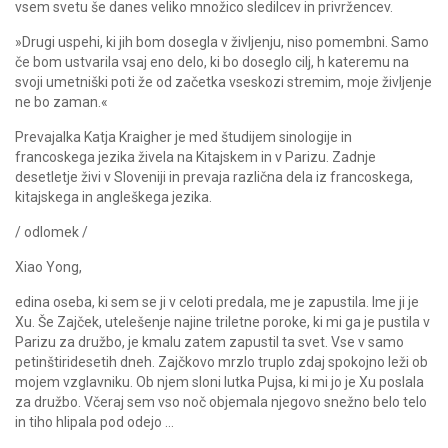
vsem svetu še danes veliko množico sledilcev in privržencev.
»Drugi uspehi, ki jih bom dosegla v življenju, niso pomembni. Samo
če bom ustvarila vsaj eno delo, ki bo doseglo cilj, h kateremu na
svoji umetniški poti že od začetka vseskozi stremim, moje življenje
ne bo zaman.«
Prevajalka Katja Kraigher je med študijem sinologije in
francoskega jezika živela na Kitajskem in v Parizu. Zadnje
desetletje živi v Sloveniji in prevaja različna dela iz francoskega,
kitajskega in angleškega jezika.
/ odlomek /
Xiao Yong,
edina oseba, ki sem se ji v celoti predala, me je zapustila. Ime ji je
Xu. Še Zajček, utelešenje najine triletne poroke, ki mi ga je pustila v
Parizu za družbo, je kmalu zatem zapustil ta svet. Vse v samo
petinštiridesetih dneh. Zajčkovo mrzlo truplo zdaj spokojno leži ob
mojem vzglavniku. Ob njem sloni lutka Pujsa, ki mi jo je Xu poslala
za družbo. Včeraj sem vso noč objemala njegovo snežno belo telo
in tiho hlipala pod odejo …