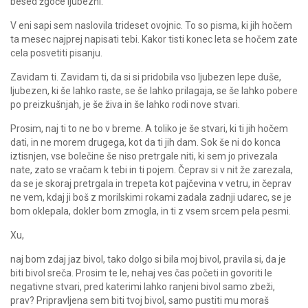
besed žgoče ljubezni.
V eni sapi sem naslovila trideset ovojnic. To so pisma, ki jih hočem
ta mesec najprej napisati tebi. Kakor tisti konec leta se hočem zate
cela posvetiti pisanju.
Zavidam ti. Zavidam ti, da si si pridobila vso ljubezen lepe duše,
ljubezen, ki še lahko raste, se še lahko prilagaja, se še lahko pobere
po preizkušnjah, je še živa in še lahko rodi nove stvari.
Prosim, naj ti to ne bo v breme. A toliko je še stvari, ki ti jih hočem
dati, in ne morem drugega, kot da ti jih dam. Sok še ni do konca
iztisnjen, vse bolečine še niso pretrgale niti, ki sem jo privezala
nate, zato se vračam k tebi in ti pojem. Čeprav si v nit že zarezala,
da se je skoraj pretrgala in trepeta kot pajčevina v vetru, in čeprav
ne vem, kdaj ji boš z morilskimi rokami zadala zadnji udarec, se je
bom oklepala, dokler bom zmogla, in ti z vsem srcem pela pesmi.
Xu,
naj bom zdaj jaz bivol, tako dolgo si bila moj bivol, pravila si, da je
biti bivol sreča. Prosim te le, nehaj ves čas početi in govoriti le
negativne stvari, pred katerimi lahko ranjeni bivol samo zbeži,
prav? Pripravljena sem biti tvoj bivol, samo pustiti mu moraš