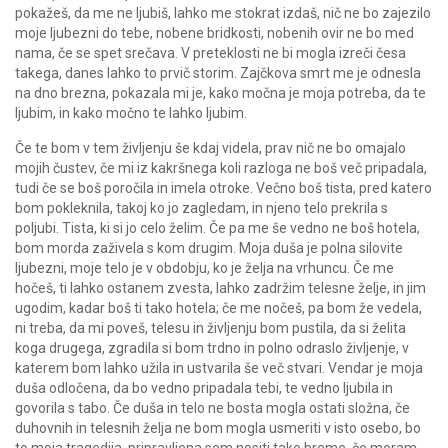
pokažeš, da me ne ljubiš, lahko me stokrat izdaš, nič ne bo zajezilo
moje ljubezni do tebe, nobene bridkosti, nobenih ovir ne bo med
nama, če se spet srečava. V preteklosti ne bi mogla izreči česa
takega, danes lahko to prvič storim. Zajčkova smrt me je odnesla
na dno brezna, pokazala mi je, kako močna je moja potreba, da te
ljubim, in kako močno te lahko ljubim.
Če te bom v tem življenju še kdaj videla, prav nič ne bo omajalo
mojih čustev, če mi iz kakršnega koli razloga ne boš več pripadala,
tudi če se boš poročila in imela otroke. Večno boš tista, pred katero
bom pokleknila, takoj ko jo zagledam, in njeno telo prekrila s
poljubi. Tista, ki si jo celo želim. Če pa me še vedno ne boš hotela,
bom morda zaživela s kom drugim. Moja duša je polna silovite
ljubezni, moje telo je v obdobju, ko je želja na vrhuncu. Če me
hočeš, ti lahko ostanem zvesta, lahko zadržim telesne želje, in jim
ugodim, kadar boš ti tako hotela; če me nočeš, pa bom že vedela,
ni treba, da mi poveš, telesu in življenju bom pustila, da si želita
koga drugega, zgradila si bom trdno in polno odraslo življenje, v
katerem bom lahko užila in ustvarila še več stvari. Vendar je moja
duša odločena, da bo vedno pripadala tebi, te vedno ljubila in
govorila s tabo. Če duša in telo ne bosta mogla ostati složna, če
duhovnih in telesnih želja ne bom mogla usmeriti v isto osebo, bo