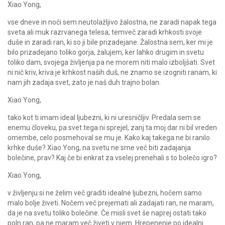
Xiao Yong,
vse dneve in noči sem neutolažljivo žalostna, ne zaradi napak tega
sveta ali muk razrvanega telesa, temveč zaradi krhkosti svoje
duše in zaradi ran, ki so ji bile prizadejane. Žalostna sem, ker mi je
bilo prizadejano toliko gorja, žalujem, ker lahko drugim in svetu
toliko dam, svojega življenja pa ne morem niti malo izboljšati. Svet
ni nič kriv, kriva je krhkost naših duš, ne znamo se izogniti ranam, ki
nam jih zadaja svet, zato je naš duh trajno bolan.
Xiao Yong,
tako kot ti imam ideal ljubezni, ki ni uresničljiv. Predala sem se
enemu človeku, pa svet tega ni sprejel, zanj ta moj dar ni bil vreden
omembe, celo posmehoval se mu je. Kako kaj takega ne bi ranilo
krhke duše? Xiao Yong, na svetu ne sme več biti zadajanja
bolečine, prav? Kaj če bi enkrat za vselej prenehali s to bolečo igro?
Xiao Yong,
v življenju si ne želim več graditi idealne ljubezni, hočem samo
malo bolje živeti. Nočem več prejemati ali zadajati ran, ne maram,
da je na svetu toliko bolečine. Če misli svet še naprej ostati tako
poln ran, pa ne maram več živeti v njem. Hrepenenje po idealni