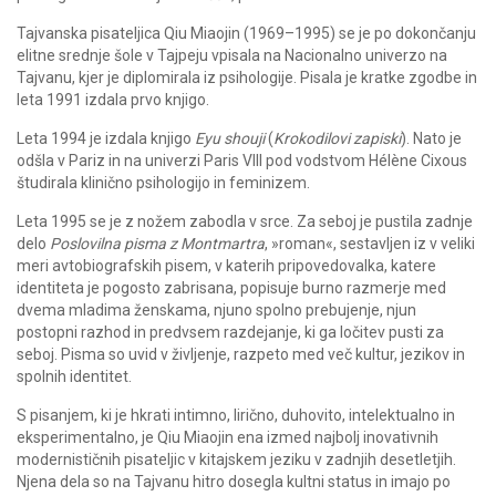
Tajvanska pisateljica Qiu Miaojin (1969–1995) se je po dokončanju
elitne srednje šole v Tajpeju vpisala na Nacionalno univerzo na
Tajvanu, kjer je diplomirala iz psihologije. Pisala je kratke zgodbe in
leta 1991 izdala prvo knjigo.
Leta 1994 je izdala knjigo
Eyu shouji
(
Krokodilovi zapiski
). Nato je
odšla v Pariz in na univerzi Paris VIII pod vodstvom Hélène Cixous
študirala klinično psihologijo in feminizem.
Leta 1995 se je z nožem zabodla v srce. Za seboj je pustila zadnje
delo
Poslovilna pisma z Montmartra
, »roman«, sestavljen iz v veliki
meri avtobiografskih pisem, v katerih pripovedovalka, katere
identiteta je pogosto zabrisana, popisuje burno razmerje med
dvema mladima ženskama, njuno spolno prebujenje, njun
postopni razhod in predvsem razdejanje, ki ga ločitev pusti za
seboj. Pisma so uvid v življenje, razpeto med več kultur, jezikov in
spolnih identitet.
S pisanjem, ki je hkrati intimno, lirično, duhovito, intelektualno in
eksperimentalno, je Qiu Miaojin ena izmed najbolj inovativnih
modernističnih pisateljic v kitajskem jeziku v zadnjih desetletjih.
Njena dela so na Tajvanu hitro dosegla kultni status in imajo po