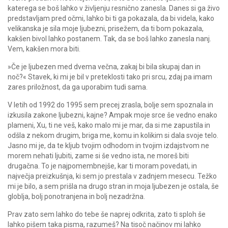
katerega se boš lahko v življenju resnično zanesla. Danes si ga živo
predstavljam pred očmi, lahko bi ti ga pokazala, da bi videla, kako
velikanska je sila moje ljubezni, prisežem, da ti bom pokazala,
kakšen bivol lahko postanem. Tak, da se boš lahko zanesla nanj.
Vem, kakšen mora biti.
»Če je ljubezen med dvema večna, zakaj bi bila skupaj dan in
noč?« Stavek, ki mi je bil v preteklosti tako pri srcu, zdaj pa imam
zares priložnost, da ga uporabim tudi sama.
V letih od 1992 do 1995 sem precej zrasla, bolje sem spoznala in
izkusila zakone ljubezni, kajne? Ampak moje srce še vedno enako
plameni, Xu, ti ne veš, kako malo mi je mar, da si me zapustila in
odšla z nekom drugim, briga me, komu in kolikim si dala svoje telo.
Jasno mi je, da te kljub tvojim odhodom in tvojim izdajstvom ne
morem nehati ljubiti, zame si še vedno ista, ne moreš biti
drugačna. To je najpomembnejše, kar ti moram povedati, in
največja preizkušnja, ki sem jo prestala v zadnjem mesecu. Težko
mi je bilo, a sem prišla na drugo stran in moja ljubezen je ostala, še
globlja, bolj ponotranjena in bolj nezadržna.
Prav zato sem lahko do tebe še naprej odkrita, zato ti sploh še
lahko pišem taka pisma, razumeš? Na tisoč načinov mi lahko