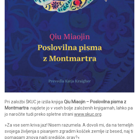
Pri založbi ŠKUC je izšla knjiga
Qiu Miaojin – Poslovilna pisma z
Montmartra
najdete jo v vseh bolje založenih knjigarnah, lahko pa
jo naročite tudi preko spletne strani
www.skuc.org
.
»Za vse sem kriva jaz! Nisem razumela. A dovoli mi, da na temeljih
svojega življenja s pisanjem zgradim košček zemlje iz besed, naj ti
pomagam znova najti središče, prav?«