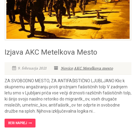
Izjava AKC Metelkova Mesto
9. februarja 2021
Novice
AKC Metelkova mesto
ZA SVOBODNO MESTO, ZA ANTIFAŠISTIČNO LJUBLJANO Klic k
skupnemu angažiranju proti grožnjam fašističnih tolp V zadnjem
letu smo v Ljubljani priča vse večji drznosti različnih fašističnih tolp,
ki širijo svojo nasilno retoriko do migrantk_ov, vseh drugače
mislečih, umetnic_kov, antifašistk_ov ter odprte in svobodne
družbe na sploh. Njihova izključevalna logika ni...
BERI NAPREJ