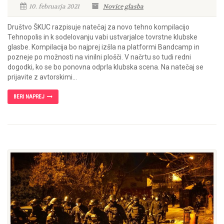
10. februarja 2021
Novice
glasba
Društvo ŠKUC razpisuje natečaj za novo tehno kompilacijo
Tehnopolis in k sodelovanju vabi ustvarjalce tovrstne klubske
glasbe. Kompilacija bo najprej izšla na platformi Bandcamp in
pozneje po možnosti na vinilni plošči. V načrtu so tudi redni
dogodki, ko se bo ponovna odprla klubska scena. Na natečaj se
prijavite z avtorskimi...
BERI NAPREJ