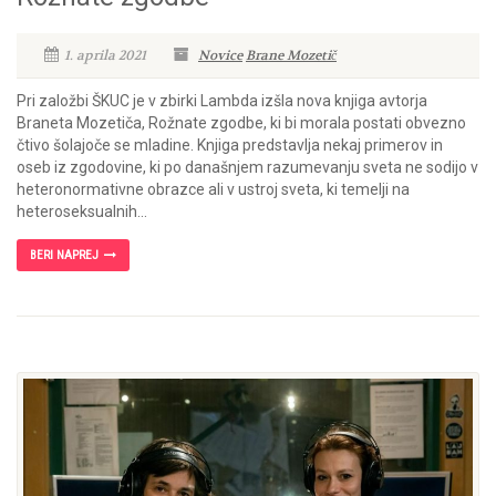
1. aprila 2021
Novice
Brane Mozetič
Pri založbi ŠKUC je v zbirki Lambda izšla nova knjiga avtorja
Braneta Mozetiča, Rožnate zgodbe, ki bi morala postati obvezno
čtivo šolajoče se mladine. Knjiga predstavlja nekaj primerov in
oseb iz zgodovine, ki po današnjem razumevanju sveta ne sodijo v
heteronormativne obrazce ali v ustroj sveta, ki temelji na
heteroseksualnih...
BERI NAPREJ