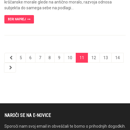
krščanske morale glede na antično moralo, razvoja odnosa
subjekta do samega sebe na podlagi...
BERI NAPREJ
5
6
7
8
9
10
11
12
13
14
NAROČI SE NA E-NOVICE
Sporoči nam svoj email in obveščali te bomo o prihodnjih dogodkih.