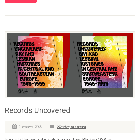
Records Uncovered
2. marca 2021
Novice
razstava
Records Uncovered je spletna razstava Blinken OSA in