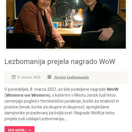
Lezbomanija prejela nagrado WoW
9. marca 2021
Novice
Lezbomanija
V ponedeljek, 8. marca 2021, so bile podeljene nagrade 𝗪𝗼𝗪
(𝗪𝗼𝗺𝗲𝗻 𝗼𝗻 𝗪𝗼𝗺𝗲𝗻), s katerimi v Mestu žensk tudi letos
usmerjajo pogled v feministične junakinje, borke za enakost in
pravice žensk, borke za skupno in skupnost, spregledane
šampionke prizadevanj za boljši svet. Nagrado WoW je letos
prejela tudi oddaja Lezbomanija,...
BERI NAPREJ