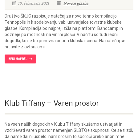
10. februarja 2021
Novice
glasba
Društvo ŠKUC razpisuje natečaj za novo tehno kompilacijo
Tehnopolis in k sodelovanju vabi ustvarjalce tovrstne klubske
glasbe. Kompilacija bo najprej izšla na platformi Bandcamp in
pozneje po možnosti na vinilni plošči. V načrtu so tudi redni
dogodki, ko se bo ponovna odprla klubska scena. Na natečaj se
prijavite z avtorskimi...
BERI NAPREJ
Klub Tiffany – Varen prostor
Na vseh naših dogodkih v Klubu Tiffany skušamo ustvarjati in
vzdrževati varen prostor namenjen GLBTQ+ skupnosti. Če se ti zdi,
da nam kdaj ni uspelo, nam prosim to sporoči preko anonimne