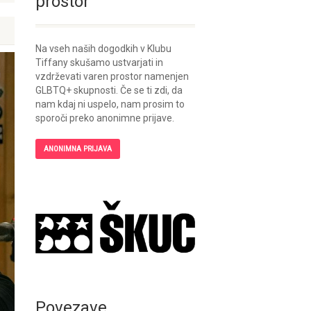
prostor
Na vseh naših dogodkih v Klubu
Tiffany skušamo ustvarjati in
vzdrževati varen prostor namenjen
GLBTQ+ skupnosti. Če se ti zdi, da
nam kdaj ni uspelo, nam prosim to
sporoči preko anonimne prijave.
ANONIMNA PRIJAVA
Povezave