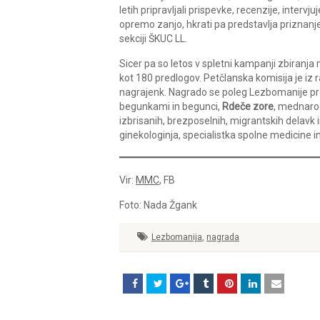
letih pripravljali prispevke, recenzije, intervj
opremo zanjo, hkrati pa predstavlja priznanj
sekciji ŠKUC LL.
Sicer pa so letos v spletni kampanji zbiranja 
kot 180 predlogov. Petčlanska komisija je iz
nagrajenk. Nagrado se poleg Lezbomanije pr
begunkami in begunci,
Rdeče zore
, mednarod
izbrisanih, brezposelnih, migrantskih delavk 
ginekologinja, specialistka spolne medicine i
Vir:
MMC
, FB
Foto: Nada Žgank
Lezbomanija
,
nagrada