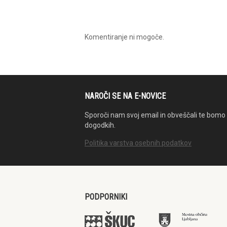
Komentiranje ni mogoče.
NAROČI SE NA E-NOVICE
Sporoči nam svoj email in obveščali te bomo 
dogodkih.
Politika varstva osebnih podatkov
PODPORNIKI