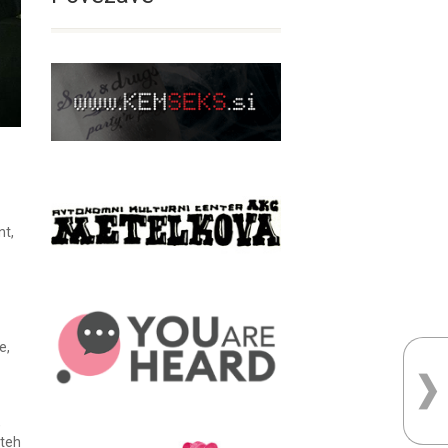
nt,
e,
,
 teh