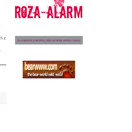
č
ti z
,