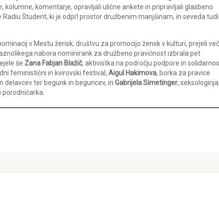
uje, kolumne, komentarje, opravljali ulične ankete in pripravljali glasbeno
e Radiu Študent, ki je odprl prostor družbenim manjšinam, in seveda tudi
nominacij v Mestu žensk, društvu za promocijo žensk v kulturi, prejeli ve
 raznolikega nabora nominirank za družbeno pravičnost izbrala pet
ejele še
Zana Fabjan Blažič
, aktivistka na področju podpore in solidarnos
ni feministični in kvirovski festival,
Aigul Hakimova
, borka za pravice
in delavcev ter begunk in beguncev, in
Gabrijela Simetinger
, seksologinja
n porodničarka.