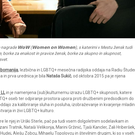
nagrade 𝗪𝗼𝗪 (𝗪𝗼𝗺𝗲𝗻 𝗼𝗻 𝗪𝗼𝗺𝗲𝗻), s katerimi v Mestu žensk tudi
e, borke za enakost in pravice žensk, borke za skupno in skupnost,
svet.
zbomanija
, lezbična in LGBTQ+ mesečna radijska oddaja na Radiu Štude
a in prva urednica je bila
Nataša Sukič
, od oktobra 2015 pa je njena
 LL
in je namenjena (sub)kulturnemu izrazu LGBTQ+ skupnosti, katere
LGBTQ+ oseb ter odpiranje prostora upora proti družbenim predsodkom do
dajo za kalibriranje sluha in posluha, izobraževanje in kvarjenje mladin
tvarja in živi LGBTQ+ kulturo.
e le njej in Urški Sterle, pač pa tudi vsem dolgoletnim sodelavkam in
i Tratnik, Nataši Velikonja, Marini Gržinić, Tjaši Kancler, Zali Hriberšek
ni Hudej, Alešu Zobcu, Mihaelu Topolovcu in številnim drugim, ki so v vseh