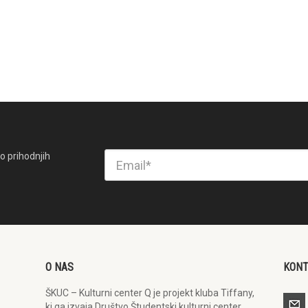
o prihodnjih
O NAS
KON
ŠKUC – Kulturni center Q je projekt kluba Tiffany,
ki ga izvaja Društvo Študentski kulturni center