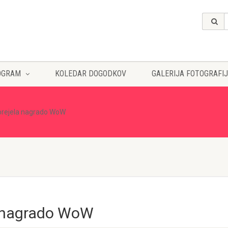
OGRAM
KOLEDAR DOGODKOV
GALERIJA FOTOGRAFIJ
prejela nagrado WoW
a nagrado WoW