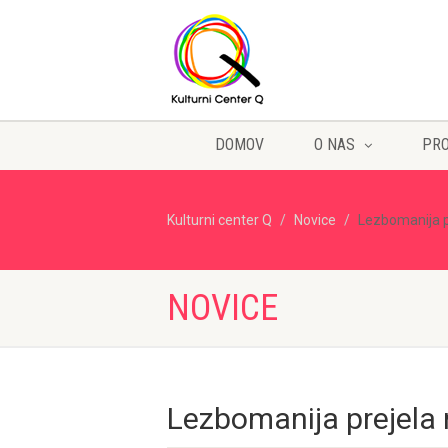
DOMOV
O NAS
PR
Kulturni center Q
Novice
Lezbomanija 
NOVICE
Lezbomanija prejel