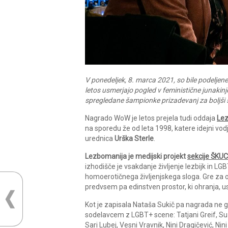
V ponedeljek, 8. marca 2021, so bile podeljene 
letos usmerjajo pogled v feministične junakinj
spregledane šampionke prizadevanj za boljši 
Nagrado WoW je letos prejela tudi oddaja
Le
na sporedu že od leta 1998, katere idejni vodj
urednica
Urška Sterle
.
Lezbomanija je medijski projekt
sekcije ŠKUC
izhodišče je vsakdanje življenje lezbijk in 
homoerotičnega življenjskega sloga. Gre za od
predvsem pa edinstven prostor, ki ohranja, us
Kot je zapisala Nataša Sukič pa nagrada ne gr
sodelavcem z LGBT+ scene: Tatjani Greif, Suzan
Sari Lubej, Vesni Vravnik, Nini Dragičević, Ni