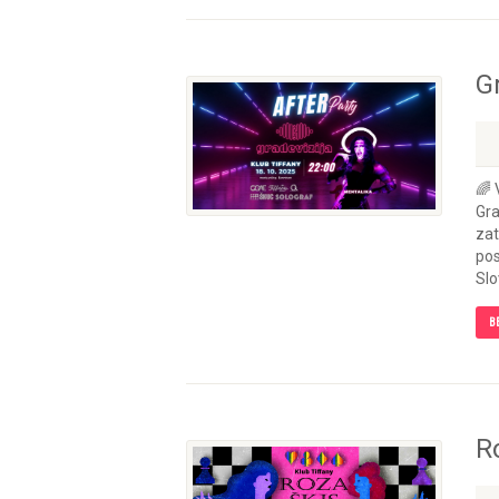
G
🌈 
Gra
zat
pos
Slo
B
R