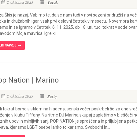
7. oktobra 2025
Tarok
a Škis je nazaj. Vabimo te, da se nam tudi v novi sezoni pridružiš na ve
oka in družabnih iger, vsak prvi delovni četrtek v mesecu. Novembra kar
emo in se igramo v četrtek, 6. 11. 2025, ob 18. uri, tudi tokrat v sodelova
avodom Moja mavrica. Igre ki...
ERI NAPREJ
op Nation | Marino
7. oktobra 2025
Party
i tokrat bomo s stilom na hladen jesenski večer poskrbeli še za eno vro
ženje v klubu Tiffany. Na ritme DJ Marina skupaj zaplešimo v bleščeči n
znih upov in minljivih sanj. POP NATION je sproščena in priljubljena petk
ava, kjer smo LGBT osebe lahko to kar smo. Svobodni in...