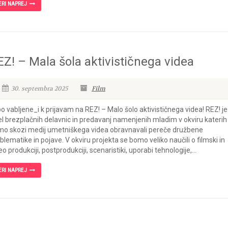
ERI NAPREJ
EZ! – Mala šola aktivističnega videa
30. septembra 2025
Film
o vabljene_i k prijavam na REZ! – Malo šolo aktivističnega videa! REZ! je
el brezplačnih delavnic in predavanj namenjenih mladim v okviru katerih
o skozi medij umetniškega videa obravnavali pereče družbene
blematike in pojave. V okviru projekta se bomo veliko naučili o filmski in
eo produkciji, postprodukciji, scenaristiki, uporabi tehnologije,...
ERI NAPREJ