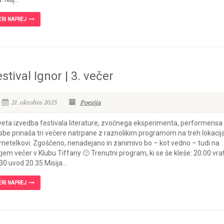
ERI NAPREJ
stival Ignor | 3. večer
21. oktobra 2025
Poezija
eta izvedba festivala literature, zvočnega eksperimenta, performensa 
sbe prinaša tri večere natrpane z raznolikim programom na treh lokacij
metelkovi. Zgoščeno, nenadejano in zanimivo bo – kot vedno – tudi na
tjem večer v Klubu Tiffany 🙂 Trenutni program, ki se še kleše: 20.00 vra
30 uvod 20.35 Misija...
ERI NAPREJ