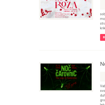
sob
moj
str
kri
B
N
Vab
svo
duh
gro
letu