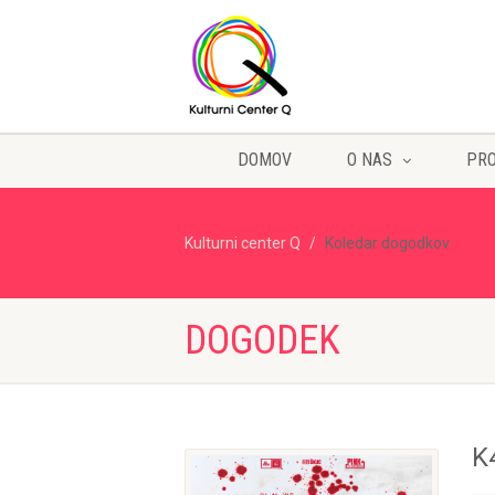
DOMOV
O NAS
PR
Kulturni center Q
Koledar dogodkov
DOGODEK
K