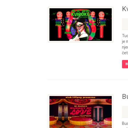
K
Tud
je 
nje
čet
B
B
Buc