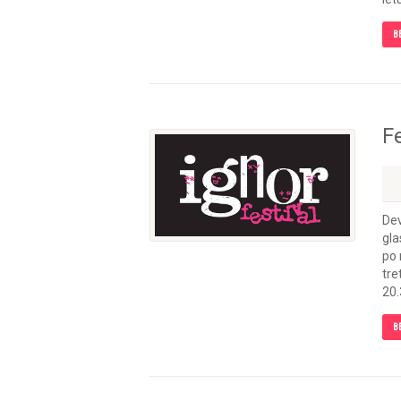
B
Fe
Dev
gla
po 
tre
20.
B