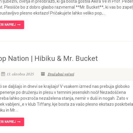
n ljubezni, cvetja in preobrazb, ki ga bosta gostila Akira Ve in Prof. Peder
t. Plesišče bo z dobro glasbo razvnemal **Mr. Bucket**, ki vas bo zapel
eustavljivo plesno ekstazo! Pričakujete lahko veliko pop,...
ERI NAPREJ
op Nation | Hibiku & Mr. Bucket
13. oktobra 2025
Družabni večeri
i se daljšajo in dnevi se krajšajo! V vsakem izmed nas prebuja globoko
penenje po druženju in plesu v temnini jesenskih noči! Nezadoščena
reba lahko povzroča nezaželena stanja, nemir v duši in nogah. Zato v
ek vabljeni_e v klub Tiffany, kje bosta za vašo plesno ekstazo poskrbel
ku in Mr....
ERI NAPREJ