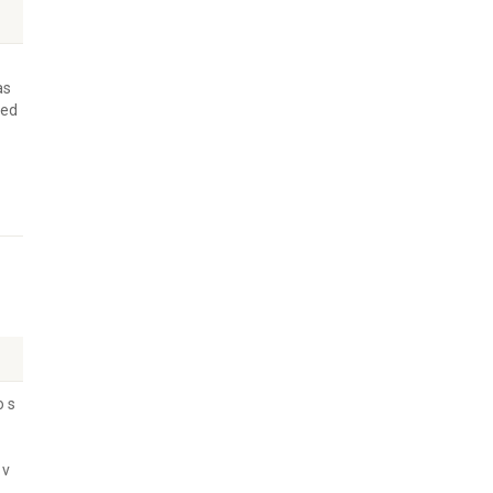
as
red
o s
 v