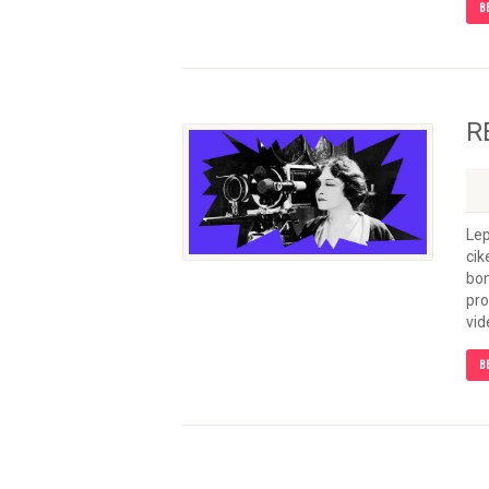
B
R
Lep
cik
bom
pro
vid
B