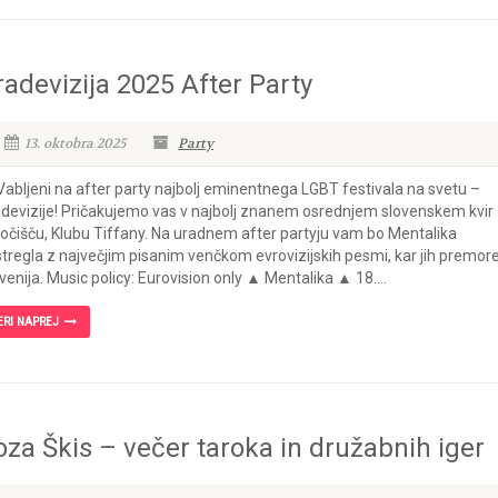
radevizija 2025 After Party
13. oktobra 2025
Party
Vabljeni na after party najbolj eminentnega LGBT festivala na svetu –
devizije! Pričakujemo vas v najbolj znanem osrednjem slovenskem kvir
očišču, Klubu Tiffany. Na uradnem after partyju vam bo Mentalika
tregla z največjim pisanim venčkom evrovizijskih pesmi, kar jih premor
venija. Music policy: Eurovision only ▲ Mentalika ▲ 18....
ERI NAPREJ
oza Škis – večer taroka in družabnih iger