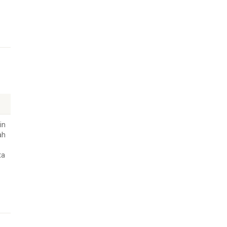
in
ah
ta