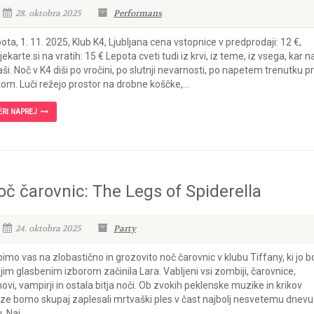
28. oktobra 2025
Performans
ota, 1. 11. 2025, Klub K4, Ljubljana cena vstopnice v predprodaji: 12 €,
ekarte.si na vratih: 15 € Lepota cveti tudi iz krvi, iz teme, iz vsega, kar n
aši. Noč v K4 diši po vročini, po slutnji nevarnosti, po napetem trenutku p
kom. Luči režejo prostor na drobne koščke,...
ERI NAPREJ
oč čarovnic: The Legs of Spiderella
24. oktobra 2025
Party
imo vas na zlobastično in grozovito noč čarovnic v klubu Tiffany, ki jo b
jim glasbenim izborom začinila Lara. Vabljeni vsi zombiji, čarovnice,
ovi, vampirji in ostala bitja noči. Ob zvokih peklenske muzike in krikov
ze bomo skupaj zaplesali mrtvaški ples v čast najbolj nesvetemu dnevu
. Naj...