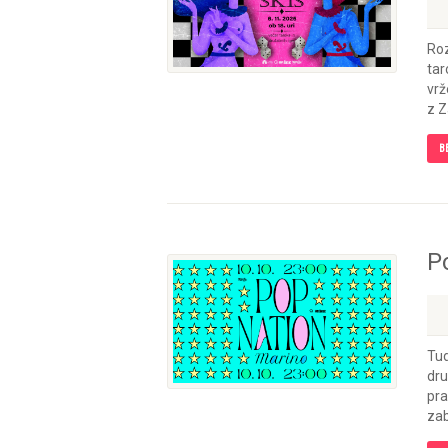
Roz
tar
vrž
z Z
B
P
Tud
dru
pra
zab