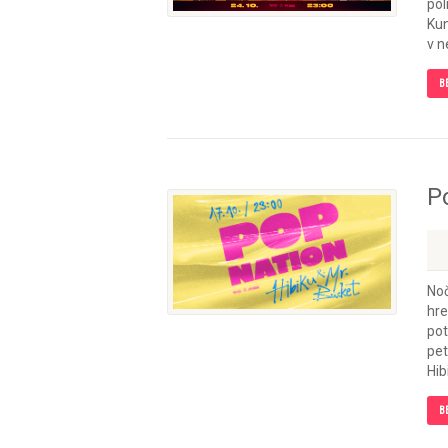
pol
Kun
v n
B
P
Noč
hre
pot
pet
Hibi
B