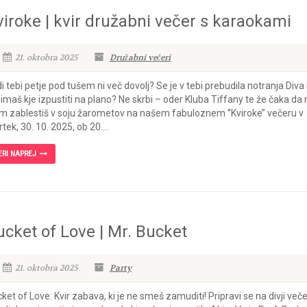
viroke | kvir družabni večer s karaokami
21. oktobra 2025
Družabni večeri
i tebi petje pod tušem ni več dovolj? Se je v tebi prebudila notranja Diva 
nimaš kje izpustiti na plano? Ne skrbi – oder Kluba Tiffany te že čaka da 
m zablestiš v soju žarometov na našem fabuloznem ‘’Kviroke’’ večeru v
rtek, 30. 10. 2025, ob 20....
ERI NAPREJ
ucket of Love | Mr. Bucket
21. oktobra 2025
Party
ket of Love: Kvir zabava, ki je ne smeš zamuditi! Pripravi se na divji veče