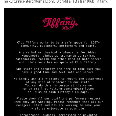
na
kulturnicenterq@gmail.com
,
IG profil
ali
FB stran Klub Tiffany
.