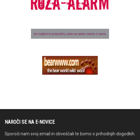
NAROČI SE NA E-NOVICE
Sporoči nam svoj email in obveščali te bomo o prihodnjih dogodkih.