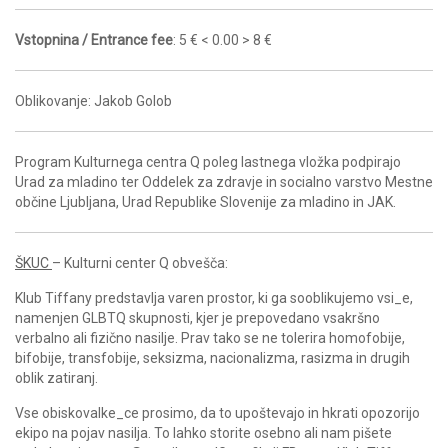
Vstopnina / Entrance fee
: 5 € < 0.00 > 8 €
Oblikovanje: Jakob Golob
Program Kulturnega centra Q poleg lastnega vložka podpirajo
Urad za mladino ter Oddelek za zdravje in socialno varstvo Mestne
občine Ljubljana, Urad Republike Slovenije za mladino in JAK.
ŠKUC
– Kulturni center Q obvešča:
Klub Tiffany predstavlja varen prostor, ki ga sooblikujemo vsi_e,
namenjen GLBTQ skupnosti, kjer je prepovedano vsakršno
verbalno ali fizično nasilje. Prav tako se ne tolerira homofobije,
bifobije, transfobije, seksizma, nacionalizma, rasizma in drugih
oblik zatiranj.
Vse obiskovalke_ce prosimo, da to upoštevajo in hkrati opozorijo
ekipo na pojav nasilja. To lahko storite osebno ali nam pišete