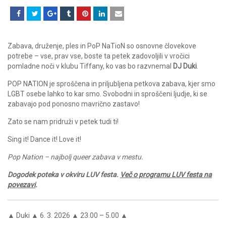
Zabava, druženje, ples in PoP NaTioN so osnovne človekove
potrebe – vse, prav vse, boste ta petek zadovoljili v vročici
pomladne noči v klubu Tiffany, ko vas bo razvnemal
DJ Duki
.
POP NATION je sproščena in priljubljena petkova zabava, kjer smo
LGBT osebe lahko to kar smo. Svobodni in sproščeni ljudje, ki se
zabavajo pod ponosno mavrično zastavo!
Zato se nam pridruži v petek tudi ti!
Sing it! Dance it! Love it!
Pop Nation – najbolj queer zabava v mestu.
Dogodek poteka v okviru
LUV
festa.
Več o programu LUV festa na
povezavi
.
▲ Duki ▲ 6. 3. 2026 ▲ 23.00 – 5.00 ▲