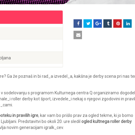
bljana
gre? Ga že poznaš in bi rad_a izvedel_a, kakšna je derby scena pri nas te
, da v sodelovanju s programom Kulturnega centra Q organiziramo dogode
e_i roller derby kot šport, izvedele_i nekaj o njegovi zgodovini in pravil
ni_cami.
teku in pravilih igre
, kar vam bo prišlo prav za ogled tekme, ki jo bomo
ubljani. Predstavitvi bo okoli 20. ure sledil
ogled kultnega roller derby
tavlja novim generacijam igralk_cev.