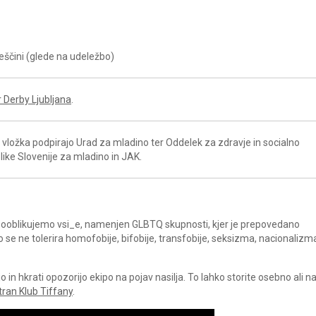
leščini (glede na udeležbo)
r Derby Ljubljana
.
vložka podpirajo Urad za mladino ter Oddelek za zdravje in socialno
ike Slovenije za mladino in JAK.
a sooblikujemo vsi_e, namenjen GLBTQ skupnosti, kjer je prepovedano
ko se ne tolerira homofobije, bifobije, transfobije, seksizma, nacionalizm
in hkrati opozorijo ekipo na pojav nasilja. To lahko storite osebno ali 
tran Klub Tiffany
.