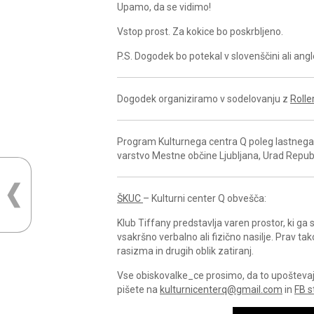
Upamo, da se vidimo!
Vstop prost. Za kokice bo poskrbljeno.
P.S. Dogodek bo potekal v slovenščini ali ang
Dogodek organiziramo v sodelovanju z
Rolle
Program Kulturnega centra Q poleg lastnega 
varstvo Mestne občine Ljubljana, Urad Republ
ŠKUC
– Kulturni center Q obvešča:
Klub Tiffany predstavlja varen prostor, ki g
vsakršno verbalno ali fizično nasilje. Prav ta
rasizma in drugih oblik zatiranj.
Vse obiskovalke_ce prosimo, da to upoštevajo 
pišete na
kulturnicenterq@gmail.com
in
FB s