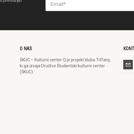
o prihodnjih
O NAS
KON
ŠKUC – Kulturni center Q je projekt kluba Tiffany,
ki ga izvaja Društvo Študentski kulturni center
(ŠKUC).