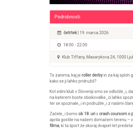
Podrobnosti
četrtek
| 19. marca 2026
18:00 - 22:00
Klub Tiffany, Masarykova 24, 1000 Lju
Te zanima, kaj je
roller derby
in za kaj sploh 
kako se ji lahko pridružiš?
Kot edini klub v Sloveniji smo se odločile_i
na katerem boste obiskovalke_ci lahko spoznal
ter se spoznale_i in podružile_i z našimi čla
Začele_i bomo
ob 18. uri
s
crash coursom o po
aprila gostile na našem domačem terenu – v Lj
filma
, ki ta šport že skoraj dvajset let preds