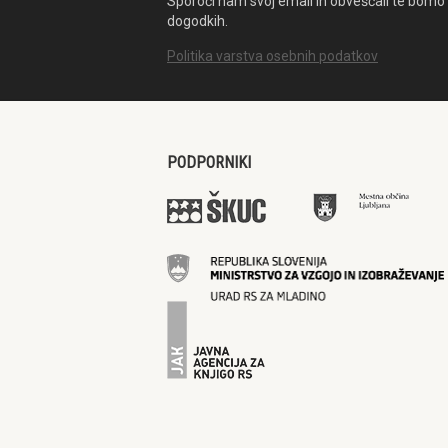
Sporoči nam svoj email in obveščali te bomo 
dogodkih.
Politika varstva osebnih podatkov
PODPORNIKI