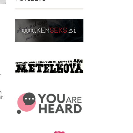
r
k,
ih