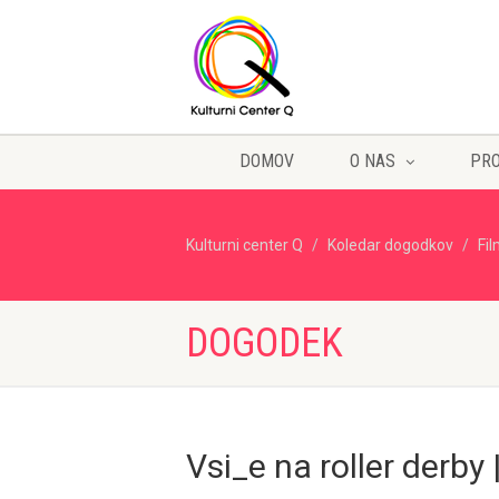
DOMOV
O NAS
PR
Kulturni center Q
Koledar dogodkov
Fi
DOGODEK
Vsi_e na roller derby 