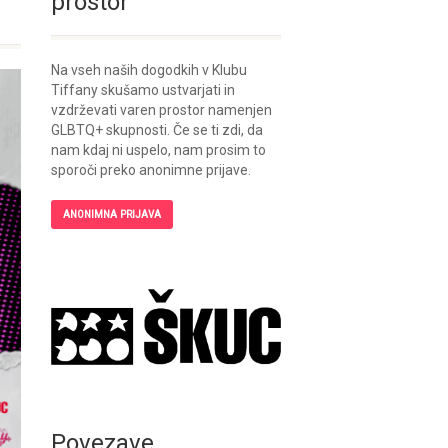
prostor
Na vseh naših dogodkih v Klubu
Tiffany skušamo ustvarjati in
vzdrževati varen prostor namenjen
GLBTQ+ skupnosti. Če se ti zdi, da
nam kdaj ni uspelo, nam prosim to
sporoči preko anonimne prijave.
ANONIMNA PRIJAVA
Povezave