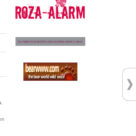
a,
nam