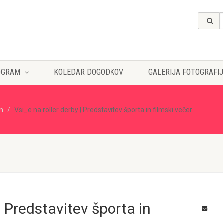
OGRAM
KOLEDAR DOGODKOV
GALERIJA FOTOGRAFIJ
lm
Vsi_e na roller derby | Predstavitev športa in filmski večer
| Predstavitev športa in