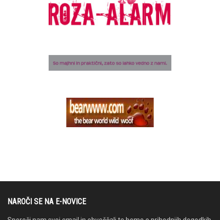
NAROČI SE NA E-NOVICE
Sporoči nam svoj email in obveščali te bomo o prihodnjih dogodkih.