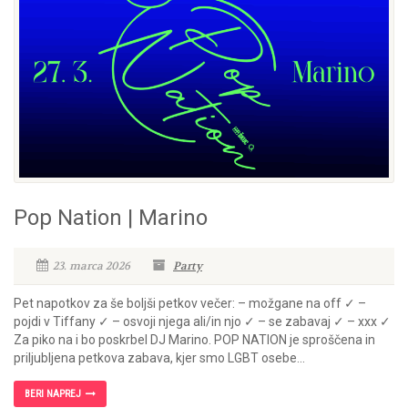
Pop Nation | Marino
23. marca 2026
Party
Pet napotkov za še boljši petkov večer: – možgane na off ✓ –
pojdi v Tiffany ✓ – osvoji njega ali/in njo ✓ – se zabavaj ✓ – xxx ✓
Za piko na i bo poskrbel DJ Marino. POP NATION je sproščena in
priljubljena petkova zabava, kjer smo LGBT osebe...
BERI NAPREJ