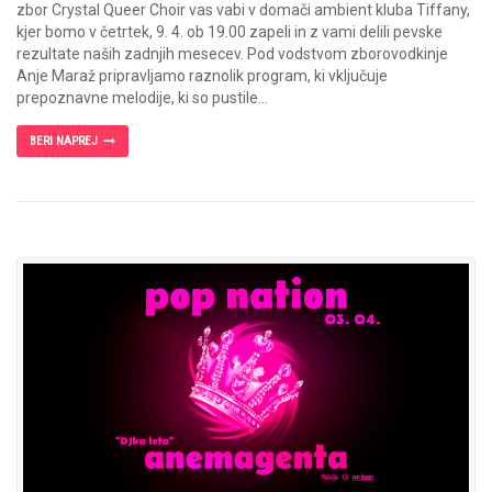
zbor Crystal Queer Choir vas vabi v domači ambient kluba Tiffany,
kjer bomo v četrtek, 9. 4. ob 19.00 zapeli in z vami delili pevske
rezultate naših zadnjih mesecev. Pod vodstvom zborovodkinje
Anje Maraž pripravljamo raznolik program, ki vključuje
prepoznavne melodije, ki so pustile...
BERI NAPREJ