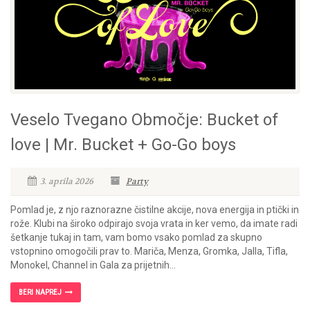
Veselo Tvegano Območje: Bucket of
love | Mr. Bucket + Go-Go boys
3. aprila 2026
Party
Pomlad je, z njo raznorazne čistilne akcije, nova energija in ptički in
rože. Klubi na široko odpirajo svoja vrata in ker vemo, da imate radi
šetkanje tukaj in tam, vam bomo vsako pomlad za skupno
vstopnino omogočili prav to. Mariča, Menza, Gromka, Jalla, Tifla,
Monokel, Channel in Gala za prijetnih...
BERI NAPREJ