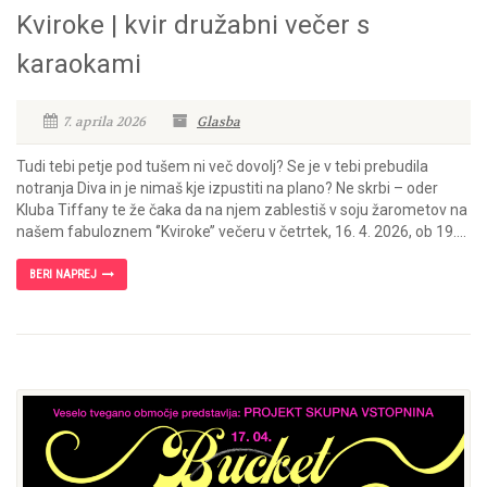
Kviroke | kvir družabni večer s
karaokami
7. aprila 2026
Glasba
Tudi tebi petje pod tušem ni več dovolj? Se je v tebi prebudila
notranja Diva in je nimaš kje izpustiti na plano? Ne skrbi – oder
Kluba Tiffany te že čaka da na njem zablestiš v soju žarometov na
našem fabuloznem ‘’Kviroke’’ večeru v četrtek, 16. 4. 2026, ob 19....
BERI NAPREJ