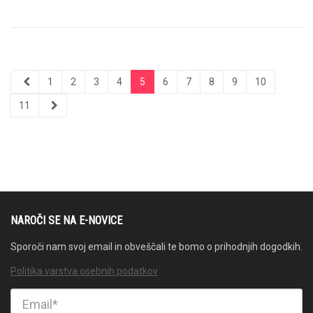
1
2
3
4
5
6
7
8
9
10
11
NAROČI SE NA E-NOVICE
Sporoči nam svoj email in obveščali te bomo o prihodnjih dogodkih.
Politika varstva osebnih podatkov