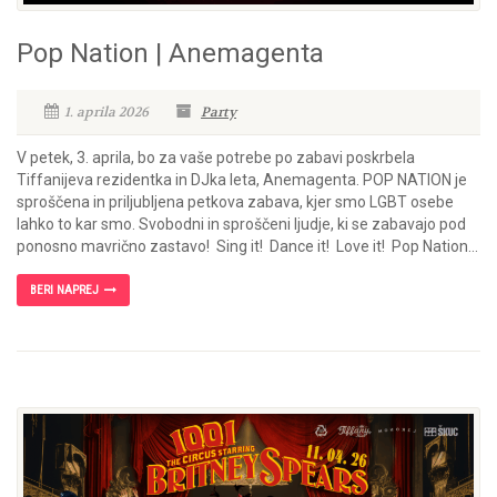
Pop Nation | Anemagenta
1. aprila 2026
Party
V petek, 3. aprila, bo za vaše potrebe po zabavi poskrbela
Tiffanijeva rezidentka in DJka leta, Anemagenta. POP NATION je
sproščena in priljubljena petkova zabava, kjer smo LGBT osebe
lahko to kar smo. Svobodni in sproščeni ljudje, ki se zabavajo pod
ponosno mavrično zastavo! Sing it! Dance it! Love it! Pop Nation...
BERI NAPREJ