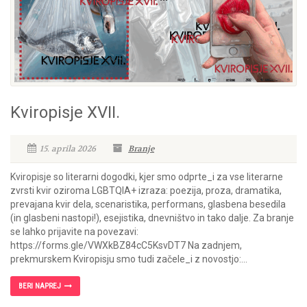
Kviropisje XVII.
15. aprila 2026
Branje
Kviropisje so literarni dogodki, kjer smo odprte_i za vse literarne
zvrsti kvir oziroma LGBTQIA+ izraza: poezija, proza, dramatika,
prevajana kvir dela, scenaristika, performans, glasbena besedila
(in glasbeni nastopi!), esejistika, dnevništvo in tako dalje. Za branje
se lahko prijavite na povezavi:
https://forms.gle/VWXkBZ84cC5KsvDT7 Na zadnjem,
prekmurskem Kviropisju smo tudi začele_i z novostjo:...
BERI NAPREJ