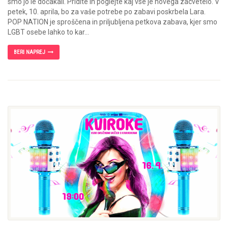
smo jo le dočakali. Pridite in poglejte kaj vse je novega zacvetelo. V
petek, 10. aprila, bo za vaše potrebe po zabavi poskrbela Lara.
POP NATION je sproščena in priljubljena petkova zabava, kjer smo
LGBT osebe lahko to kar...
BERI NAPREJ