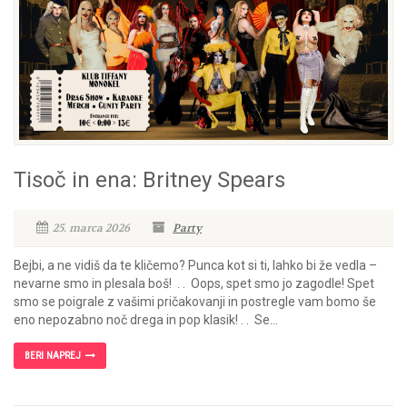
Tisoč in ena: Britney Spears
25. marca 2026
Party
Bejbi, a ne vidiš da te kličemo? Punca kot si ti, lahko bi že vedla –
nevarne smo in plesala boš! . . Oops, spet smo jo zagodle! Spet
smo se poigrale z vašimi pričakovanji in postregle vam bomo še
eno nepozabno noč drega in pop klasik! . . Se...
BERI NAPREJ