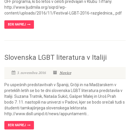
OFF programa, ki bo letos v celoti predvajan v Klubu Tiffany.
http://www.ljudmila.org/siqrd/wp-
content/uploads/2016/11/Festival-LGBT-2016-razglednica_.pdf
BERI NAPREJ
Slovenska LGBT literatura v Italiji
3. novembra 2016
Novice
Po uspešnih predstavitvah v Španiji, Grčiji in na Madžarskem v
preteklih letih se bo te dni slovenska LGBT literatura predstavila v
Italiji. Suzana Tratnik, Nataša Sukič, Gašper Malej in Uroš Prah
bodo 7. 11. nastopili na univerzi v Padovi, kjer se bodo srečali tudi s
študenti tamkajšnjega slovenskega lektorata.
http://www.disll.unipd.it/news/appuntamenti...
BERI NAPREJ