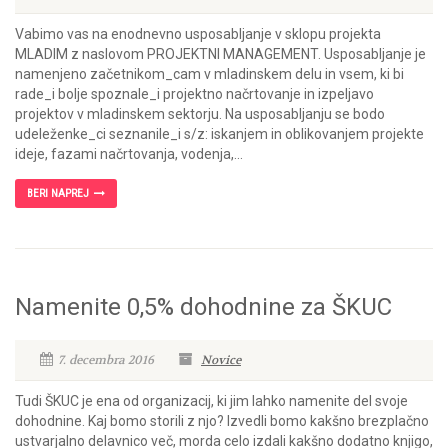
Vabimo vas na enodnevno usposabljanje v sklopu projekta
MLADIM z naslovom PROJEKTNI MANAGEMENT. Usposabljanje je
namenjeno začetnikom_cam v mladinskem delu in vsem, ki bi
rade_i bolje spoznale_i projektno načrtovanje in izpeljavo
projektov v mladinskem sektorju. Na usposabljanju se bodo
udeleženke_ci seznanile_i s/z: iskanjem in oblikovanjem projekte
ideje, fazami načrtovanja, vodenja,...
BERI NAPREJ
Namenite 0,5% dohodnine za ŠKUC
7. decembra 2016
Novice
Tudi ŠKUC je ena od organizacij, ki jim lahko namenite del svoje
dohodnine. Kaj bomo storili z njo? Izvedli bomo kakšno brezplačno
ustvarjalno delavnico več, morda celo izdali kakšno dodatno knjigo,