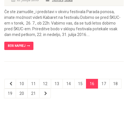
12. julija 2016
Novice
Slika
Če ste zamudile_i predstavi v okviru festivala Parada ponosa,
imate možnost videti Kabaret na festivalu Dobimo se pred ŠKUC-
em v torek, 26. 7., ob 22h. Vabimo vas, da se tudi letos dobimo
pred ŠKUC-em. Prireditve bodo v sklopu festivala potekale vsak
dan med petkom, 22. in nedeljo, 31. julija 2016....
BERI NAPREJ
10
11
12
13
14
15
16
17
18
19
20
21