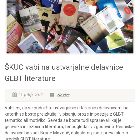
ŠKUC vabi na ustvarjalne delavnice
GLBT literature
23. julija 2015
Novice
Vabljeni, da se pridružite ustvarjalnim literarnim delavnicam, na
katerih se boste preizkušali v pisanju proze in poezije z GLBT
tematiko ali motiviko. Seveda se boste tudi spraševali, kaj je
gejevska in lezbična literatura, ter pogledali v zgodovino. Pesniške
delavnice bo vodil Brane Mozetič, dolgoletni pisec, prevajalec in
urednik GLBT literature....