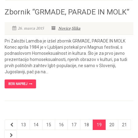
Zbornik “GRMADE, PARADE IN MOLK”
26. marca 2015
Novice
Slika
Pri Založbi Lamdba je izšel zbornik GRMADE, PARADE IN MOLK
Konec aprila 1984 je v Ljubljani potekal prvi Magnus festival, s
podnaslovom Homoseksualnost in kultura. Šlo je za prvo javno
prezentacijo homoseksualnosti, njenih obrazov v kulturi, pa tudi
prvih političnih zahtev lgbt-populacije, ne samo v Sloveniji,
Jugoslaviji, pač pa na...
BERI NAPREJ
13
14
15
16
17
18
19
20
21