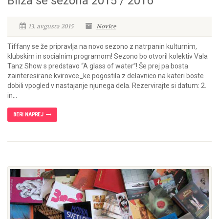
Bliža se sezona 2015 / 2016
13. avgusta 2015
Novice
Tiffany se že pripravlja na novo sezono z natrpanin kulturnim,
klubskim in socialnim programom! Sezono bo otvoril kolektiv Vala
Tanz Show s predstavo “A glass of water”! Še prej pa bosta
zainteresirane kvirovce_ke pogostila z delavnico na kateri boste
dobili vpogled v nastajanje njunega dela. Rezervirajte si datum: 2.
in...
BERI NAPREJ