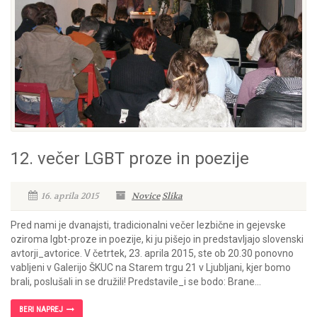
12. večer LGBT proze in poezije
16. aprila 2015
Novice
Slika
Pred nami je dvanajsti, tradicionalni večer lezbične in gejevske
oziroma lgbt-proze in poezije, ki ju pišejo in predstavljajo slovenski
avtorji_avtorice. V četrtek, 23. aprila 2015, ste ob 20.30 ponovno
vabljeni v Galerijo ŠKUC na Starem trgu 21 v Ljubljani, kjer bomo
brali, poslušali in se družili! Predstavile_i se bodo: Brane...
BERI NAPREJ