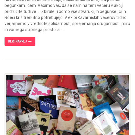
begunkam_cem. Vabimo vas, da se nam na tem večeru v akciji
pridružite tudi ve_i. Zbirale_i bomo vse stvari, ki jih begunke_ci in
Rdeči križ trenutno potrebujejo. V ekipi Kavarniških večerov trdno
verjamemo v vrednote solidarnosti, sprejemanja drugačnosti, miru
in varnega strpnega prostora....
BERI NAPREJ