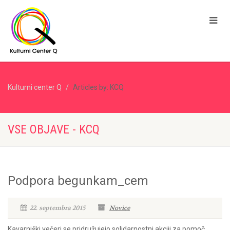
Kulturni center Q
Articles by: KCQ
VSE OBJAVE - KCQ
Podpora begunkam_cem
22. septembra 2015
Novice
Kavarniški večeri se pridružujejo solidarnostni akciji za pomoč