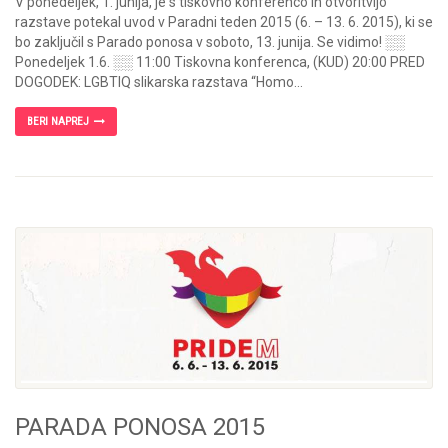
V ponedeljek, 1. junija, je s tiskovno konferenco in otvoritvijo
razstave potekal uvod v Paradni teden 2015 (6. – 13. 6. 2015), ki se
bo zaključil s Parado ponosa v soboto, 13. junija. Se vidimo! ░░
Ponedeljek 1.6. ░░ 11:00 Tiskovna konferenca, (KUD) 20:00 PRED
DOGODEK: LGBTIQ slikarska razstava “Homo...
BERI NAPREJ
PARADA PONOSA 2015