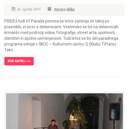
26. aprila 2015
Novice
Slika
PRIDEš tudi ti? Parada ponosa se letos začenja že takoj po
praznikih, in sicer z delavnicami. Vsebinsko se bo na delavnicah
krmarilo med področji videa, fotografije, street arta, spolnosti,
identitet in spolne usmerjenosti. Tudi letos se bo del paradnega
programa odvijal v ŠKUC – Kulturnem centru Q (Klubu Tiffany).
Tako...
BERI NAPREJ