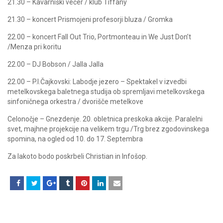
21.30 – Kavarniški večer / klub Tiffany
21.30 – koncert Prismojeni profesorji bluza / Gromka
22.00 – koncert Fall Out Trio, Portmonteau in We Just Don’t
/Menza pri koritu
22.00 – DJ Bobson / Jalla Jalla
22.00 – P.I.Čajkovski: Labodje jezero – Spektakel v izvedbi
metelkovskega baletnega studija ob spremljavi metelkovskega
sinfoničnega orkestra / dvorišče metelkove
Celonočje – Gnezdenje. 20. obletnica preskoka akcije. Paralelni
svet, majhne projekcije na velikem trgu /Trg brez zgodovinskega
spomina, na ogled od 10. do 17. Septembra
Za lakoto bodo poskrbeli Christian in Infošop.