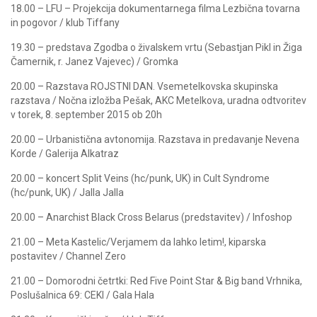
18.00 – LFU – Projekcija dokumentarnega filma Lezbična tovarna
in pogovor / klub Tiffany
19.30 – predstava Zgodba o živalskem vrtu (Sebastjan Pikl in Žiga
Čamernik, r. Janez Vajevec) / Gromka
20.00 – Razstava ROJSTNI DAN. Vsemetelkovska skupinska
razstava / Nočna izložba Pešak, AKC Metelkova, uradna odtvoritev
v torek, 8. september 2015 ob 20h
20.00 – Urbanistična avtonomija. Razstava in predavanje Nevena
Korde / Galerija Alkatraz
20.00 – koncert Split Veins (hc/punk, UK) in Cult Syndrome
(hc/punk, UK) / Jalla Jalla
20.00 – Anarchist Black Cross Belarus (predstavitev) / Infoshop
21.00 – Meta Kastelic/Verjamem da lahko letim!, kiparska
postavitev / Channel Zero
21.00 – Domorodni četrtki: Red Five Point Star & Big band Vrhnika,
Poslušalnica 69: CEKI / Gala Hala