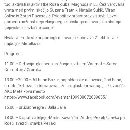
tudi aktivisti in aktivistke Roza kluba, Magnusa in LL: Čez varovana
vrata med prvimi skočijo Suzana Tratnik, Nataša Sukič, Miran
Šolinc in Zoran Pavasović. Pridobitev prosotorov v stavbi Lovci
pomeni možnost neprekinjenega klubskega delovanja in obstoja
gejevske in lezbične scene!
Hvala vsem, ki ste pripomogli delovanju klubov v 22. letih in vse
najboljše Metelkova!
Program:
11.00 – Defonija: glasbeno srečanje z vrtcem Vodmat – Samo
Gromofon / Gromka
13.00 –20.00 – All hand Bazar, popoldanske delavnice, 2nd hand,
umetniški bazar, alternativna tržnica, glasbeni nastopi, … / dvorišča
AKC Metelkova mesto
https://www.facebook.com/
events/109908072689855/
15.00 – družabne igre / Jalla Jalla
18.00 – Disput v ateljeju-Marko Kovačič in Andrej Pezelj / Javka pri
Rdeči zvezdi , stavba Pešaki