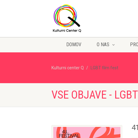
DOMOV
O NAS
PR
Kulturni center Q
LGBT film fest
VSE OBJAVE - LGBT
41