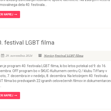
movalnega dela 40. festivala...
ERI NAPREJ
. festival LGBT filma
29. novembra 2024
Novice
Festival LGBT filma
n je program 40. festivala LGBT filma, ki bo letos potekal od 9. do 16.
embra. OFF program bo v ŠKUC-Kulturnem centru Q / klubu Tiffany v
oto, 7. decembra in v nedeljo, 8. decembra. Na letošnjem 40. festivalu
T filma bo predvajanih 22 igranih celovečernih filmov in dokumentarce
..
ERI NAPREJ