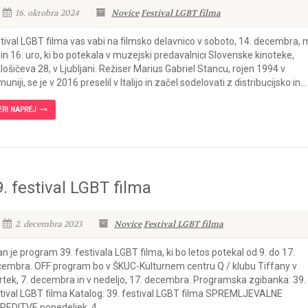
16. oktobra 2024
Novice
Festival LGBT filma
tival LGBT filma vas vabi na filmsko delavnico v soboto, 14. decembra,
 in 16. uro, ki bo potekala v muzejski predavalnici Slovenske kinoteke,
lošičeva 28, v Ljubljani. Režiser Marius Gabriel Stancu, rojen 1994 v
uniji, se je v 2016 preselil v Italijo in začel sodelovati z distribucijsko in...
ERI NAPREJ
. festival LGBT filma
2. decembra 2023
Novice
Festival LGBT filma
n je program 39. festivala LGBT filma, ki bo letos potekal od 9. do 17.
embra. OFF program bo v ŠKUC-Kulturnem centru Q / klubu Tiffany v
rtek, 7. decembra in v nedeljo, 17. decembra. Programska zgibanka: 39.
tival LGBT filma Katalog: 39. festival LGBT filma SPREMLJEVALNE
REDITVE ponedeljek, 4....