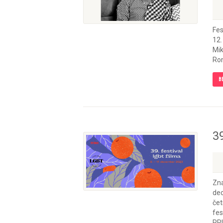
Fes
12.
Mik
Rom
B
39
Zna
dec
čet
fes
PRI