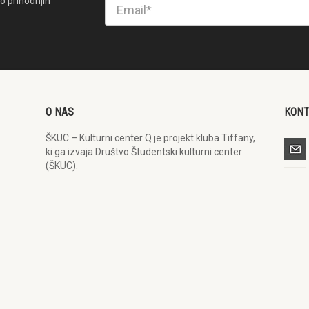
o prihodnjih
O NAS
KON
ŠKUC – Kulturni center Q je projekt kluba Tiffany,
ki ga izvaja Društvo Študentski kulturni center
(ŠKUC).