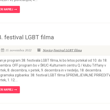
ERI NAPREJ
. festival LGBT filma
15. novembra 2022
Novice
Festival LGBT filma
n je program 38. festivala LGBT filma, ki bo letos potekal od 10. do 18.
embra. OFF program bo v ŠKUC-Kulturnem centru Q / klubu Tiffany v
rtek, 8. decembra, v petek, 9. decembra in v nedeljo, 18. decembra.
gramska zgibanka: 38. festival LGBT filma SPREMLJEVALNE PRIREDIT
tek, 1. 12....
ERI NAPREJ