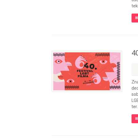
tek
B
40
Zna
dec
sob
LGB
ter.
B