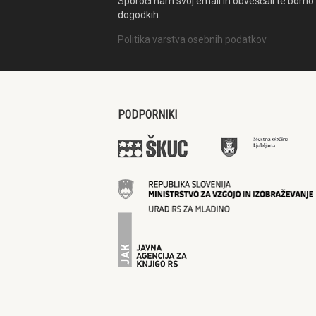
Sporoči nam svoj email in obveščali te bomo 
dogodkih.
Politika varstva osebnih podatkov
PODPORNIKI