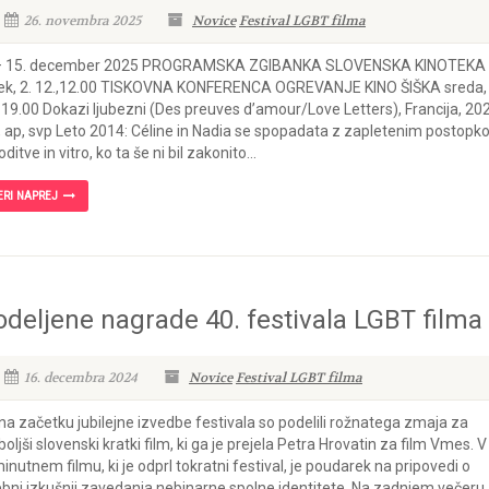
26. novembra 2025
Novice
Festival LGBT filma
 – 15. december 2025 PROGRAMSKA ZGIBANKA SLOVENSKA KINOTEKA
ek, 2. 12.,12.00 TISKOVNA KONFERENCA OGREVANJE KINO ŠIŠKA sreda, 
 19.00 Dokazi ljubezni (Des preuves d’amour/Love Letters), Francija, 20
, ap, svp Leto 2014: Céline in Nadia se spopadata z zapletenim postop
oditve in vitro, ko ta še ni bil zakonito...
ERI NAPREJ
odeljene nagrade 40. festivala LGBT filma
16. decembra 2024
Novice
Festival LGBT filma
na začetku jubilejne izvedbe festivala so podelili rožnatega zmaja za
boljši slovenski kratki film, ki ga je prejela Petra Hrovatin za film Vmes. V
minutnem filmu, ki je odprl tokratni festival, je poudarek na pripovedi o
bni izkušnji zavedanja nebinarne spolne identitete. Na zadnjem večeru