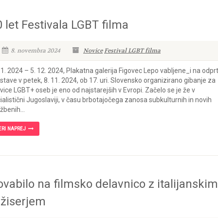
0 let Festivala LGBT filma
8. novembra 2024
Novice
Festival LGBT filma
11. 2024 – 5. 12. 2024, Plakatna galerija Figovec Lepo vabljene_i na odprt
stave v petek, 8. 11. 2024, ob 17. uri. Slovensko organizirano gibanje za
vice LGBT+ oseb je eno od najstarejših v Evropi. Začelo se je že v
ialistični Jugoslaviji, v času brbotajočega zanosa subkulturnih in novih
žbenih...
ERI NAPREJ
ovabilo na filmsko delavnico z italijanskim
ežiserjem