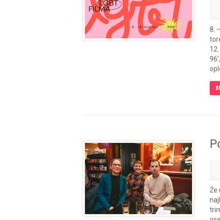
8.
tor
12.
96’
opl
B
P
Že 
naj
tri
ose