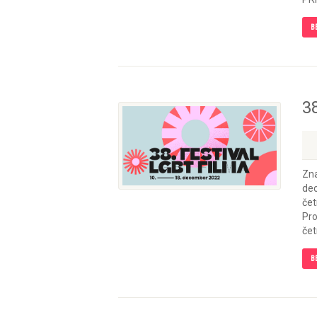
B
38
Zna
dec
čet
Pro
četr
B