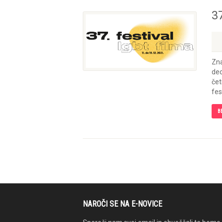
37
Zna
dec
čet
fes
B
NAROČI SE NA E-NOVICE