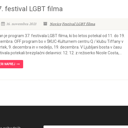
. festival LGBT filma
16. novembra 2021
Novice
Festival LGBT filma
n je program 37. festivala LGBT filma, ki bo letos potekal od 11. do 19.
embra. OFF program bo v ŠKUC-Kulturnem centru Q / klubu Tiffany v
rtek, 9. decembra in v nedeljo, 19. decembra. V Ljubljani bosta v času
tivala potekali brezplačni delavnici: 12. 12. z režiserko Nicole Costa,...
ERI NAPREJ