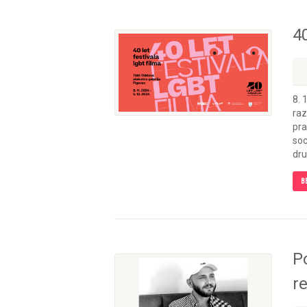
4
8. 
raz
pra
soc
dru
B
P
r