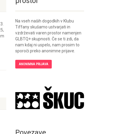
prostor
Na vseh naših dogodkih v Klubu
3.
Tiffany skušamo ustvarjati in
25,
vzdrževati varen prostor namenjen
kom
GLBTQ+ skupnosti. Če se ti zdi, da
nam kdaj ni uspelo, nam prosim to
sporoči preko anonimne prijave.
ANONIMNA PRIJAVA
Povezave