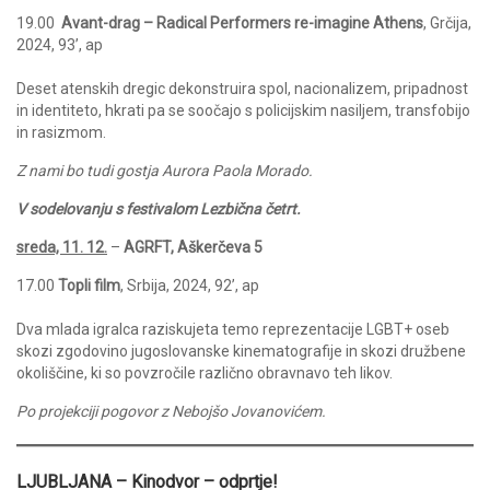
19.00
Avant-drag – Radical Performers re-imagine Athens
, Grčija,
2024, 93’, ap
Deset atenskih dregic dekonstruira spol, nacionalizem, pripadnost
in identiteto, hkrati pa se soočajo s policijskim nasiljem, transfobijo
in rasizmom.
Z nami bo tudi gostja
Aurora Paola Morado
.
V sodelovanju s festivalom Lezbična četrt.
sreda, 11. 12.
–
AGRFT, Aškerčeva 5
17.00
Topli film
, Srbija, 2024, 92’, ap
Dva mlada igralca raziskujeta temo reprezentacije LGBT+ oseb
skozi zgodovino jugoslovanske kinematografije in skozi družbene
okoliščine, ki so povzročile različno obravnavo teh likov.
Po projekciji pogovor z Nebojšo Jovanovićem.
LJUBLJANA – Kinodvor – odprtje!