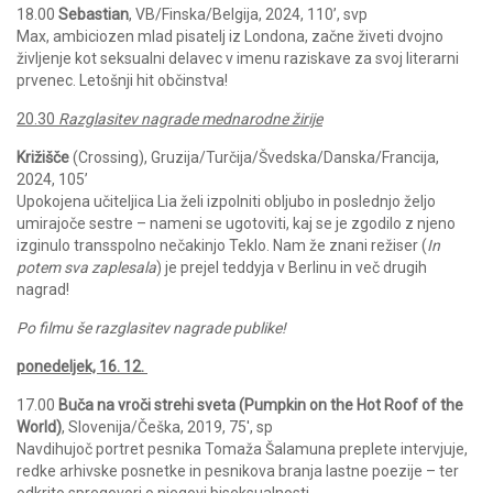
18.00
Sebastian
, VB/Finska/Belgija, 2024, 110’, svp
Max, ambiciozen mlad pisatelj iz Londona, začne živeti dvojno
življenje kot seksualni delavec v imenu raziskave za svoj literarni
prvenec. Letošnji hit občinstva!
20.30
Razglasitev nagrade mednarodne žirije
Križišče
(Crossing), Gruzija/Turčija/Švedska/Danska/Francija,
2024, 105’
Upokojena učiteljica Lia želi izpolniti obljubo in poslednjo željo
umirajoče sestre – nameni se ugotoviti, kaj se je zgodilo z njeno
izginulo transspolno nečakinjo Teklo.
Nam že znani režiser (
In
potem sva zaplesala
) je prejel teddyja v Berlinu in več drugih
nagrad!
Po filmu še razglasitev nagrade publike!
ponedeljek, 16. 12.
17.00
Buča na vroči strehi sveta (Pumpkin on the Hot Roof of the
World)
, Slovenija/Češka, 2019, 75′, sp
Navdihujoč portret pesnika Tomaža Šalamuna preplete intervjuje,
redke arhivske posnetke in pesnikova branja lastne poezije – ter