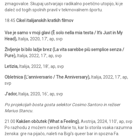
zmagovalce. Skupaj ustvarjajo radikalno poetično utopijo, ki je
daleč od togih spolnih pravil v tekmovalnem športu.
18.45
Cikel italijanskih kratkih filmov
Vse je samo v moji glavi (È solo nella mia testa / It’s Just in My
Head),
Italija, 2020, 17’, ap, svp
Življenje bi bilo lažje brez (La vita sarebbe più semplice senza /
Pure),
Italija, 2022, 17’, ap, svp
Letizia,
Italija, 2022, 18’, ap, svp
Obletnica (L’anniversario / The Anniversary),
Italija, 2022, 17’, ap,
svp
J’ador,
Italija, 2020, 16’, ap, svp
Po projekcijah bosta gosta selektor Cosimo Santoro in režiser
Marius Stancu.
21.00
Kakšen občutek (What a Feeling)
, Avstrija, 2024, 110’, ap, svp
Po razhodu z možem naredi Marie to, kar bi storila vsaka razumna
ženska: gre na pijačo, naleti na Bigi’s queer bar in spozna Fa.