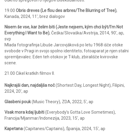
odkrito spregovori o njegovi biseksualnosti.
19.00
Obris dreves (Le flou des arbres/The Blurring of Tree)
,
Kanada, 2024, 11′, brez dialogov
Nisem še vse, kar želim biti (Jeste nejsem, kým chci být/I’m Not
Everything I Want to Be)
, Češka/Slovaška/Avstrija, 2014, 90’, ap,
svp
Mlada fotografinja Libuše Jarcovjáková po letu 1968 išče otoke
svobode v Pragi in svojo spolno identiteto; fotoaparat je njen stalni
spremljevalec. Eden teh otokov je T-klub, zbirališče kvirovske
scene.
21.00
Cikel kratkih filmov II.
Najkrajši dan, najdaljša noč
(Shortest Day, Longest Night), Filipini,
2024, 20′, ap
Glasbeni pouk
(Music Theory), ZDA, 2022, 5′, ap
Vsak mora kdaj ljubiti
(Everybody’s Gotta Love Sometimes),
Francija/Mjanmar/Indonezija, 2023, 15′, ap
Kapetana
(Capitanes/Captains), Španija, 2024, 15′, ap