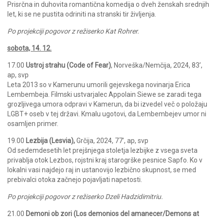
Prisrčna in duhovita romantična komedija o dveh ženskah srednjih
let, ki se ne pustita odriniti na stranski tir življenja.
Po projekciji pogovor z režiserko Kat Rohrer.
sobota, 14. 12.
17.00
Ustroj strahu (Code of Fear)
, Norveška/Nemčija, 2024, 83’,
ap, svp
Leta 2013 so v Kamerunu umorili gejevskega novinarja Erica
Lembembeja. Filmski ustvarjalec Appolain Siewe se zaradi tega
grozljivega umora odpravi v Kamerun, da bi izvedel več o položaju
LGBT+ oseb v tej državi. Kmalu ugotovi, da Lembembejev umor ni
osamljen primer.
19.00
Lezbija (Lesvia),
Grčija, 2024, 77’, ap, svp
Od sedemdesetih let prejšnjega stoletja lezbijke z vsega sveta
privablja otok Lezbos, rojstni kraj starogrške pesnice Sapfo. Ko v
lokalni vasi najdejo raj in ustanovijo lezbično skupnost, se med
prebivalci otoka začnejo pojavljati napetosti.
Po projekciji pogovor z režiserko
Dzeli Hadzidimitriu.
21.00
Demoni ob zori (Los demonios del amanecer/Demons at