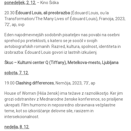
ponedeljek, 2. 12.
– Kino Šiška
20.30
Édouard Louis, ali preobrazba
(Édouard Louis, ou la
Transformation/The Many Lives of Édouard Louis), Francija, 2023,
72’, ap, svp
Eden najodmevnejših sodobnih pisateljev nas povabi na osebni
sprehod po preteklosti, s katero se je soočil v svojih
avtobiografskih romanih. Razred, kultura, spolnost, identiteta in
izobrazba: Édouard Louis govori iz lastnih izkušenj.
Škuc – Kulturni center Q (Tiffany), Metelkova-mesto, Ljubljana
sobota, 7. 12.
19.00
Clashing differences
, Nemčija, 2023, 73’, ap
House of Womxn (Hiša žensk) ima težave z raznolikostjo. Ker jim
grozi odstranitev z Mednarodne ženske konference, so prisiljene
ukrepati. Film humorno in neposredno obravnava večplastne
teme, kot so izkoriščanje delovne sile, rasizem in
intersekcionalnost.
nedelja, 8. 12.