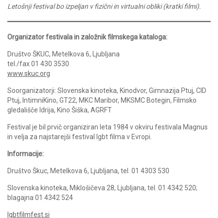
Letošnji festival bo izpeljan v fizični in virtualni obliki (kratki filmi).
Organizator festivala in založnik filmskega kataloga:
Društvo ŠKUC, Metelkova 6, Ljubljana
tel./fax 01 430 3530
www.skuc.org
Soorganizatorji: Slovenska kinoteka, Kinodvor, Gimnazija Ptuj, CID
Ptuj, IntimniKino, GT22, MKC Maribor, MKSMC Botegin, Filmsko
gledališče Idrija, Kino Šiška, AGRFT
Festival je bil prvič organiziran leta 1984 v okviru festivala Magnus
in velja za najstarejši festival lgbt filma v Evropi.
Informacije:
Društvo Škuc, Metelkova 6, Ljubljana, tel. 01 4303 530
Slovenska kinoteka, Miklošičeva 28, Ljubljana, tel. 01 4342 520;
blagajna 01 4342 524
lgbtfilmfest.si