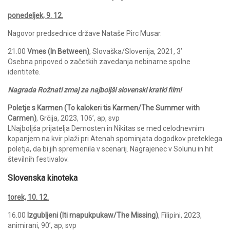
ponedeljek, 9. 12.
Nagovor predsednice države Nataše Pirc Musar.
21.00
Vmes (In Between)
, Slovaška/Slovenija, 2021, 3’
Osebna pripoved o začetkih zavedanja nebinarne spolne
identitete.
Nagrada Rožnati zmaj za najboljši slovenski kratki film!
Poletje s Karmen (To kalokeri tis Karmen/The Summer with
Carmen)
, Grčija, 2023, 106’, ap, svp
LNajboljša prijatelja Demosten in Nikitas se med celodnevnim
kopanjem na kvir plaži pri Atenah spominjata dogodkov preteklega
poletja, da bi jih spremenila v scenarij. Nagrajenec v Solunu in hit
številnih festivalov.
Slovenska kinoteka
torek, 10. 12.
16.00
Izgubljeni (Iti mapukpukaw/The Missing)
, Filipini, 2023,
animirani, 90’, ap, svp