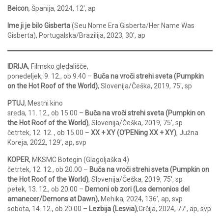
Beicon
, Španija, 2024, 12′, ap
Ime ji je bilo Gisberta
(Seu Nome Era Gisberta/Her Name Was
Gisberta), Portugalska/Brazilija, 2023, 30′, ap
IDRIJA
, Filmsko gledališče,
ponedeljek, 9. 12., ob 9.40 –
Buča na vroči strehi sveta (Pumpkin
on the Hot Roof of the World)
, Slovenija/Češka, 2019, 75′, sp
PTUJ
, Mestni kino
sreda, 11. 12., ob 15.00 –
Buča na vroči strehi sveta (Pumpkin on
the Hot Roof of the World)
, Slovenija/Češka, 2019, 75′, sp
četrtek, 12. 12. , ob 15.00 –
XX + XY (O’PENing XX + XY)
, Južna
Koreja, 2022, 129’, ap, svp
KOPER
, MKSMC Botegin (Glagoljaška 4)
četrtek, 12. 12., ob 20.00 –
Buča na vroči strehi sveta (Pumpkin on
the Hot Roof of the World)
, Slovenija/Češka, 2019, 75′, sp
petek, 13. 12., ob 20.00 –
Demoni ob zori (Los demonios del
amanecer/Demons at Dawn)
, Mehika, 2024, 136’, ap, svp
sobota, 14. 12., ob 20.00 –
Lezbija (Lesvia)
,Grčija, 2024, 77’, ap, svp