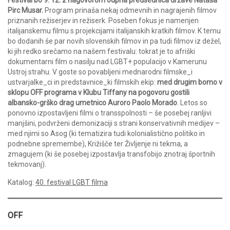
Festival bo 9. 12. z nagovorom odprla predsednica države Nataša
Pirc Musar.
Program prinaša nekaj odmevnih in nagrajenih filmov
priznanih režiserjev in režiserk. Poseben fokus je namenjen
italijanskemu filmu s projekcijami italijanskih kratkih filmov. K temu
bo dodanih še par novih slovenskih filmov in pa tudi filmov iz dežel,
ki jih redko srečamo na našem festivalu: tokrat je to afriški
dokumentarni film o nasilju nad LGBT+ populacijo v Kamerunu
Ustroj strahu. V goste so povabljeni mednarodni filmske_i
ustvarjalke_ci in predstavnice_ki filmskih ekip:
med drugim bomo v
sklopu OFF programa v Klubu Tiffany na pogovoru gostili
albansko-grško drag umetnico Auroro Paolo Morado
. Letos so
ponovno izpostavljeni filmi o transspolnosti – še posebej ranljivi
manjšini, podvrženi demonizaciji s strani konservativnih medijev –
med njimi so Asog (ki tematizira tudi kolonialistično politiko in
podnebne spremembe), Križišče ter Življenje ni tekma, a
zmagujem (ki še posebej izpostavlja transfobijo znotraj športnih
tekmovanj).
Katalog:
40. festival LGBT filma
OFF