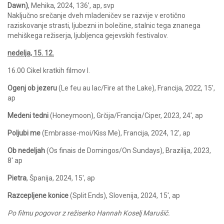
Dawn)
, Mehika, 2024, 136’, ap, svp
Naključno srečanje dveh mladeničev se razvije v erotično
raziskovanje strasti, ljubezni in bolečine, stalnic tega znanega
mehiškega režiserja, ljubljenca gejevskih festivalov.
nedelja, 15. 12.
16.00 Cikel kratkih filmov I.
Ogenj ob jezeru
(Le feu au lac/Fire at the Lake), Francija, 2022, 15′,
ap
Medeni tedni
(Honeymoon), Grčija/Francija/Ciper, 2023, 24′, ap
Poljubi me
(Embrasse-moi/Kiss Me), Francija, 2024, 12′, ap
Ob nedeljah
(Os finais de Domingos/On Sundays), Brazilija, 2023,
8′ ap
Pietra
, Španija, 2024, 15′, ap
Razcepljene konice
(Split Ends), Slovenija, 2024, 15′, ap
Po filmu pogovor z režiserko Hannah Koselj Marušič.