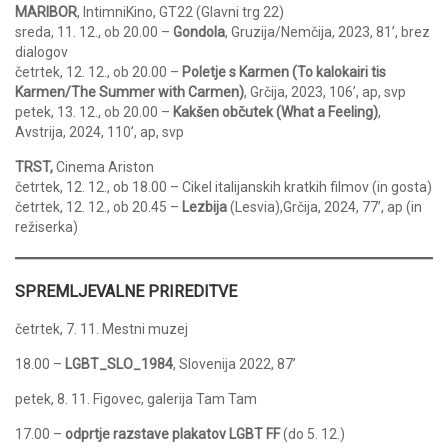
MARIBOR
, IntimniKino, GT22 (Glavni trg 22)
sreda, 11. 12., ob 20.00 –
Gondola
, Gruzija/Nemčija, 2023, 81’, brez
dialogov
četrtek, 12. 12., ob 20.00 –
Poletje s Karmen (To kalokairi tis
Karmen/The Summer with Carmen)
, Grčija, 2023, 106’, ap, svp
petek, 13. 12., ob 20.00 –
Kakšen občutek (What a Feeling)
,
Avstrija, 2024, 110’, ap, svp
TRST,
Cinema Ariston
četrtek, 12. 12., ob 18.00 – Cikel italijanskih kratkih filmov (in gosta)
četrtek, 12. 12., ob 20.45 –
Lezbija
(Lesvia),Grčija, 2024, 77’, ap (in
režiserka)
SPREMLJEVALNE PRIREDITVE
četrtek, 7. 11. Mestni muzej
18.00 –
LGBT_SLO_1984
, Slovenija 2022, 87’
petek, 8. 11. Figovec, galerija Tam Tam
17.00 –
odprtje razstave plakatov LGBT FF
(do 5. 12.)