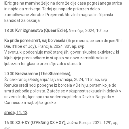
IEric gre na mamino željo na dom že dlje časa pogrešanega strica
in najde ga mrtvega. Tedaj ga napade prikazen dolgo
zamolčevane zlorabe. Prejemnik številnih nagrad in filipinski
kandidat za oskarja.
18.00
Kvir izgnanstvo (Queer Exile)
, Nemčija, 2024, 10′, ap
Ko pride pome smrt, naj bo vesela
(Si je meurs, ce sera de joie/If I
Die, It’ll be of Joy), Francija, 2024, 80′, ap, svp
V svetu, ki podcenjuje moč starejših, govori skupina aktivistov, ki
kljubujejo predsodkom in si upajo na novo zamisliti seks in
ljubezen ter glasno premišljevati o starosti.
20.00
Brezsramne (The Shameless)
,
Švica/Francija/Bolgarija/Tajvan/Indija, 2024, 115’, ap, svp
Renuka sredi noči pobegne iz bordela v Delhiju, potem ko je do
smrti zabodla policista. Zateče se v skupnost seksualnih delavk v
severni Indiji, kjer spozna sedemnajstletno Deviko. Nagrada v
Cannesu za najboljšo igralko.
sreda, 11. 12
16.30
XX + XY (O’PENing XX + XY)
, Južna Koreja, 2022, 129’, ap,
svp