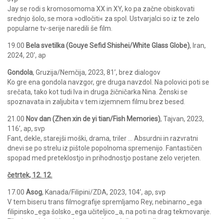
Jay se rodi s kromosomoma XX in XY, ko pa začne obiskovati
srednjo šolo, se mora »odločiti« za spol. Ustvarjalci so iz te zelo
popularne tv-serije naredili še film.
19.00
Bela svetilka (Gouye Sefid Shishei/White Glass Globe)
, Iran,
2024, 20′, ap
Gondola
, Gruzija/Nemčija, 2023, 81’, brez dialogov
Ko gre ena gondola navzgor, gre druga navzdol. Na polovici poti se
srečata, tako kot tudi Iva in druga žičničarka Nina. Ženski se
spoznavata in zaljubita v tem izjemnem filmu brez besed.
21.00
Nov dan (Zhen xin de yi tian/Fish Memories)
, Tajvan, 2023,
116’, ap, svp
Fant, dekle, starejši moški, drama, triler … Absurdni in razvratni
dnevi se po strelu iz pištole popolnoma spremenijo. Fantastičen
spopad med preteklostjo in prihodnostjo postane zelo verjeten.
četrtek, 12. 12.
17.00
Asog
, Kanada/Filipini/ZDA, 2023, 104’, ap, svp
V tem biseru trans filmografije spremljamo Rey, nebinarno_ega
filipinsko_ega šolsko_ega učiteljico_a, na poti na drag tekmovanje.