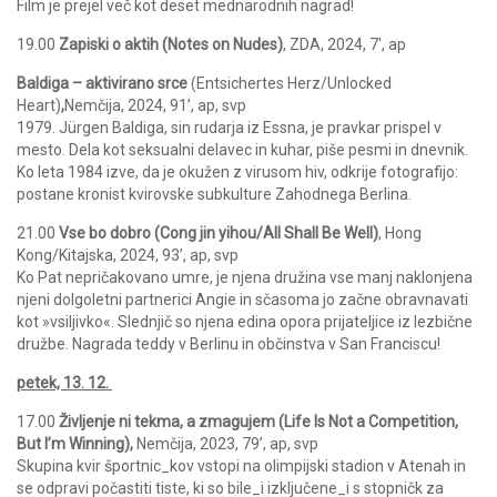
Film je prejel več kot deset mednarodnih nagrad!
19.00
Zapiski o aktih (Notes on Nudes)
, ZDA, 2024, 7′, ap
Baldiga – aktivirano srce
(Entsichertes Herz/Unlocked
Heart)
,
Nemčija, 2024, 91’, ap, svp
1979. Jürgen Baldiga, sin rudarja iz Essna, je pravkar prispel v
mesto. Dela kot seksualni delavec in kuhar, piše pesmi in dnevnik.
Ko leta 1984 izve, da je okužen z virusom hiv, odkrije fotografijo:
postane kronist kvirovske subkulture Zahodnega Berlina.
21.00
Vse bo dobro (Cong jin yihou/All Shall Be Well)
, Hong
Kong/Kitajska, 2024, 93’, ap, svp
Ko Pat nepričakovano umre, je njena družina vse manj naklonjena
njeni dolgoletni partnerici Angie in sčasoma jo začne obravnavati
kot »vsiljivko«. Slednjič so njena edina opora prijateljice iz lezbične
družbe. Nagrada teddy v Berlinu in občinstva v San Franciscu!
petek, 13. 12.
17.00
Življenje ni tekma, a zmagujem (Life Is Not a Competition,
But I’m Winning),
Nemčija, 2023, 79’, ap, svp
Skupina kvir športnic_kov vstopi na olimpijski stadion v Atenah in
se odpravi počastiti tiste, ki so bile_i izključene_i s stopničk za