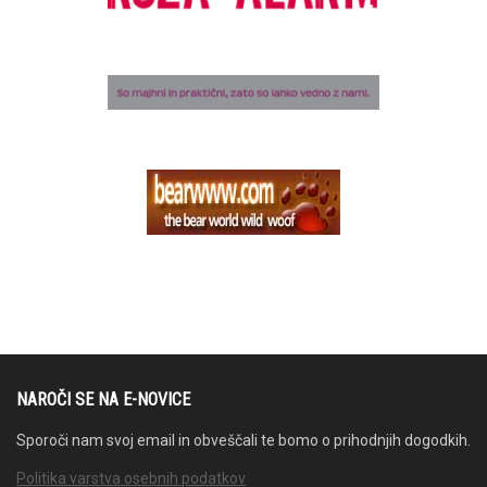
NAROČI SE NA E-NOVICE
Sporoči nam svoj email in obveščali te bomo o prihodnjih dogodkih.
Politika varstva osebnih podatkov