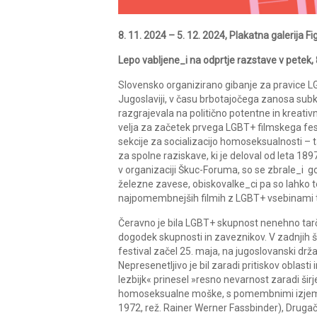
8. 11. 2024 – 5. 12. 2024, Plakatna galerija F
Lepo vabljene_i na odprtje razstave v petek, 8
Slovensko organizirano gibanje za pravice LGB
Jugoslaviji, v času brbotajočega zanosa subk
razgrajevala na politično potentne in kreativn
velja za začetek prvega LGBT+ filmskega festi
sekcije za socializacijo homoseksualnosti – t
za spolne raziskave, ki je deloval od leta
v organizaciji Škuc-Foruma, so se zbrale_i go
železne zavese, obiskovalke_ci pa so lahko t
najpomembnejših filmih z LGBT+ vsebinami t
Čeravno je bila LGBT+ skupnost nenehno tarča n
dogodek skupnosti in zaveznikov. V zadnjih šti
festival začel 25. maja, na jugoslovanski dr
Nepresenetljivo je bil zaradi pritiskov obla
lezbijk« prinesel »resno nevarnost zaradi širje
homoseksualne moške, s pomembnimi izjemami
1972, rež. Rainer Werner Fassbinder), Drugačn