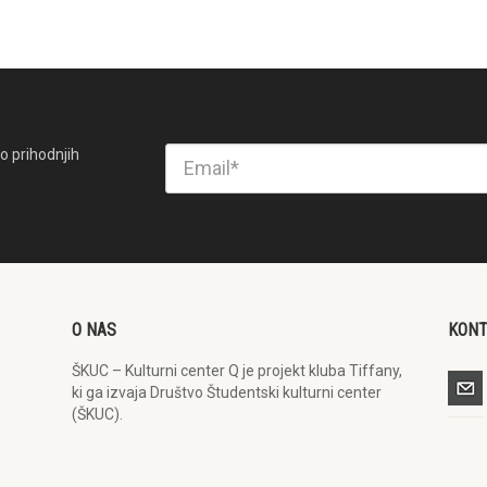
o prihodnjih
O NAS
KON
ŠKUC – Kulturni center Q je projekt kluba Tiffany,
ki ga izvaja Društvo Študentski kulturni center
(ŠKUC).