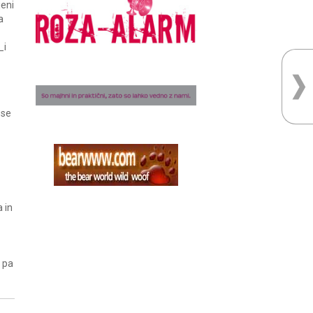
jeni
a
_i
 se
 in
 pa