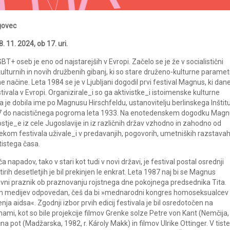
igovec
. 11. 2024, ob 17. uri.
T+ oseb je eno od najstarejših v Evropi. Začelo se je že v socialistični
ulturnih in novih družbenih gibanj, ki so stare druženo-kulturne paramet
e načine. Leta 1984 se je v Ljubljani dogodil prvi festival Magnus, ki dan
vala v Evropi. Organizirale_i so ga aktivistke_i istoimenske kulturne
a je dobila ime po Magnusu Hirschfeldu, ustanovitelju berlinskega Inštit
 1897 do nacističnega pogroma leta 1933. Na enotedenskem dogodku Magn
stje_e iz cele Jugoslavije in iz različnih držav vzhodno in zahodno od
ekom festivala uživale_i v predavanjih, pogovorih, umetniških razstavah
istega časa.
apadov, tako v stari kot tudi v novi državi, je festival postal osrednji
rih desetletjih je bil prekinjen le enkrat. Leta 1987 naj bi se Magnus
žavni praznik ob praznovanju rojstnega dne pokojnega predsednika Tita.
sti in medijev odpovedan, češ da bi »mednarodni kongres homoseksualcev 
nja aidsa«. Zgodnji izbor prvih edicij festivala je bil osredotočen na
, kot so bile projekcije filmov Grenke solze Petre von Kant (Nemčija,
a pot (Madžarska, 1982, r. Károly Makk) in filmov Ulrike Ottinger. V tis