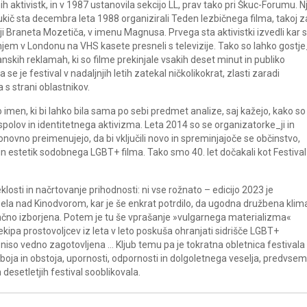
ih aktivistk, in v 1987 ustanovila sekcijo LL, prav tako pri Škuc-Forumu. N
ukič sta decembra leta 1988 organizirali Teden lezbičnega filma, takoj z
iji Braneta Mozetiča, v imenu Magnusa. Prvega sta aktivistki izvedli kar s
anjem v Londonu na VHS kasete presneli s televizije. Tako so lahko gostje
itanskih reklamah, ki so filme prekinjale vsakih deset minut in publiko
je festival v nadaljnjih letih zatekal ničkolikokrat, zlasti zaradi
 strani oblastnikov.
iko imen, ki bi lahko bila sama po sebi predmet analize, saj kažejo, kako so
, spolov in identitetnega aktivizma. Leta 2014 so se organizatorke_ji in
ponovno preimenujejo, da bi vključili novo in spreminjajoče se občinstvo,
m in estetik sodobnega LGBT+ filma. Tako smo 40. let dočakali kot Festival
klosti in načrtovanje prihodnosti: ni vse rožnato – edicijo 2023 je
ela nad Kinodvorom, kar je še enkrat potrdilo, da ugodna družbena klima
ončno izborjena. Potem je tu še vprašanje »vulgarnega materializma«
ekipa prostovoljcev iz leta v leto poskuša ohranjati sidrišče LGBT+
 niso vedno zagotovljena … Kljub temu pa je tokratna obletnica festivala
oja in obstoja, upornosti, odpornosti in dolgoletnega veselja, predvsem
h desetletjih festival sooblikovala.