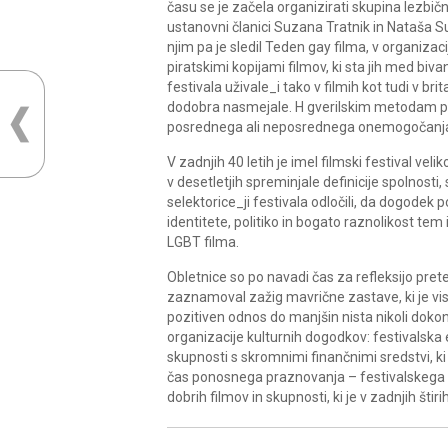
času se je začela organizirati skupina lezbičn
ustanovni članici Suzana Tratnik in Nataša S
njim pa je sledil Teden gay filma, v organizac
piratskimi kopijami filmov, ki sta jih med biv
festivala uživale_i tako v filmih kot tudi v br
dodobra nasmejale. H gverilskim metodam pa se 
posrednega ali neposrednega onemogočanja s
V zadnjih 40 letih je imel filmski festival vel
v desetletjih spreminjale definicije spolnosti
selektorice_ji festivala odločili, da dogodek 
identitete, politiko in bogato raznolikost te
LGBT filma.
Obletnice so po navadi čas za refleksijo prete
zaznamoval zažig mavrične zastave, ki je vis
pozitiven odnos do manjšin nista nikoli dok
organizacije kulturnih dogodkov: festivalska 
skupnosti s skromnimi finančnimi sredstvi, ki
čas ponosnega praznovanja – festivalskega b
dobrih filmov in skupnosti, ki je v zadnjih štiri