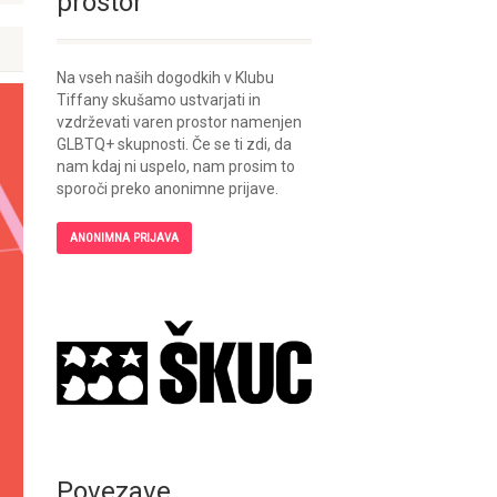
prostor
Na vseh naših dogodkih v Klubu
Tiffany skušamo ustvarjati in
vzdrževati varen prostor namenjen
GLBTQ+ skupnosti. Če se ti zdi, da
nam kdaj ni uspelo, nam prosim to
sporoči preko anonimne prijave.
ANONIMNA PRIJAVA
Povezave