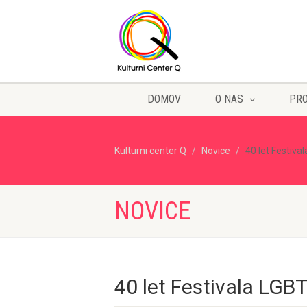
DOMOV
O NAS
PR
Kulturni center Q
Novice
40 let Festiva
NOVICE
40 let Festivala LGBT