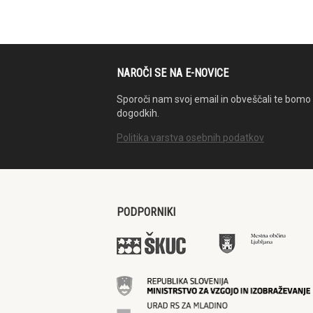
NAROČI SE NA E-NOVICE
Sporoči nam svoj email in obveščali te bomo 
dogodkih.
Politika varstva osebnih podatkov
PODPORNIKI