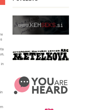
re
es
uta
us,
 in
in
tem