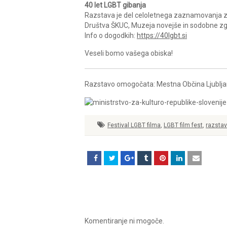
40 let LGBT gibanja
Razstava je del celoletnega zaznamovanja z
Društva ŠKUC, Muzeja novejše in sodobne zgo
Info o dogodkih:
https://40lgbt.si
Veseli bomo vašega obiska!
Razstavo omogočata: Mestna Občina Ljubljana
Festival LGBT filma
,
LGBT film fest
,
razsta
Komentiranje ni mogoče.