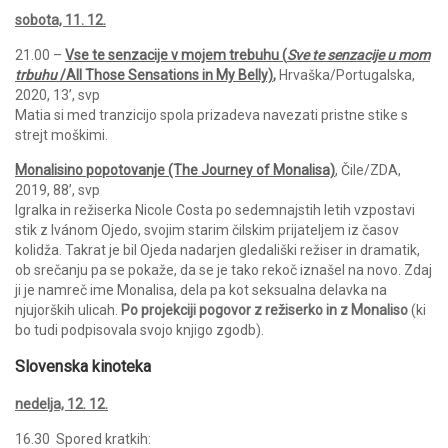
sobota, 11. 12.
21.00 –
Vse te senzacije v mojem trebuhu (
Sve te senzacije u mom
trbuhu
/All Those Sensations in My Belly)
,
Hrvaška/Portugalska,
2020, 13’, svp
Matia si med tranzicijo spola prizadeva navezati pristne stike s
strejt moškimi.
Monalisino popotovanje (The Journey of Monalisa)
, Čile/ZDA,
2019, 88’, svp
Igralka in režiserka Nicole Costa po sedemnajstih letih vzpostavi
stik z Ivánom Ojedo, svojim starim čilskim prijateljem iz časov
kolidža. Takrat je bil Ojeda nadarjen gledališki režiser in dramatik,
ob srečanju pa se pokaže, da se je tako rekoč iznašel na novo. Zdaj
ji je namreč ime Monalisa, dela pa kot seksualna delavka na
njujorških ulicah.
Po projekciji pogovor z režiserko in z Monaliso
(ki
bo tudi podpisovala svojo knjigo zgodb).
Slovenska kinoteka
nedelja, 12. 12.
16.30 Spored kratkih: