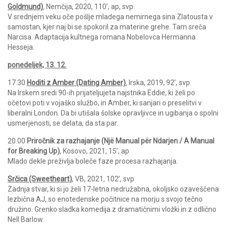
Goldmund)
,
Nemčija, 2020, 110’, ap, svp
V srednjem veku oče pošlje mladega nemirnega sina Zlatousta v
samostan, kjer naj bi se spokoril za materine grehe. Tam sreča
Narcisa. Adaptacija kultnega romana Nobelovca Hermanna
Hesseja.
ponedeljek, 13. 12.
17.30
Hoditi z Amber (Dating Amber)
,
Irska, 2019, 92’, svp
Na Irskem sredi 90-ih prijateljujeta najstnika Eddie, ki želi po
očetovi poti v vojaško službo, in Amber, ki sanjari o preselitvi v
liberalni London. Da bi utišala šolske opravljivce in ugibanja o spolni
usmerjenosti, se delata, da sta par.
20.00
Priročnik za razhajanje (Një Manual për Ndarjen / A Manual
for Breaking Up)
, Kosovo, 2021, 15’, ap
Mlado dekle preživlja boleče faze procesa razhajanja.
Srčica (Sweetheart)
, VB, 2021, 102’, svp
Zadnja stvar, ki si jo želi 17-letna nedružabna, okoljsko ozaveščena
lezbična AJ, so enotedenske počitnice na morju s svojo tečno
družino. Grenko sladka komedija z dramatičnimi vložki in z odlično
Nell Barlow.