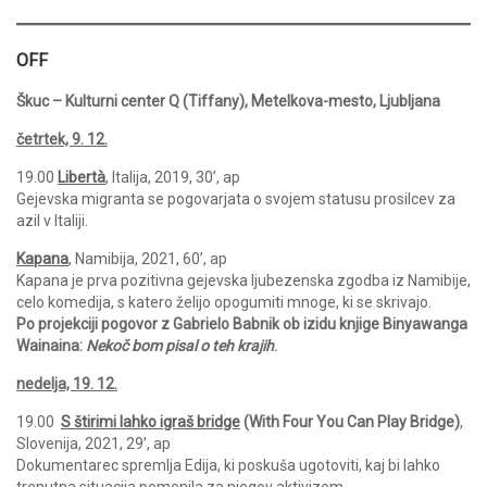
OFF
Škuc – Kulturni center Q (Tiffany), Metelkova-mesto, Ljubljana
četrtek, 9. 12.
19.00
Libertà
, Italija, 2019, 30’, ap
Gejevska migranta se pogovarjata o svojem statusu prosilcev za
azil v Italiji.
Kapana
, Namibija, 2021, 60’, ap
Kapana je prva pozitivna gejevska ljubezenska zgodba iz Namibije,
celo komedija, s katero želijo opogumiti mnoge, ki se skrivajo.
Po projekciji pogovor z Gabrielo Babnik ob izidu knjige Binyawanga
Wainaina:
Nekoč bom
pisal o teh krajih
.
nedelja, 19. 12.
19.00
S štirimi lahko igraš bridge
(With Four You Can Play Bridge)
,
Slovenija, 2021, 29’, ap
Dokumentarec spremlja Edija, ki poskuša ugotoviti, kaj bi lahko