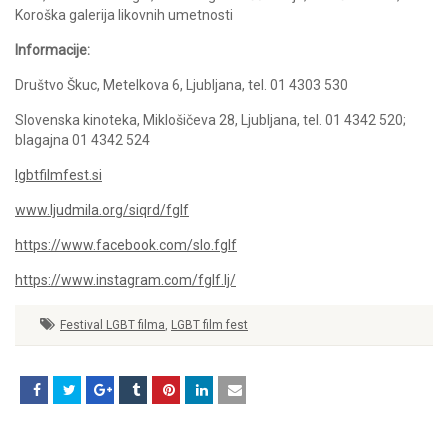
Koroška galerija likovnih umetnosti
Informacije:
Društvo Škuc, Metelkova 6, Ljubljana, tel. 01 4303 530
Slovenska kinoteka, Miklošičeva 28, Ljubljana, tel. 01 4342 520;
blagajna 01 4342 524
lgbtfilmfest.si
www.ljudmila.org/siqrd/fglf
https://www.facebook.com/slo.fglf
https://www.instagram.com/fglf.lj/
Festival LGBT filma
,
LGBT film fest