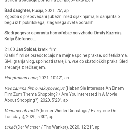
trenutna situacija pomenila za njegov aktivizem.
Bad daughter
, Rusija, 2021, 25’, ap
Zgodba o prepovedani ljubezni med dijakinjama, ki sanjarita o
begu iz hipokritskega, zlaganega sveta odraslih.
Sledi pogovor o porastu homofobije na vzhodu: Dmity Kuzmin,
Katja Štefanec …
21.00
Jan Soldat
, kratki filmi
Kratki filmi se osredotočajo na mejne spolne prakse, od fetišizma,
SM, igranja vlog, spolnosti starejših, vse do skatoloških praks. Sledi
srečanje z režiserjem.
Hauptmann Lupo
, 2021, 10’42”, ap
Vas zanima film o nakupovanju?
(Haben Sie Interesse An Einem
Film Zum Thema Shopping? / Are You Interested In A Movie
About Shopping?), 2020, 5’28”, ap
Venomer ob torkih
(Immer Wieder Dienstags / Everytime On
Tuesdays), 2020, 5’30”, ap
Drkač
(Der Wichser / The Wanker), 2020, 12’21”, ap