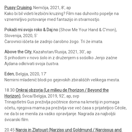
Pussy Cruising
, Nemčija, 2021, 8′, ap
Kako bi bil videti lezbični kruzing? Film nas duhovito popelje na
vznemirljivo potovanje med fantazijo in stvarnostjo.
Pokaži mi svojo roko & Daj no
(Show Me Your Hand & C’mon),
Slovenija, 2020, 5′
Čarovnici iščeta še zadnjo čarobno žogo. Tri že imata.
Above the City
, Kazahstan/Rusija, 2021, 30′, ap
S prihodom v novo šolo in z druženjem s sošolko Jenjo začne
Ajdana odkrivati svoja čustva.
Eden
, Belgija, 2020, 17’
Nemirni mladenič blodi po gejevskih zbirališčih velikega mesta.
18.30
Onkraj obzorja (Le milieu de l’horizon / Beyond the
Horizon)
,
Švica/Belgija, 2019, 92’, ap, svp
Trinajstletni Gus preživlja počitnice doma na kmetiji in pomaga
očetu, njegova mama pa preživlja vse več časa s prijateljico Cécile,
ne da bi se menila za vaško opravljanje. Nagrada za najboljši
švicarski film.
20.45
Narcis in Zlatoust
(Narziss und Goldmund / Narcissus and