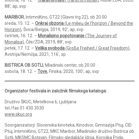
sobota, 18. 12. –
Transformisti
(Transformistas)
, Kuba/ZDA, 2020,
88’, ap, svp
MARIBOR
, IntimniKino, GT22 (Glavni trg 22), ob 20.00
sreda, 15. 12. –
Onkraj obzorja
(Le milieu de l’horizon / Beyond the
Horizon)
, Švica/Belgija, 2019, 92’, ap, svp
četrtek, 16. 12. –
Monalisino popotovanje
(The Journey of
Monalisa)
, Čile/ZDA, 2019, 88’, svp
petek, 17. 12. –
Velika svoboda
(Große Freiheit / Great Freedom)
,
Avstrija/Nemčija, 2021, 116’, sp
BISTRICA OB SOTLI
, Mladinski center, ob 20.00
sobota, 18. 12. –
Tove
, Finska, 2020, 100’, ap, svp
Organizator festivala in založnik filmskega kataloga:
Društvo ŠKUC, Metelkova 6, Ljubljana
tel./fax 01 430 3530
www.skuc.org
Soorganizatorji: Slovenska kinoteka, Kinodvor, Gimnazija Ptuj, CID
Ptuj, IntimniKino, GT22, MKC Maribor, Mladinsko društvo Bistrica ob
Sotli, MKSMC Botegin, Filmsko gledališče Idrija, Koroška Pride,