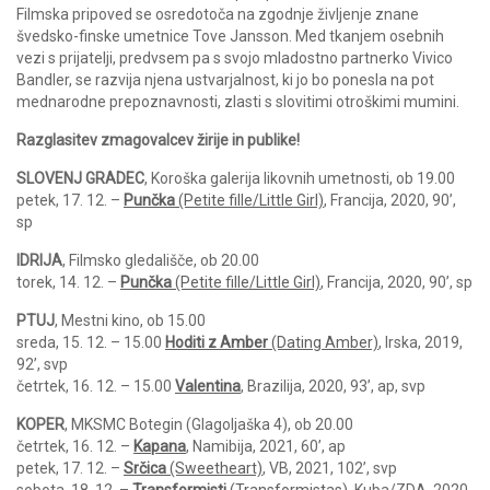
Filmska pripoved se osredotoča na zgodnje življenje znane
švedsko-finske umetnice Tove Jansson. Med tkanjem osebnih
vezi s prijatelji, predvsem pa s svojo mladostno partnerko Vivico
Bandler, se razvija njena ustvarjalnost, ki jo bo ponesla na pot
mednarodne prepoznavnosti, zlasti s slovitimi otroškimi mumini.
Razglasitev zmagovalcev žirije in publike!
SLOVENJ GRADEC
, Koroška galerija likovnih umetnosti, ob 19.00
petek, 17. 12. –
Punčka
(Petite fille/Little Girl)
, Francija, 2020, 90’,
sp
IDRIJA
, Filmsko gledališče, ob 20.00
torek, 14. 12. –
Punčka
(Petite fille/Little Girl)
, Francija, 2020, 90’, sp
PTUJ
, Mestni kino, ob 15.00
sreda, 15. 12. – 15.00
Hoditi z Amber
(Dating Amber)
, Irska, 2019,
92’, svp
četrtek, 16. 12. – 15.00
Valentina
, Brazilija, 2020, 93’, ap, svp
KOPER
, MKSMC Botegin (Glagoljaška 4), ob 20.00
četrtek, 16. 12. –
Kapana
, Namibija, 2021, 60’, ap
petek, 17. 12. –
Srčica
(Sweetheart)
, VB, 2021, 102’, svp