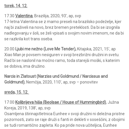
torek, 14. 12.
17.30
Valentina
,
Brazilija, 2020, 93’, ap, svp
17-letna Valentina se z mamo preseli na brazilsko podeželje, kjer
naj bi zaživeli na novo, brez bremen preteklosti. Da bi se izognila
nadlegovanju v šoli, se želi vpisati s svojim novim imenom, ne da bi
se razkrila kot trans oseba.
20.00
Ljubi me nežno (Love Me Tender),
Kitajska, 2021, 15′, ap
Xiao Man je povsem nesiguren v svoji brezbrižni družini in svetu.
Rad bi se naslonil na močno ramo, toda starejši moški, s katerim
se dobiva, ima družino.
Narcis in Zlatoust
(Narziss und Goldmund / Narcissus and
Goldmund)
,
Nemčija, 2020, 110’, ap, svp – ponovitev
sreda, 15. 12.
17.00
Kolibrijeva hiša (Beolsae / House of Hummingbird)
,
Južna
Koreja, 2019, 138’, ap, svp
Osamljena štirinajstletnica Eunhee v svoji družini ni deležna pristne
pozornosti, zato se raje druži s fanti in dekleti v soseščini, z obojimi
se tudi romantično zapleta. Ko pa pride nova učiteljica, Eunhee