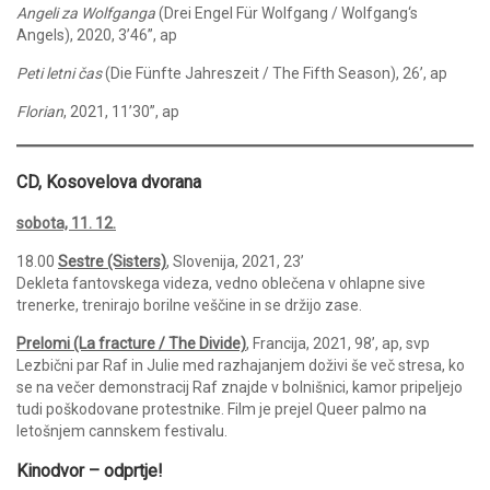
Angeli za Wolfganga
(Drei Engel Für Wolfgang / Wolfgang‘s
Angels), 2020, 3’46”, ap
Peti letni čas
(Die Fünfte Jahreszeit / The Fifth Season), 26’, ap
Florian
, 2021, 11’30”, ap
CD, Kosovelova dvorana
sobota, 11. 12.
18.00
Sestre (Sisters)
, Slovenija, 2021, 23’
Dekleta fantovskega videza, vedno oblečena v ohlapne sive
trenerke, trenirajo borilne veščine in se držijo zase.
Prelomi (La fracture / The Divide)
, Francija, 2021, 98’, ap, svp
Lezbični par Raf in Julie med razhajanjem doživi še več stresa, ko
se na večer demonstracij Raf znajde v bolnišnici, kamor pripeljejo
tudi poškodovane protestnike. Film je prejel Queer palmo na
letošnjem cannskem festivalu.
Kinodvor – odprtje!