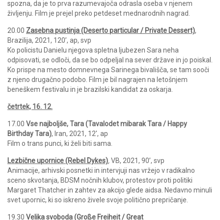
spozna, da je to prva razumevajoča odrasla oseba v njenem
življenju. Film je prejel preko petdeset mednarodnih nagrad.
20.00
Zasebna pustinja (Deserto particular / Private Dessert)
,
Brazilija, 2021, 120’, ap, svp
Ko policistu Danielu njegova spletna ljubezen Sara neha
odpisovati, se odloči, da se bo odpeljal na sever države in jo poiskal.
Ko prispe na mesto domnevnega Sarinega bivališča, se tam sooči
z njeno drugačno podobo. Film je bil nagrajen na letošnjem
beneškem festivalu in je brazilski kandidat za oskarja.
četrtek, 16. 12.
17.00
Vse najboljše, Tara (Tavalodet mibarak Tara / Happy
Birthday Tara)
, Iran, 2021, 12′, ap
Film o trans punci, ki želi biti sama.
Lezbične upornice (Rebel Dykes)
,
VB, 2021, 90’, svp
Animacije, arhivski posnetki in intervjuji nas vržejo v radikalno
sceno skvotanja, BDSM nočnih klubov, protestov proti politiki
Margaret Thatcher in zahtev za akcijo glede aidsa. Nedavno minuli
svet upornic, ki so iskreno živele svoje politično prepričanje.
19.30
Velika svoboda (Große Freiheit / Great