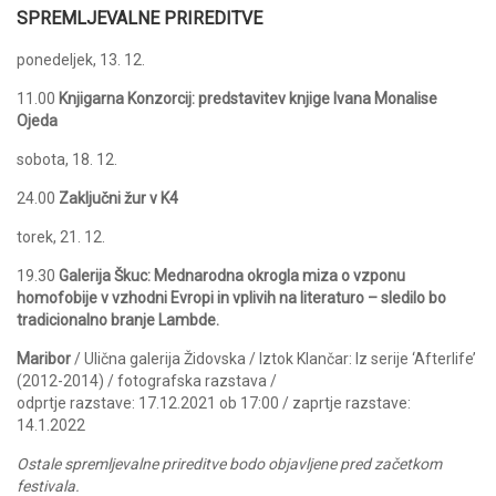
SPREMLJEVALNE PRIREDITVE
ponedeljek, 13. 12.
11.00
Knjigarna Konzorcij: predstavitev knjige Ivana Monalise
Ojeda
sobota, 18. 12.
24.00
Zaključni žur v K4
torek, 21. 12.
19.30
Galerija Škuc: Mednarodna okrogla miza o vzponu
homofobije v vzhodni Evropi in vplivih na literaturo – sledilo bo
tradicionalno branje Lambde.
Maribor
/ Ulična galerija Židovska / Iztok Klančar: Iz serije ‘Afterlife’
(2012-2014) / fotografska razstava /
odprtje razstave: 17.12.2021 ob 17:00 / zaprtje razstave:
14.1.2022
Ostale spremljevalne prireditve bodo objavljene pred začetkom
festivala.