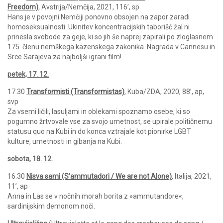
Freedom)
,
Avstrija/Nemčija, 2021, 116’, sp
Hans je v povojni Nemčiji ponovno obsojen na zapor zaradi
homoseksualnosti. Ukinitev koncentracijskih taborišč žal ni
prinesla svobode za geje, ki so jih še naprej zapirali po zloglasnem
175. členu nemškega kazenskega zakonika. Nagrada v Cannesu in
Srce Sarajeva za najboljši igrani film!
petek, 17. 12.
17.30
Transformisti (Transformistas)
,
Kuba/ZDA, 2020, 88’, ap,
svp
Za vsemi ličili, lasuljami in oblekami spoznamo osebe, ki so
pogumno žrtvovale vse za svojo umetnost, se upirale političnemu
statusu quo na Kubi in do konca vztrajale kot pionirke LGBT
kulture, umetnosti in gibanja na Kubi.
sobota, 18. 12.
16.30
Nisva sami (S’ammutadori / We are not Alone)
, Italija, 2021,
11’, ap
Anna in Las se v nočnih morah borita z »ammutandore«,
sardinijskim demonom noči.