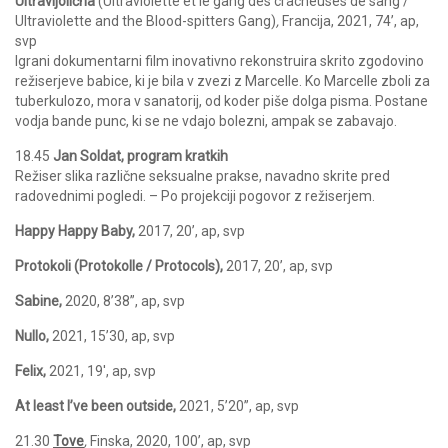
Ultravijolična
(Ultraviolette et le gang des cracheuses de sang /
Ultraviolette and the Blood-spitters Gang)
,
Francija, 2021, 74’, ap,
svp
Igrani dokumentarni film inovativno rekonstruira skrito zgodovino
režiserjeve babice, ki je bila v zvezi z Marcelle. Ko Marcelle zboli za
tuberkulozo, mora v sanatorij, od koder piše dolga pisma. Postane
vodja bande punc, ki se ne vdajo bolezni, ampak se zabavajo.
18.45
Jan Soldat, program kratkih
Režiser slika različne seksualne prakse, navadno skrite pred
radovednimi pogledi. – Po projekciji pogovor z režiserjem.
Happy Happy Baby,
2017, 20’, ap, svp
Protokoli (P
rotokolle / Protocols),
2017, 20’, ap, svp
Sabine,
2020, 8’38”, ap, svp
Nullo,
2021, 15’30, ap, svp
Felix,
2021, 19′, ap, svp
At least I’ve been outside,
2021, 5’20”, ap, svp
21.30
Tove
,
Finska, 2020, 100’, ap, svp