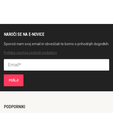
NAROČI SE NA E-NOVICE
Sporoči nam svoj email in obveščali te bomo o prihodnjih dogodkih.
Politika varstva osebnih podatkov
PODPORNIKI