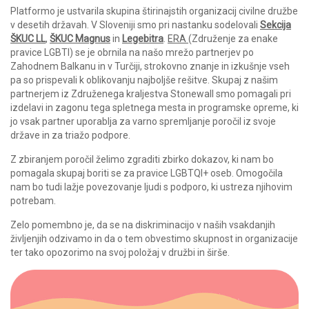
Platformo je ustvarila skupina štirinajstih organizacij civilne družbe
v desetih državah. V Sloveniji smo pri nastanku sodelovali
Sekcija
ŠKUC LL
,
ŠKUC Magnus
in
Legebitra
.
ERA
(Združenje za enake
pravice LGBTI) se je obrnila na našo mrežo partnerjev po
Zahodnem Balkanu in v Turčiji, strokovno znanje in izkušnje vseh
pa so prispevali k oblikovanju najboljše rešitve. Skupaj z našim
partnerjem iz Združenega kraljestva Stonewall smo pomagali pri
izdelavi in zagonu tega spletnega mesta in programske opreme, ki
jo vsak partner uporablja za varno spremljanje poročil iz svoje
države in za triažo podpore.
Z zbiranjem poročil želimo zgraditi zbirko dokazov, ki nam bo
pomagala skupaj boriti se za pravice LGBTQI+ oseb. Omogočila
nam bo tudi lažje povezovanje ljudi s podporo, ki ustreza njihovim
potrebam.
Zelo pomembno je, da se na diskriminacijo v naših vsakdanjih
življenjih odzivamo in da o tem obvestimo skupnost in organizacije
ter tako opozorimo na svoj položaj v družbi in širše.