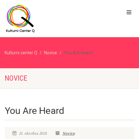
Kulturni center Q
Novice
You Are Heard
NOVICE
You Are Heard
21. oktobra 2021
Novice