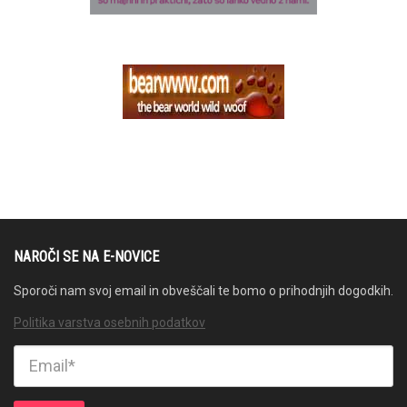
NAROČI SE NA E-NOVICE
Sporoči nam svoj email in obveščali te bomo o prihodnjih dogodkih.
Politika varstva osebnih podatkov