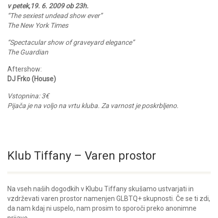
v petek,19. 6. 2009 ob 23h.
“The sexiest undead show ever”
The New York Times
“Spectacular show of graveyard elegance”
The Guardian
Aftershow:
DJ Frko (House)
Vstopnina: 3€
Pijača je na voljo na vrtu kluba. Za varnost je poskrbljeno.
Klub Tiffany – Varen prostor
Na vseh naših dogodkih v Klubu Tiffany skušamo ustvarjati in
vzdrževati varen prostor namenjen GLBTQ+ skupnosti. Če se ti zdi,
da nam kdaj ni uspelo, nam prosim to sporoči preko anonimne