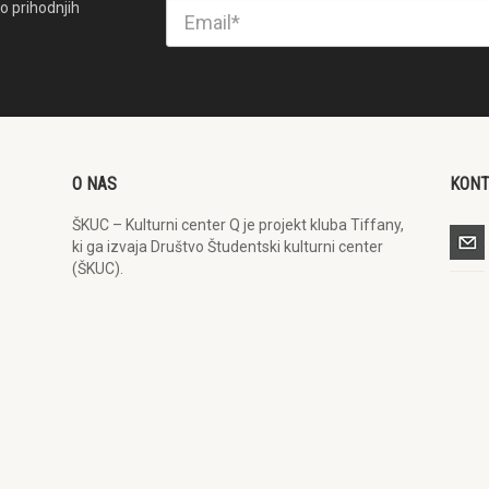
o prihodnjih
O NAS
KON
ŠKUC – Kulturni center Q je projekt kluba Tiffany,
ki ga izvaja Društvo Študentski kulturni center
(ŠKUC).