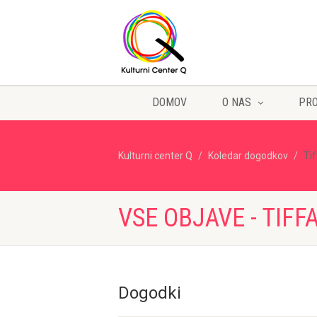
DOMOV
O NAS
PR
Kulturni center Q
Koledar dogodkov
Ti
VSE OBJAVE - TIFF
Dogodki