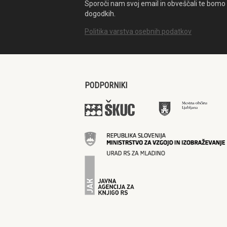
Sporoči nam svoj email in obveščali te bomo 
dogodkih.
Politika varstva osebnih podatkov
PODPORNIKI