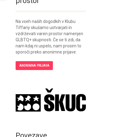
prostor
Na vseh naših dogodkih v Klubu
Tiffany skušamo ustvarjati in
vzdrževati varen prostor namenjen
GLBTQ+ skupnosti. Če se ti zdi, da
nam kdaj ni uspelo, nam prosim to
sporoči preko anonimne prijave.
ANONIMNA PRIJAVA
Povezave