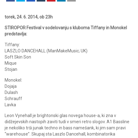
torek, 24. 6. 2014, ob 23h
STIROPOR Festival v sodelovanju s kluboma Tiffany in Monokel
predstavlja:
Tiffany:
LASZLO DANCEHALL (ManMakeMusic; UK)
Soft Skin Son
Mique
Stojan
Monokel:
Dojaja
Dulash
Schrauff
Lavka
Leon Vynehall je brightonski glas novega house-a, ki zna v
didžejevskih nastopih zaviti tudi v smeri retro slogov. A1 Bassline
je nekoliko trši junak techno in bass namešank, ki jim sam pravi
“warehouse”. Skupaj sta Laszlo Dancehall, kombinatorika