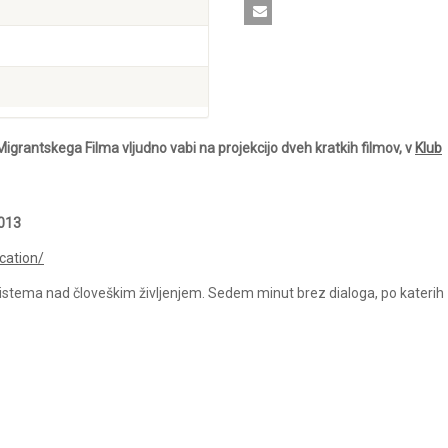
igrantskega Filma vljudno vabi na projekcijo dveh kratkih filmov, v
Klub
013
cation/
sistema nad človeškim življenjem. Sedem minut brez dialoga, po katerih