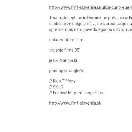
http://www.fmf-slovenija.si/ulica-curiol-rue-c
Touria, Josephine in Dominique prihajajo iz Fr
osebe se že dolgo preživljajo s prostitucijo na
spremembe, nam povedo zgodbo o svojih življen
dokumentarni film
trajanje filma 35′
jezik: francoski
podnapisi: angleški
// Klub Tiffany
// ŠKUC
// Festival Migrantskega Filma
http://www.fmf-slovenija.si/