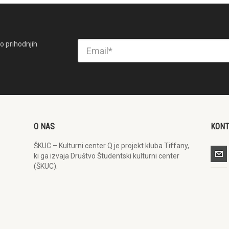
o prihodnjih
O NAS
KON
ŠKUC – Kulturni center Q je projekt kluba Tiffany,
ki ga izvaja Društvo Študentski kulturni center
(ŠKUC).