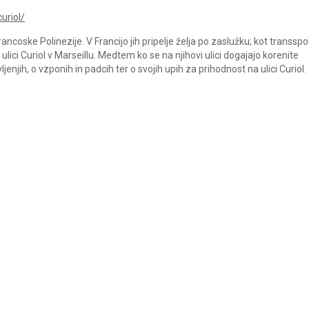
uriol/
ancoske Polinezije. V Francijo jih pripelje želja po zaslužku; kot transspo
 ulici Curiol v Marseillu. Medtem ko se na njihovi ulici dogajajo korenite
jih, o vzponih in padcih ter o svojih upih za prihodnost na ulici Curiol.