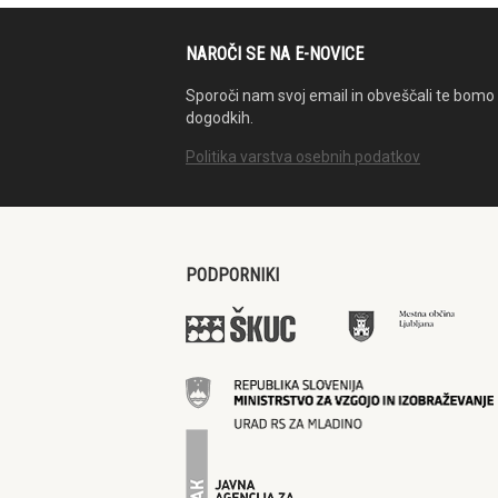
NAROČI SE NA E-NOVICE
Sporoči nam svoj email in obveščali te bomo 
dogodkih.
Politika varstva osebnih podatkov
PODPORNIKI