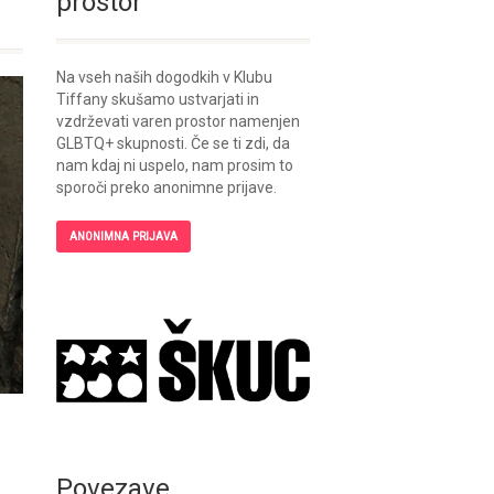
prostor
Na vseh naših dogodkih v Klubu
Tiffany skušamo ustvarjati in
vzdrževati varen prostor namenjen
GLBTQ+ skupnosti. Če se ti zdi, da
nam kdaj ni uspelo, nam prosim to
sporoči preko anonimne prijave.
ANONIMNA PRIJAVA
Povezave