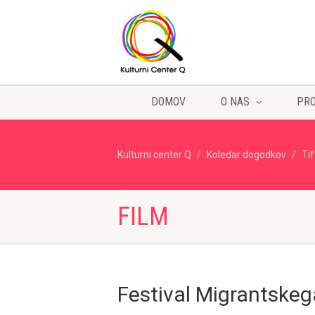
DOMOV
O NAS
PR
Kulturni center Q
Koledar dogodkov
Ti
FILM
Festival Migrantske