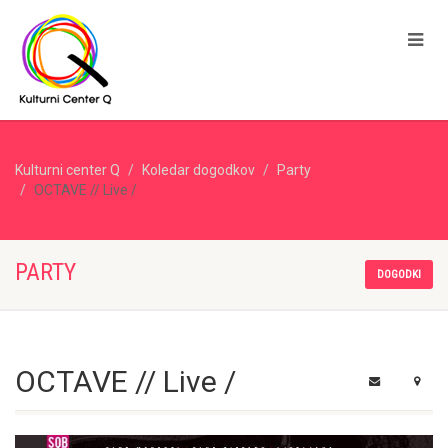
Kulturni center Q
Koledar dogodkov
Party
OCTAVE // Live /
PARTY
DOGODKI
OCTAVE // Live /