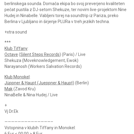
berlinskega sounda. Domača ekipa bo svoj preverjeno kvaliteten
pečat pustila z DJ-setom Shekuze, ter novim live-projektom Nine
Hudej in Ninabelle. Vabljeni torej na soundtrip iz Pariza, preko
Berlina v Ljubljano in širjenje PLURa v treh jezikih techna.
+xtra sound
***
Klub Tiffany
:
Octave
(
Silent Steps Records
) (Paris) / Live
Shekuza (Moveknowledgement, Ewok)
Narayanosh (Workers Salvation Records)
Klub Monokel
:
Jüppner & Haupt (Jueppner & Haupt)
(Berlin)
Mak
(Zavod Kru)
NinaBelle & Nina Hudej / Live
+
Vj Dr.Ek
——————————————–
Vstopnina v klubih Tiffany in Monokel:
6 Eur < 00:00 > 8 Eur