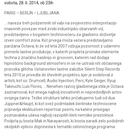
sobota, 28. 6. 2014, ob 23ih
PARIS – BERLIN – LJUBLJANA
… naveza treh podzemnih sil vabi na svojevrstno interpretacijo
masivnih povezav med zvoki industrijsko obarvanih viž,
predstavljeno v bogatem technovečeru za glasbeno doživetje
izven comfort zona. Kot prvega moža večera predstavljamo
parižana Octava, ki že od leta 2007 vzbuja pozornost z udarnimi
primerki lastne produkcije, v katerih prepleta prvinske elemente
techna z značilno baslinijo in groovom, katerim rad dodaja
hipnotično background atmosfero in se ne ustraši niti občasnega
prizvoka glitcha. Ustanovitev lastne založbe Silent Step Records
leta 2010 je privedla do številnih projektov, kjer je sodeloval z
artisti, kot so: Drumcell, Audio Injection, Perc, Kyle Geiger, Ryuji
Takeuchi, Luis Flores, … Nenehen razvoj glasbenega stila je Octava
zaznamoval, kot enega najbolj inovativnih in nepredvidljivih actov
svojega žanra. Težke strukture lahko pričakujemo tudi od dua
Jüppner&Haupt, ki kot svež podmladek berlinske technoscene
pripravlja ekskluziven repertoar pesmi, na katere prisegajo
poznavalska ušesa najbolj razvpitih kleti nemške prestolnice.
Podprla ju bosta Mak in Narayanosh, ki bosta zaradi zelo podobnih
okoljskih vplivov doprinesla k tematiki celonočnega programa