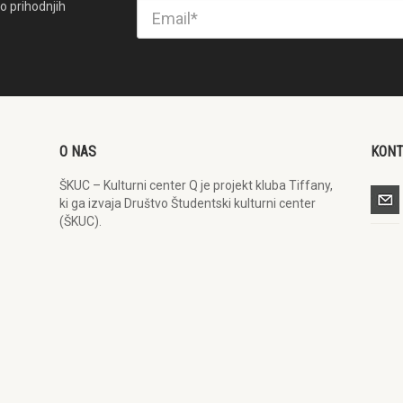
o prihodnjih
O NAS
KON
ŠKUC – Kulturni center Q je projekt kluba Tiffany,
ki ga izvaja Društvo Študentski kulturni center
(ŠKUC).