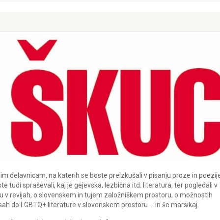
rnim delavnicam, na katerih se boste preizkušali v pisanju proze in poezij
tudi spraševali, kaj je gejevska, lezbična itd. literatura, ter pogledali v
nju v revijah, o slovenskem in tujem založniškem prostoru, o možnostih
sah do LGBTQ+ literature v slovenskem prostoru … in še marsikaj.