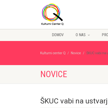
DOMOV
O NAS
PR
Kulturni center Q
Novice
ŠKUC vabi na u
NOVICE
ŠKUC vabi na ustvarj