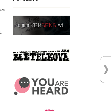
roze
i
,
t