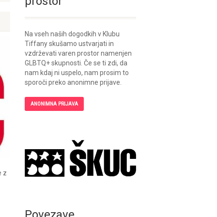
prostor
Na vseh naših dogodkih v Klubu
Tiffany skušamo ustvarjati in
vzdrževati varen prostor namenjen
GLBTQ+ skupnosti. Če se ti zdi, da
nam kdaj ni uspelo, nam prosim to
sporoči preko anonimne prijave.
ANONIMNA PRIJAVA
e z
Povezave