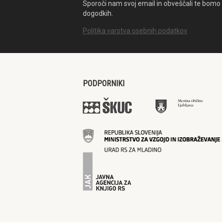
Sporoči nam svoj email in obveščali te bomo 
dogodkih.
Politika varstva osebnih podatkov
PODPORNIKI