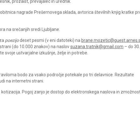
snik, prozaist, prevajalec in urednik.
obitnica nagrade Prešernovega sklada, avtorica številnih knjig kratke p
a na srečanjih sredi Ljubljane.
 za
poezijo
deset pesmi (v eni datoteki) na
brane.mozetic@guest.arnes.s
 strani (do 10.000 znakov) na naslov
suzana.tratnik@gmail.com
– do 30.
e svoje ustvarjalne izkušnje, želje in potrebe.
 Praviloma bodo za vsako področje potekale po tri delavnice. Rezultate
di na internetni strani.
 kotizacija. Pogoj zanjo je dostop do elektronskega naslova in zmožnos