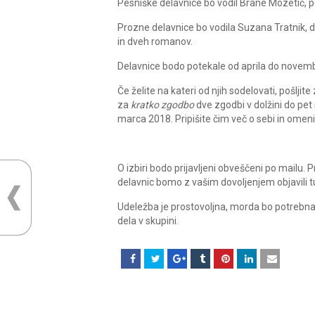
Pesniške delavnice bo vodil Brane Mozetič, pe
Prozne delavnice bo vodila Suzana Tratnik, d
in dveh romanov.
Delavnice bodo potekale od aprila do novembr
Če želite na kateri od njih sodelovati, pošljite
za
kratko zgodbo
dve zgodbi v dolžini do pet
marca 2018. Pripišite čim več o sebi in omenit
O izbiri bodo prijavljeni obveščeni po mailu.
delavnic bomo z vašim dovoljenjem objavili tu
Udeležba je prostovoljna, morda bo potrebna
dela v skupini.