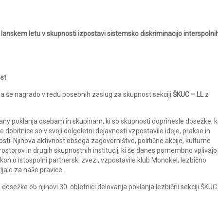
lanskem letu v skupnosti izpostavi sistemsko diskriminacijo interspolni
st
ila še nagrado v redu posebnih zaslug za skupnost sekciji
ŠKUC – LL
z
ny poklanja osebam in skupinam, ki so skupnosti doprinesle dosežke, ki 
e dobitnice so v svoji dolgoletni dejavnosti vzpostavile ideje, prakse in
sti. Njihova aktivnost obsega zagovorništvo, politične akcije, kulturne
rostorov in drugih skupnostnih institucij, ki še danes pomembno vplivajo
akon o istospolni partnerski zvezi, vzpostavile klub Monokel, lezbično
ljale za naše pravice.
osežke ob njihovi 30. obletnici delovanja poklanja lezbični sekciji ŠKUC