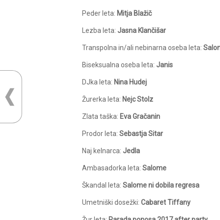
Peder leta:
Mitja Blažič
Lezba leta:
Jasna Klančišar
Transpolna in/ali nebinarna oseba leta:
Salo
Biseksualna oseba leta:
Janis
DJka leta:
Nina Hudej
Žurerka leta:
Nejc Stolz
Zlata taška:
Eva Gračanin
Prodor leta:
Sebastja Sitar
Naj kelnarca:
Jedla
Ambasadorka leta:
Salome
Škandal leta:
Salome ni dobila regresa
Umetniški dosežki:
Cabaret Tiffany
Žur leta:
Parada ponosa 2017 after party