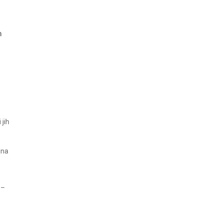
h
jih
 na
 –