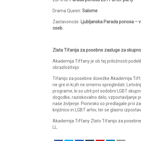
Drama Queen:
Salome
Zastavonoše:
Ljubljanska Parada ponosa – v 
oseb.
Zlata Tifanija za posebne zasluge za skupno
Akademija Tiffany je ob tej priložnosti podel
obrazložitvijo:
Tifanijo za posebne dosežke Akademija Tiffa
ne gre in ki jih ne smemo spregledati. Letošnj
programe, ki so utrli pot sodobni LGBT skupno
dogodke, raziskovalno delo, vzpostavljanje p
naše življenje. Pionirsko so predlagale prvi z
knjižnico in LGBT arhiv, ter se glasno izpostav
Akademija Tiffany Zlato Tifanijo za posebne d
LL.