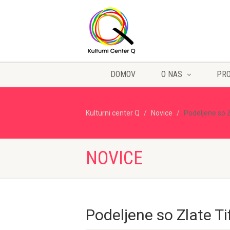
DOMOV
O NAS
PR
Kulturni center Q
Novice
Podeljene so Z
NOVICE
Podeljene so Zlate Ti