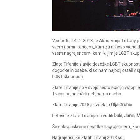
V soboto, 14. 4. 2018, je Akademija Tiffany 
vsem nominirancem_kam za njihovo vidno delo
vsem nagrajencem_kam, ki jim je LGBT skupnos
Zlate Tifanije slavijo dosežke LGBT skupnosti
dogodke in osebe, ki so nam najbolj ostali v sp
LGBT skupnosti.
Zlate Tifanije so v svojo šesto edicijo vstopile
Transspolno in/ali nebinarno osebo.
Zlate Tifanije 2018 je izdelala
Olja Grubić
.
Letošnje Zlate Tifanije so vodili
Duki
,
Janis
,
M
Še enkrat iskrene čestitke nagrajencem_kam 6.
Nagrajenci_ke Zlatih Tifanij 2018 so: