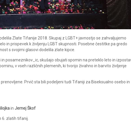
podelila Zlate Tifanije 2018. Skupaj z LGBT+ javnostjo se zahvaljujemo
 in prispevek k življenju LGBT skupnosti. Posebne čestitke pa gredo
t s svojimi glasovi dodelila zlate kipce.
 in posameznikov_ic, skušajo obujati spomin na preteklo leto in izpostav
ominu, v vseh različnih plemenih, ki tvorijo živahno in barvito življenje
 prenovljene. Prvič sta bili podeljeni tudi Tifaniji za Biseksualno osebo in
ilojka
in
Jernej Škof
 zlatih tifanij.