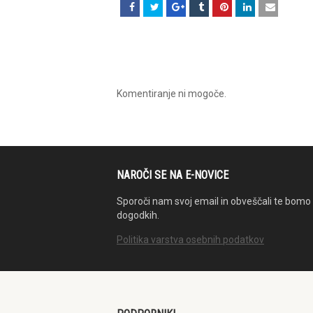
Komentiranje ni mogoče.
NAROČI SE NA E-NOVICE
Sporoči nam svoj email in obveščali te bomo 
dogodkih.
Politika varstva osebnih podatkov