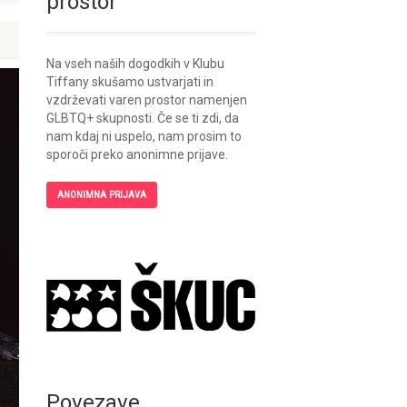
prostor
Na vseh naših dogodkih v Klubu
Tiffany skušamo ustvarjati in
vzdrževati varen prostor namenjen
GLBTQ+ skupnosti. Če se ti zdi, da
nam kdaj ni uspelo, nam prosim to
sporoči preko anonimne prijave.
ANONIMNA PRIJAVA
Povezave