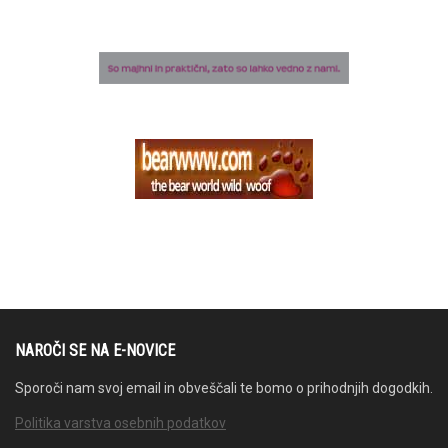
NAROČI SE NA E-NOVICE
Sporoči nam svoj email in obveščali te bomo o prihodnjih dogodkih.
Politika varstva osebnih podatkov