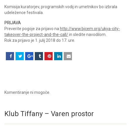
Komisija kuratorjev, programskih vodij in umetnikov bo izbrala
udeležence festivala.
PRIJAVA
Preverite pogoje za prijavo na
http://www.bjcem.org/ukya-city-
takeover-the-project-and-the-call/
in sledite navodilom.
Rok za prijavo je 1. julij 2018 do 17. ure.
Komentiranje ni mogoče.
Klub Tiffany – Varen prostor