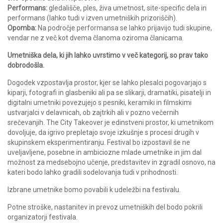
Performans:
gledališče, ples, živa umetnost, site-specific dela in
performans (lahko tudi v izven umetniških prizoriščih).
Opomba:
Na področje performansa se lahko prijavijo tudi skupine,
vendar ne z več kot dvema članoma oziroma članicama.
Umetniška dela, ki jih lahko uvrstimo v več kategorij, so prav tako
dobrodošla.
Dogodek vzpostavlja prostor, kjer se lahko plesalci pogovarjajo s
kiparji, fotografi in glasbeniki ali pa se slikarji, dramatiki, pisatelji in
digitalni umetniki povezujejo s pesniki, keramiki in filmskimi
ustvarjalci v delavnicah, ob zajtrkih ali v pozno večernih
srečevanjih. The City Takeover je edinstveni prostor, ki umetnikom
dovoljuje, da igrivo prepletajo svoje izkušnje s procesi drugih v
skupinskem eksperimentiranju. Festival bo izpostavil še ne
uveljavljene, posebne in ambiciozne mlade umetnike in jim dal
možnost za medsebojno učenje, predstavitev in zgradil osnovo, na
kateri bodo lahko gradili sodelovanja tudi v prihodnosti.
Izbrane umetnike bomo povabili k udeležbi na festivalu.
Potne stroške, nastanitev in prevoz umetniških del bodo pokrili
organizatorji festivala.