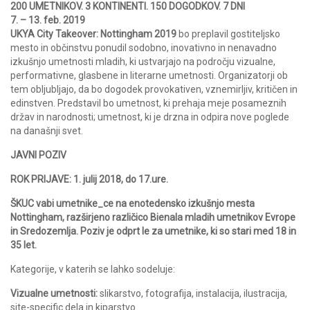
200 UMETNIKOV. 3 KONTINENTI. 150 DOGODKOV. 7 DNI
7. – 13. feb. 2019
UKYA City Takeover: Nottingham 2019
bo preplavil gostiteljsko
mesto in občinstvu ponudil sodobno, inovativno in nenavadno
izkušnjo umetnosti mladih, ki ustvarjajo na področju vizualne,
performativne, glasbene in literarne umetnosti. Organizatorji ob
tem obljubljajo, da bo dogodek provokativen, vznemirljiv, kritičen in
edinstven. Predstavil bo umetnost, ki prehaja meje posameznih
držav in narodnosti; umetnost, ki je drzna in odpira nove poglede
na današnji svet.
JAVNI POZIV
ROK PRIJAVE: 1. julij 2018, do 17.ure.
ŠKUC vabi umetnike_ce na enotedensko izkušnjo mesta
Nottingham, razširjeno različico Bienala mladih umetnikov Evrope
in Sredozemlja. Poziv je odprt le za umetnike, ki so stari med 18 in
35 let.
Kategorije, v katerih se lahko sodeluje:
Vizualne umetnosti:
slikarstvo, fotografija, instalacija, ilustracija,
site-specific dela in kiparstvo.