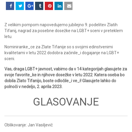
Z velikim pompom napovedujemo jubilejno 9. podelitev Zlatih
Tifanij, nagrad za posebne dosežke na LGBT+ sceni v preteklem
letu.
Nominiranke_ce za Zlate Tifanije so s svojimi edinstvenimi
kvalitetami v letu 2022 dodobra začinile_i dogajanje na LGBT+
sceni.
Vas, draga LGBT+ javnost, vabimo da v 14 kategorijah glasujete za
svoje favorite_ke in njihove dosežke v letu 2022
.
Katera oseba bo
dobila Zlato Tifanijo, boste odločile_i ve_i! Glasujete lahko do
polnoči v nedeljo, 2. aprila 2023.
GLASOVANJE
Oblikovanje: Jan Vasiljevič