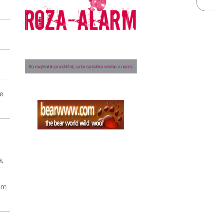
ne
a,
nam