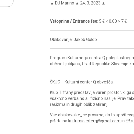
▲ DJ Marino ▲ 24. 3. 2023 ▲
Vstopnina / Entrance fee
: 5 € < 0.00 > 7 €
Oblikovanje: Jakob Golob
Program Kulturnega centra Q poleg lastnega 
občine Ljubljana, Urad Republike Slovenije z
ŠKUC
– Kulturni center Q obvešča:
Klub Tiffany predstavlja varen prostor, ki g
vsakršno verbalno ali fizično nasilje. Prav ta
rasizma in drugih oblik zatiranj.
Vse obiskovalke_ce prosimo, da to upoštevajo 
pišete na
kulturnicenterq@gmail.com
in
FB s