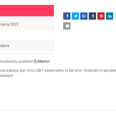
 marca 2023
bljana
 na plesišču poskrbel
Dj Marino
!
kova zabava, kjer smo LGBT osebe lahko to kar smo. Svobodni in sprošče
zastavo!