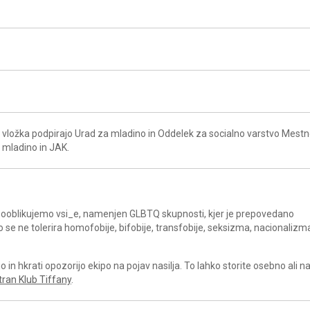
vložka podpirajo Urad za mladino in Oddelek za socialno varstvo Mest
a mladino in JAK.
a sooblikujemo vsi_e, namenjen GLBTQ skupnosti, kjer je prepovedano
ko se ne tolerira homofobije, bifobije, transfobije, seksizma, nacionalizm
in hkrati opozorijo ekipo na pojav nasilja. To lahko storite osebno ali 
tran Klub Tiffany
.