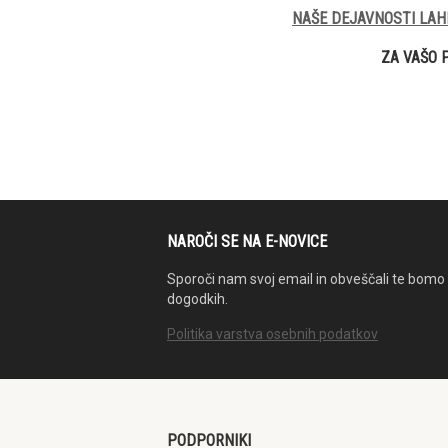
NAŠE DEJAVNOSTI LAH
ZA VAŠO 
NAROČI SE NA E-NOVICE
Sporoči nam svoj email in obveščali te bomo 
dogodkih.
Politika varstva osebnih podatkov
PODPORNIKI