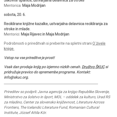
Slikovite tipanice, ustvarjalna delavnica za otroke
Mentorica:
Maja Modrijan
sobota, 20. 6.
Reciklirane knjižne kazalke, ustvarjalna delavnica recikliranja za
otroke in mlade.
Mentorici:
Maja Rijavec in Maja Modrijan
Podrobnosti o prireditvah si preberite na spletni strani
O´živele
knjige.
Vstop na vse prireditve je prost!
Vsak dan prodaja knjig po izjemno nizkih cenah.
Društvo ŠKUC
si
pridružuje pravico do spremembe programa. Kontakt:
info@skuc.org.
____________________________________________________________
Prireditev so podprli: Javna agencija za knjigo Republike Slovenije,
Ministrstvo za šolstvo in šport, MOL – oddelek za kulturo, Urad RS
za mladino, Center za slovensko književnost, Literature Across
Frontiers, The Icelandic Literature Fund, Romanian Cultural
Institute, József Attila Kör.