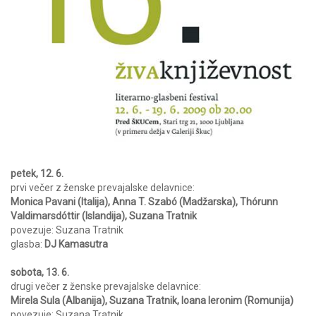
petek, 12. 6.
prvi večer z ženske prevajalske delavnice:
Monica Pavani (Italija), Anna T. Szabó (Madžarska), Thórunn
Valdimarsdóttir (Islandija), Suzana Tratnik
povezuje: Suzana Tratnik
glasba:
DJ Kamasutra
sobota, 13. 6.
drugi večer z ženske prevajalske delavnice:
Mirela Sula (Albanija), Suzana Tratnik, Ioana Ieronim (Romunija)
povezuje: Suzana Tratnik