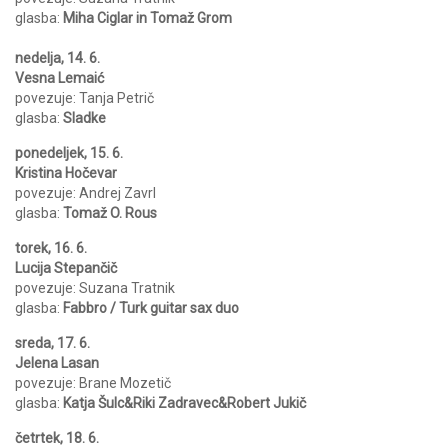
glasba:
Miha Ciglar in Tomaž Grom
nedelja, 14. 6.
Vesna Lemaić
povezuje: Tanja Petrič
glasba:
Sladke
ponedeljek, 15. 6.
Kristina Hočevar
povezuje: Andrej Zavrl
glasba:
Tomaž O. Rous
torek, 16. 6.
Lucija Stepančič
povezuje: Suzana Tratnik
glasba:
Fabbro / Turk guitar sax duo
sreda, 17. 6.
Jelena Lasan
povezuje: Brane Mozetič
glasba:
Katja Šulc&Riki Zadravec&Robert Jukič
četrtek, 18. 6.