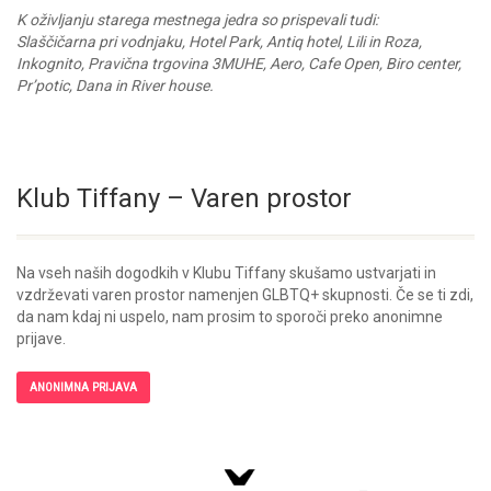
K oživljanju starega mestnega jedra so prispevali tudi:
Slaščičarna pri vodnjaku, Hotel Park, Antiq hotel, Lili in Roza,
Inkognito, Pravična trgovina 3MUHE, Aero, Cafe Open, Biro center,
Pr’potic, Dana in River house.
Klub Tiffany – Varen prostor
Na vseh naših dogodkih v Klubu Tiffany skušamo ustvarjati in
vzdrževati varen prostor namenjen GLBTQ+ skupnosti. Če se ti zdi,
da nam kdaj ni uspelo, nam prosim to sporoči preko anonimne
prijave.
ANONIMNA PRIJAVA