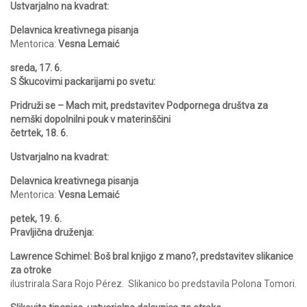
Ustvarjalno na kvadrat:
Delavnica kreativnega pisanja
Mentorica:
Vesna Lemaić
sreda, 17. 6.
S Škucovimi packarijami po svetu:
Pridruži se – Mach mit, predstavitev Podpornega društva za
nemški dopolnilni pouk v materinščini
četrtek, 18. 6.
Ustvarjalno na kvadrat:
Delavnica kreativnega pisanja
Mentorica:
Vesna Lemaić
petek, 19. 6.
Pravljična druženja:
Lawrence Schimel: Boš bral knjigo z mano?, predstavitev slikanice
za otroke
ilustrirala Sara Rojo Pérez. Slikanico bo predstavila Polona Tomori.