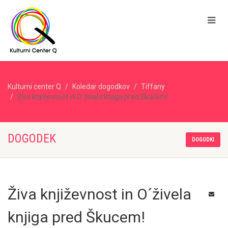
Kulturni center Q
Koledar dogodkov
Tiffany
Živa književnost in O´živela knjiga pred Škucem!
DOGODEK
DOGODKI
Živa književnost in O´živela
knjiga pred Škucem!