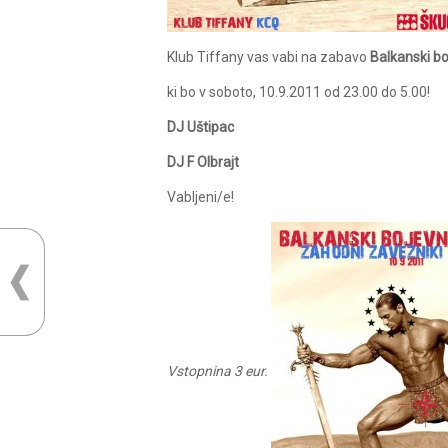
Klub Tiffany vas vabi na zabavo
Balkanski bo
ki bo v soboto, 10.9.2011 od 23.00 do 5.00!
DJ Uštipac
DJ F Olbrajt
Vabljeni/e!
Vstopnina 3 eur.