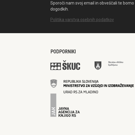
Sporoči nam svoj email in obveščali te bomo 
dogodkih.
Politika varstva osebnih podatkov
PODPORNIKI