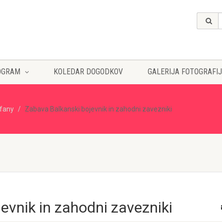
OGRAM
KOLEDAR DOGODKOV
GALERIJA FOTOGRAFIJ
ffany
Zabava Balkanski bojevnik in zahodni zavezniki
evnik in zahodni zavezniki