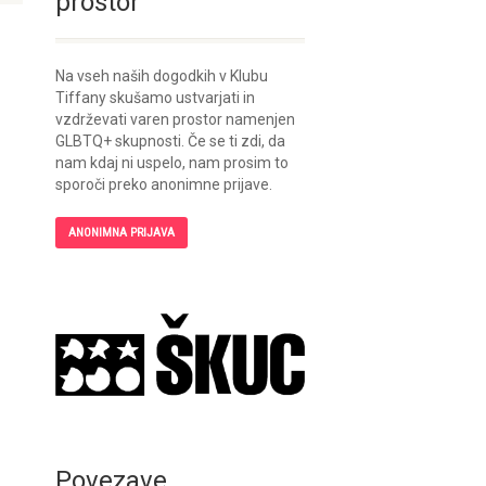
prostor
Na vseh naših dogodkih v Klubu
Tiffany skušamo ustvarjati in
vzdrževati varen prostor namenjen
GLBTQ+ skupnosti. Če se ti zdi, da
nam kdaj ni uspelo, nam prosim to
sporoči preko anonimne prijave.
ANONIMNA PRIJAVA
Povezave