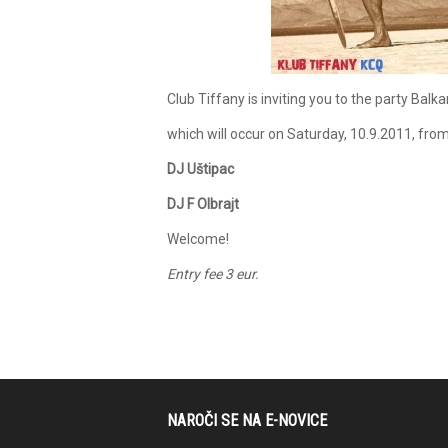
Club Tiffany is inviting you to the party Balk
which will occur on Saturday, 10.9.2011, from 
DJ Uštipac
DJ F Olbrajt
Welcome!
Entry fee 3 eur.
NAROČI SE NA E-NOVICE