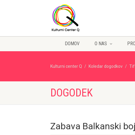
DOMOV
O NAS
PR
Kulturni center Q
Koledar dogodkov
Ti
DOGODEK
Zabava Balkanski boj