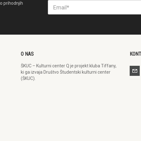
o prihodnjih
O NAS
KON
ŠKUC – Kulturni center Q je projekt kluba Tiffany,
ki ga izvaja Društvo Študentski kulturni center
(ŠKUC).