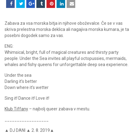
Zabava za vsa morska bitja in njihove oboževalce. Če se v vas
skriva prelestna morska deklica ali nagajiva morska kumara, je ta
posebni dogodek samo za vas.
ENG:
Whimsical, bright, full of magical creatures and thirsty party
people. Under the Sea invites all playful octopussies, mermaids,
whales and fishy queens for unforgettable deep sea experience.
Under the sea
Darling it’s better
Down where it’s wetter
Sing it! Dance it! Love it!
Klub Tiffany
– najbolj queer zabava v mestu.
__________________
▲ DJ DANI ▲ 2. 8. 2019▲
__________________