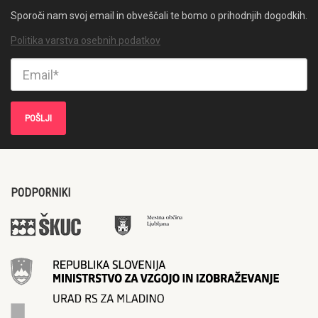
Sporoči nam svoj email in obveščali te bomo o prihodnjih dogodkih.
Politika varstva osebnih podatkov
PODPORNIKI