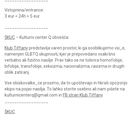
Vstopnina/entrance:
3 eur < 24h > 5 eur
__________________
ŠKUC
– Kulturni center Q obvešča:
Klub Tiffany
predstavlja varen prostor, ki ga sooblikujemo vsi_e,
namenjen GLBTQ skupnosti, kjer je prepovedano vsakršno
verbalno ali fizično nasilje. Prav tako se ne tolerira homofobije,
bifobije, transfobije, seksizma, nacionalizma, rasizma in drugih
oblik zatiranj.
Vse obiskovalke_ce prosimo, da to upoštevajo in hkrati opozorijo
ekipo na pojav nasilja. To lahko storite osebno ali nam pišete na
kulturnicenterq@gmail.com in
FB stran Klub Tiffany
.
__________________
ŠKUC