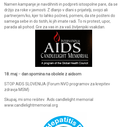
Namen kampanje je navdihniti in podpreti istospolne pare, da se
držijo za roke v javnosti. Z dlanjo v dlani s prijatelji, svojci ali
partnerjem/ko, kjer to lahko počneš, pomeni, da ste pošteni do
samega sebe in do tistih, ki jih imate radi. To ni protest, upor,
parada ali pohod. Gre za vas in za vaš življenjski vsakdan.
18. maj
–
dan spomina na obolele z aidsom
STOP AIDS SLOVENIJA (Forum NVO programov za krepitev
zdravja MSM)
Skupaj, mi smo rešitev. Aids candlelight memorial
www.candlelightmemorial.org