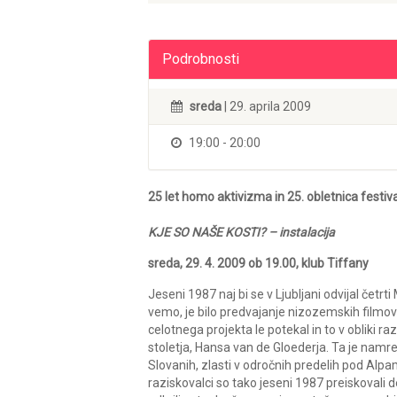
Podrobnosti
sreda
| 29. aprila 2009
19:00 - 20:00
25 let homo aktivizma in 25. obletnica festi
KJE SO NAŠE KOSTI? – instalacija
sreda, 29. 4. 2009 ob 19.00, klub Tiffany
Jeseni 1987 naj bi se v Ljubljani odvijal čet
vemo, je bilo predvajanje nizozemskih filmov o
celotnega projekta le potekal in to v obliki r
stoletja, Hansa van de Gloederja. Ta je namre
Slovanih, zlasti v odročnih predelih pod Alpam
raziskovalci so tako jeseni 1987 preiskovali d