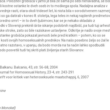
šča. Položitev grobišča v jamo je bila že sama po sebi nenavadna, še bol
rili kostne ostanke le dveh oseb in to moškega spola. Nadaljna analiza v
dnje rasti, stara okoli trideset let, ki nista bila v sorodstvenem razmerj
ki so ga datirali v konec 8. stoletja, lega teles in nekaj najdenih predmeto
obredno smrt – in to dveh ljubimcev, kar se je nekako skladalo z
ki v Sloveniji prekinili širše iskanje podobnih najdbišč, pa tudi tuji arheo
e stroke, zato so bile raziskave ustavljene. Odkritje je našlo svoje mes
anke grobišča pokazal javnosti šele pred kratkim – potem, ko so se
j kosti svojih homoseksualnih prednikov. Na našo posebno željo so žal le
atno razstavo, v upanju, da bodo morda na ta način lahko spodbudili
 posvetili tudi tej skriti plati življenja starih Slovanov.
alkanu. Balcanis, 43, str. 56-68, 2004
Journal for Homosexual History, 23-4, str. 243-291
rift voor kritiek van heteroseksuele maatschappij, 6, 2007
nine
ub Monokel)