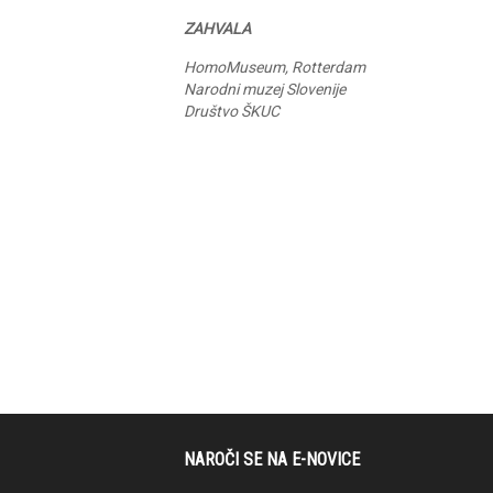
ZAHVALA
HomoMuseum, Rotterdam
Narodni muzej Slovenije
Društvo ŠKUC
NAROČI SE NA E-NOVICE