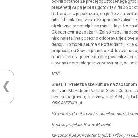
odkrili ostanke že precej opustošenega grobi
presenetljiva pa je bila ugotovitev, da so odk
Rotterdamu je pokazala, da je šlo za moška sre
niti nista bila bojevnika. Skupno počivališče, 
strokovnjake napeljali na misel, da je šlo za 
Gloederjevimi zapažanji. Žal so nadaljnji dogod
niso naleteli na posebno odobravanje slovensk
depoju HomoMuseuma v Rotterdamu, ki je ost
prepričali, da Slovenija ne bo zahtevala naza
manjši del dragocene najdbe posodili za enkr
slovenske arheologe in zgodovinarje, da se bodo
VIRI
Greet, T.: Prelezbejske kulture na zapadnom B
Sullivan, M.: Hidden Parts of Slavic Culture. 
Levend begraven, interview met B.M , Tijdsch
ORGANIZACIJA
Slovensko društvo za homoseksualne izkopa
Kustos projekta: Brane Mozetič
Izvedba: Kulturni center Q (klub Tiffany in kl