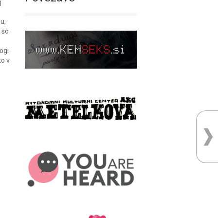
j
u,
v so
logi
to v