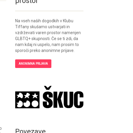
prostor
Na vseh naših dogodkih v Klubu
Tiffany skušamo ustvarjati in
vzdrževati varen prostor namenjen
GLBTQ+ skupnosti. Če se ti zdi, da
nam kdaj ni uspelo, nam prosim to
sporoči preko anonimne prijave.
ANONIMNA PRIJAVA
o
Povezave