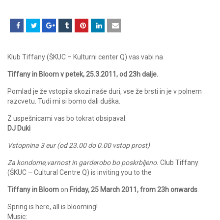
Klub Tiffany (ŠKUC – Kulturni center Q) vas vabi na
Tiffany in Bloom v petek, 25.3.2011, od 23h dalje.
Pomlad je že vstopila skozi naše duri, vse že brsti in je v polnem
razcvetu. Tudi mi si bomo dali duška.
Z uspešnicami vas bo tokrat obsipaval:
DJ Duki
Vstopnina 3 eur (od 23.00 do 0.00 vstop prost)
Za kondome,varnost in garderobo bo poskrbljeno.
Club Tiffany
(ŠKUC – Cultural Centre Q) is inviting you to the
Tiffany in Bloom
on
Friday
, 25 March 2011,
from 23h onwards
.
Spring is here, all is blooming!
Music: