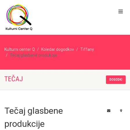
Kulturni center Q
Koledar dogodkov
Tiffany
Tečaj glasbene produkcije
TEČAJ
DOGODKI
Tečaj glasbene
produkcije