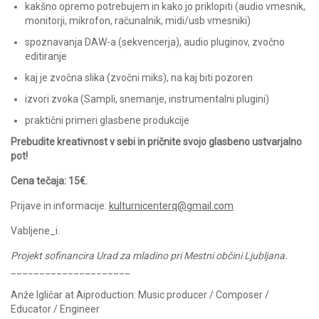
kakšno opremo potrebujem in kako jo priklopiti (audio vmesnik,
monitorji, mikrofon, računalnik, midi/usb vmesniki)
spoznavanja DAW-a (sekvencerja), audio pluginov, zvočno
editiranje
kaj je zvočna slika (zvočni miks), na kaj biti pozoren
izvori zvoka (Sampli, snemanje, instrumentalni plugini)
praktični primeri glasbene produkcije
Prebudite kreativnost v sebi in pričnite svojo glasbeno ustvarjalno
pot!
Cena tečaja: 15€.
Prijave in informacije:
kulturnicenterq@gmail.com
Vabljene_i.
Projekt sofinancira Urad za mladino pri Mestni občini Ljubljana.
_____________________
Anže Igličar at Aiproduction: Music producer / Composer /
Educator / Engineer