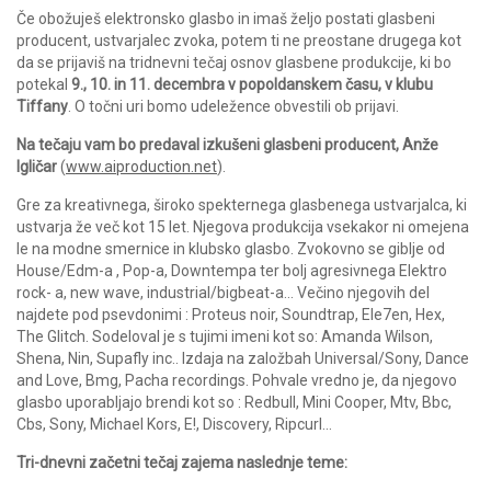
Če obožuješ elektronsko glasbo in imaš željo postati glasbeni
producent, ustvarjalec zvoka, potem ti ne preostane drugega kot
da se prijaviš na tridnevni tečaj osnov glasbene produkcije, ki bo
potekal
9., 10. in 11. decembra v popoldanskem času, v klubu
Tiffany
. O točni uri bomo udeležence obvestili ob prijavi.
Na tečaju vam bo predaval izkušeni glasbeni producent, Anže
Igličar
(
www.aiproduction.net
).
Gre za kreativnega, široko spekternega glasbenega ustvarjalca, ki
ustvarja že več kot 15 let. Njegova produkcija vsekakor ni omejena
le na modne smernice in klubsko glasbo. Zvokovno se giblje od
House/Edm-a , Pop-a, Downtempa ter bolj agresivnega Elektro
rock- a, new wave, industrial/bigbeat-a… Večino njegovih del
najdete pod psevdonimi : Proteus noir, Soundtrap, Ele7en, Hex,
The Glitch. Sodeloval je s tujimi imeni kot so: Amanda Wilson,
Shena, Nin, Supafly inc.. Izdaja na založbah Universal/Sony, Dance
and Love, Bmg, Pacha recordings. Pohvale vredno je, da njegovo
glasbo uporabljajo brendi kot so : Redbull, Mini Cooper, Mtv, Bbc,
Cbs, Sony, Michael Kors, E!, Discovery, Ripcurl…
Tri-dnevni začetni tečaj zajema naslednje teme: