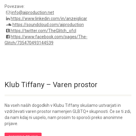
Povezave:
info@aiproduction.net
https://www.linkedin.com/in/anzeiglicar
https://soundcloud.com/aiproduction
https://twitter.com/TheGlitch_ofcl
https://www.facebook.com/pages/The-
Glitch/735470493144539
Klub Tiffany – Varen prostor
Na vseh naših dogodkih v Klubu Tiffany skušamo ustvarjati in
vzdrževati varen prostor namenjen GLBTQ+ skupnosti. Če se ti zdi,
da nam kdaj ni uspelo, nam prosim to sporoči preko anonimne
prijave.