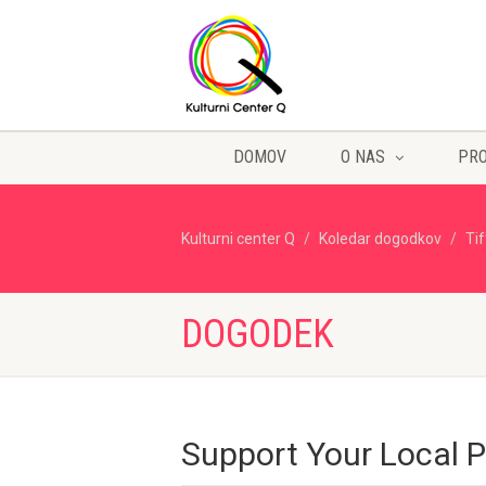
DOMOV
O NAS
PR
Kulturni center Q
Koledar dogodkov
Ti
DOGODEK
Support Your Local 