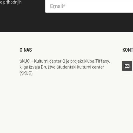
o prihodnjih
O NAS
KON
ŠKUC – Kulturni center Q je projekt kluba Tiffany,
ki ga izvaja Društvo Študentski kulturni center
(ŠKUC).