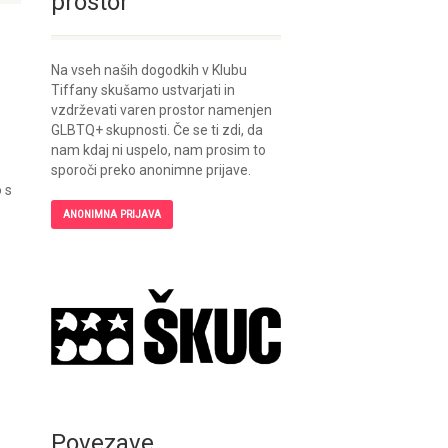
prostor
Na vseh naših dogodkih v Klubu
Tiffany skušamo ustvarjati in
vzdrževati varen prostor namenjen
GLBTQ+ skupnosti. Če se ti zdi, da
nam kdaj ni uspelo, nam prosim to
sporoči preko anonimne prijave.
 s
ANONIMNA PRIJAVA
Povezave