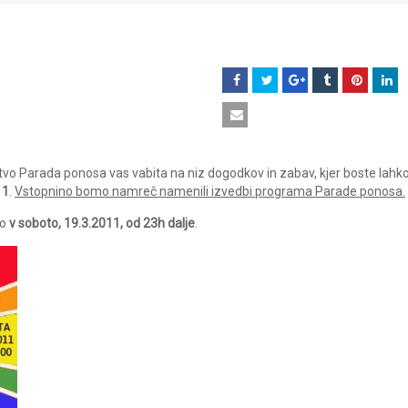
štvo Parada ponosa vas vabita na niz dogodkov in zabav, kjer boste lahko
11
.
Vstopnino bomo namreč namenili izvedbi programa Parade ponosa.
lo
v soboto, 19.3.2011, od 23h dalje
.