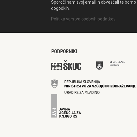
Sporoči nam svoj email in obveščali te bomo 
dogodkih.
Politika varstva osebnih podatkov
PODPORNIKI