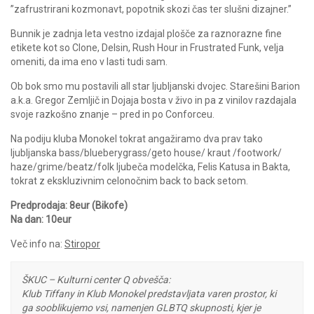
”zafrustrirani kozmonavt, popotnik skozi čas ter slušni dizajner.”
Bunnik je zadnja leta vestno izdajal plošče za raznorazne fine
etikete kot so Clone, Delsin, Rush Hour in Frustrated Funk, velja
omeniti, da ima eno v lasti tudi sam.
Ob bok smo mu postavili all star ljubljanski dvojec. Starešini Barion
a.k.a. Gregor Zemljič in Dojaja bosta v živo in pa z vinilov razdajala
svoje razkošno znanje – pred in po Conforceu.
Na podiju kluba Monokel tokrat angažiramo dva prav tako
ljubljanska bass/blueberygrass/geto house/ kraut /footwork/
haze/grime/beatz/folk ljubeča modelčka, Felis Katusa in Bakta,
tokrat z ekskluzivnim celonočnim back to back setom.
Predprodaja: 8eur (Bikofe)
Na dan: 10eur
Več info na:
Stiropor
ŠKUC – Kulturni center Q obvešča:
Klub Tiffany in Klub Monokel predstavljata varen prostor, ki
ga sooblikujemo vsi, namenjen GLBTQ skupnosti, kjer je