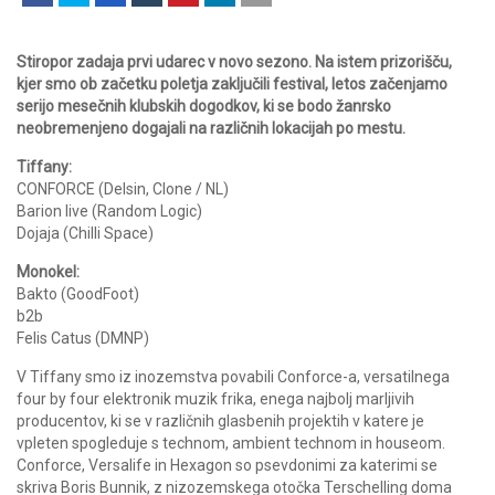
Stiropor zadaja prvi udarec v novo sezono. Na istem prizorišču,
kjer smo ob začetku poletja zaključili festival, letos začenjamo
serijo mesečnih klubskih dogodkov, ki se bodo žanrsko
neobremenjeno dogajali na različnih lokacijah po mestu.
Tiffany:
CONFORCE (Delsin, Clone / NL)
Barion live (Random Logic)
Dojaja (Chilli Space)
Monokel:
Bakto (GoodFoot)
b2b
Felis Catus (DMNP)
V Tiffany smo iz inozemstva povabili Conforce-a, versatilnega
four by four elektronik muzik frika, enega najbolj marljivih
producentov, ki se v različnih glasbenih projektih v katere je
vpleten spogleduje s technom, ambient technom in houseom.
Conforce, Versalife in Hexagon so psevdonimi za katerimi se
skriva Boris Bunnik, z nizozemskega otočka Terschelling doma