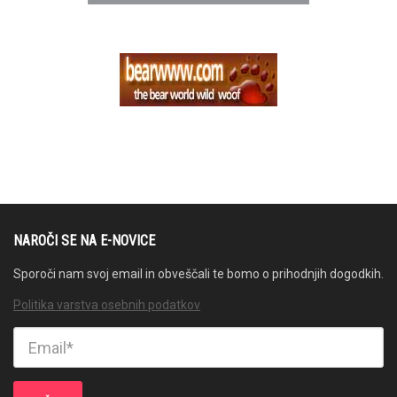
NAROČI SE NA E-NOVICE
Sporoči nam svoj email in obveščali te bomo o prihodnjih dogodkih.
Politika varstva osebnih podatkov