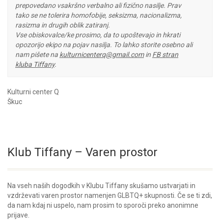
prepovedano vsakršno verbalno ali fizično nasilje. Prav
tako se ne tolerira homofobije, seksizma, nacionalizma,
rasizma in drugih oblik zatiranj.
Vse obiskovalce/ke prosimo, da to upoštevajo in hkrati
opozorijo ekipo na pojav nasilja. To lahko storite osebno ali
nam pišete na
kulturnicenterq@gmail.com
in
FB stran
kluba Tiffany
.
Kulturni center Q
Škuc
Klub Tiffany – Varen prostor
Na vseh naših dogodkih v Klubu Tiffany skušamo ustvarjati in
vzdrževati varen prostor namenjen GLBTQ+ skupnosti. Če se ti zdi,
da nam kdaj ni uspelo, nam prosim to sporoči preko anonimne
prijave.