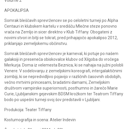
Volume 2
APOKALIPSA
Somrak bleščavih sprevržencev se po celoletni turneji po Alpha
Centauri in klubskem kartelu v središču Mlečne steze ponovno
vrača na Zemljo in sicer direktno v Klub Tiffany. Obogateni z
novimi stvori in bitji se tokrat, pred prihajajočo apokalipso 2012,
priklanjajo zemeljskemu občinstvu.
Somrak bleščavih sprevržencev je karneval, ki potuje po našem
galaksiji in preseneča obiskovalce klubov od Xilgoba do vročega
Merkurja. Doma iz velemesta Beznica, ki se nahaja na južni polobli
Venere. V sodelovanju z zemeljskimi koreografi, intergalaktičnimi
zombiji, ki se nepredvidljivo pojavijo v različnih časovnih obdobjih,
večno mrtvimi princesami, bradatimi damami, Zemeljskim
društvom vampirske superiornosti, posthumno in žarečo Marie
Curie, Ljubljanskim gejevskim BDSM krožkom ter Teatrom Tiffany
bodo po uspešni turneji svoj šov predstavili v Ljubljani.
Produkcija: Teater Tiffany
Kostumografija in scena: Atelier Indevin