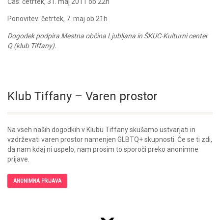
Čas: četrtek, 31. maj 2011 ob 22h
Ponovitev: četrtek, 7. maj ob 21h
Dogodek podpira Mestna občina Ljubljana in ŠKUC-Kulturni center
Q (klub Tiffany).
Klub Tiffany – Varen prostor
Na vseh naših dogodkih v Klubu Tiffany skušamo ustvarjati in
vzdrževati varen prostor namenjen GLBTQ+ skupnosti. Če se ti zdi,
da nam kdaj ni uspelo, nam prosim to sporoči preko anonimne
prijave.
ANONIMNA PRIJAVA