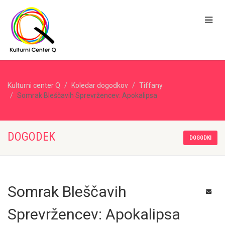
Kulturni center Q
Koledar dogodkov
Tiffany
Somrak Bleščavih Sprevržencev: Apokalipsa
DOGODEK
DOGODKI
Somrak Bleščavih
Sprevržencev: Apokalipsa