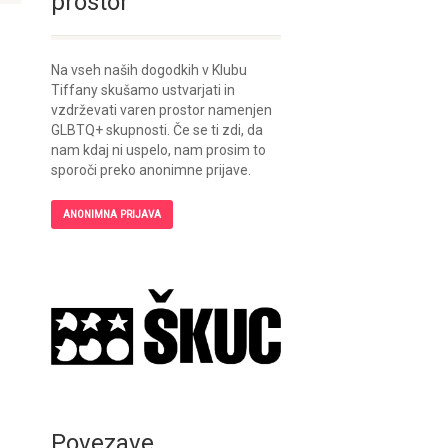
prostor
Na vseh naših dogodkih v Klubu
Tiffany skušamo ustvarjati in
vzdrževati varen prostor namenjen
GLBTQ+ skupnosti. Če se ti zdi, da
nam kdaj ni uspelo, nam prosim to
sporoči preko anonimne prijave.
ANONIMNA PRIJAVA
Povezave