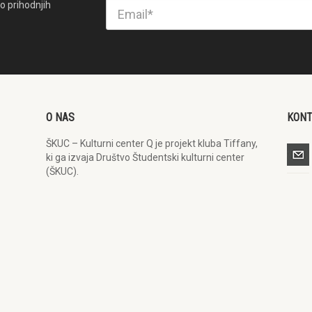
o prihodnjih
O NAS
KON
ŠKUC – Kulturni center Q je projekt kluba Tiffany,
ki ga izvaja Društvo Študentski kulturni center
(ŠKUC).