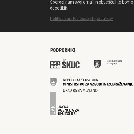
Sporoči nam svoj email in obveščali te bomo 
dogodkih.
Politika varstva osebnih podatkov
PODPORNIKI