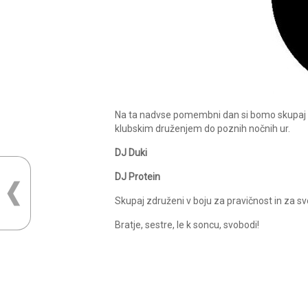
Na ta nadvse pomembni dan si bomo skupaj og
klubskim druženjem do poznih nočnih ur.
DJ Duki
DJ Protein
Skupaj združeni v boju za pravičnost in za s
Bratje, sestre, le k soncu, svobodi!