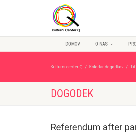
DOMOV
O NAS
PR
Kulturni center Q
Koledar dogodkov
Ti
DOGODEK
Referendum after pa