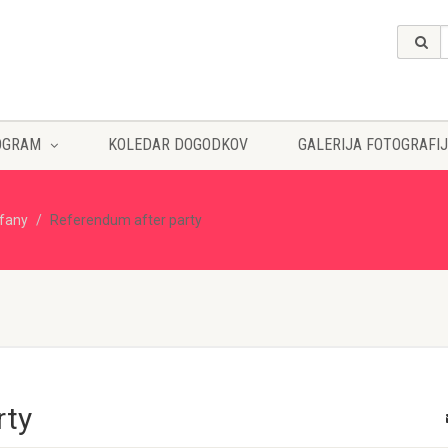
OGRAM
KOLEDAR DOGODKOV
GALERIJA FOTOGRAFIJ
ffany
Referendum after party
rty