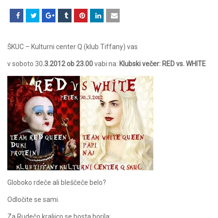
ŠKUC – Kulturni center Q (klub Tiffany) vas
v soboto 30
.3.2012 ob 23.00
vabi na:
Klubski večer: RED vs. WHITE
Globoko rdeče ali bleščeče belo?
Odločite se sami.
Za Rudečo kraljico se bosta borila: